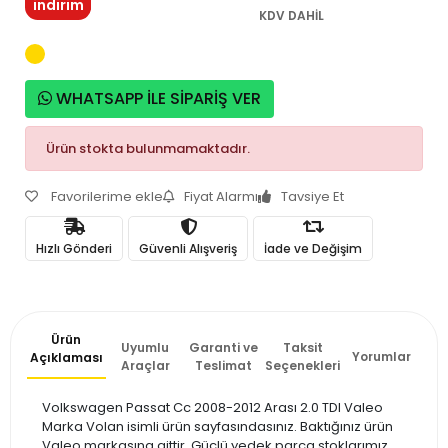
indirim
KDV DAHİL
WHATSAPP İLE SİPARİŞ VER
Ürün stokta bulunmamaktadır.
Favorilerime ekle
Fiyat Alarmı
Tavsiye Et
Hızlı Gönderi
Güvenli Alışveriş
İade ve Değişim
Ürün
Uyumlu
Garanti ve
Taksit
Yorumlar
Açıklaması
Araçlar
Teslimat
Seçenekleri
Volkswagen Passat Cc 2008-2012 Arası 2.0 TDI Valeo
Marka Volan isimli ürün sayfasındasınız. Baktığınız ürün
Valeo markasına aittir. Güçlü yedek parça stoklarımız