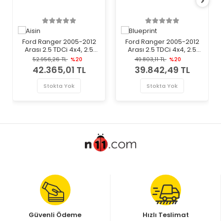
Ford Ranger 2005-2012
Ford Ranger 2005-2012
Arası 2.5 TDCi 4x4, 2.5
Arası 2.5 TDCi 4x4, 2.5
TDdi, 3.0 TDCi 4x4 Aisin
TDdi Blueprint Marka
52.956,26 TL
%20
49.803,11 TL
%20
Marka Volan
Volan
42.365,01 TL
39.842,49 TL
Stokta Yok
Stokta Yok
Güvenli Ödeme
Hızlı Teslimat