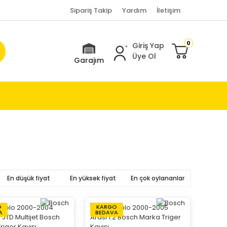
Sipariş Takip
Yardım
İletişim
0
Giriş Yap
Üye Ol
Garajım
En düşük fiyat
En yüksek fiyat
En çok oylananlar
O
KARGO
A
BEDAVA