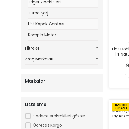
Triger Zinciri Seti
Turbo Şarj
Üst Kapak Contası
Komple Motor
Filtreler
Fiat Dob
1.4 Na
Araç Markaları
Mark
9
Markalar
Listeleme
KARGO
BEDAVA
Sadece stoktakileri göster
Ücretsiz Kargo