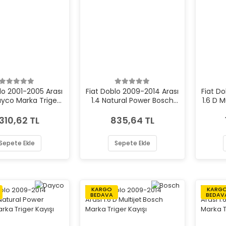
lo 2001-2005 Arası
Fiat Doblo 2009-2014 Arası
Fiat D
ayco Marka Triger
1.4 Natural Power Bosch
1.6 D 
Kayışı
Marka Triger Kayışı
.310,62 TL
835,64 TL
Sepete Ekle
Sepete Ekle
KARGO
KARG
BEDAVA
BEDAV