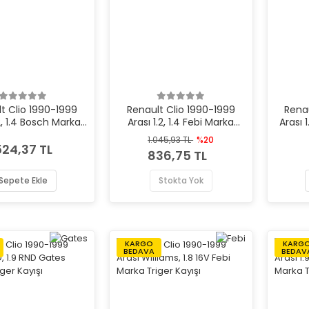
t Clio 1990-1999
Renault Clio 1990-1999
Rena
.2, 1.4 Bosch Marka
Arası 1.2, 1.4 Febi Marka
Arası 
riger Kayışı
Triger Kayışı
1.045,93 TL
%20
524,37 TL
836,75 TL
Sepete Ekle
Stokta Yok
KARGO
KARG
BEDAVA
BEDAV