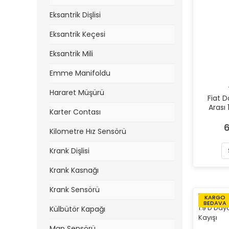
Eksantrik Dişlisi
Eksantrik Keçesi
Eksantrik Mili
Emme Manifoldu
Hararet Müşürü
Fiat 
Arası
Karter Contası
T
6
Kilometre Hız Sensörü
Krank Dişlisi
Krank Kasnağı
Krank Sensörü
KARGO
BEDAVA
Külbütör Kapağı
Map Sensörü