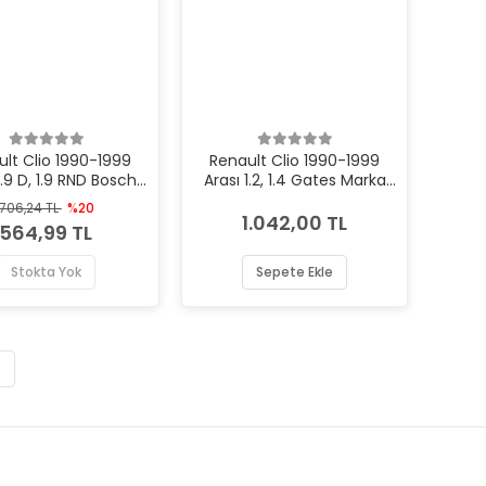
ult Clio 1990-1999
Renault Clio 1990-1999
1.9 D, 1.9 RND Bosch
Arası 1.2, 1.4 Gates Marka
ka Triger Kayışı
Triger Kayışı
706,24 TL
%20
1.042,00 TL
564,99 TL
Stokta Yok
Sepete Ekle
6