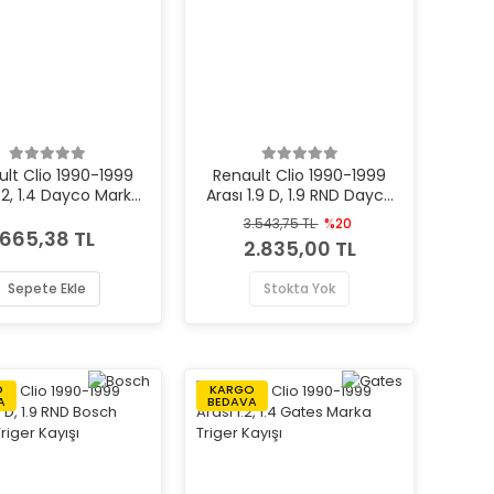
ult Clio 1990-1999
Renault Clio 1990-1999
1.2, 1.4 Dayco Marka
Arası 1.9 D, 1.9 RND Dayco
Triger Kayışı
Marka Triger Kayışı
3.543,75 TL
%20
665,38 TL
2.835,00 TL
Sepete Ekle
Stokta Yok
O
KARGO
A
BEDAVA