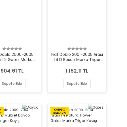
 Doblo 2000-2005
Fiat Doblo 2001-2005 Arası
ı 1.2 Gates Marka
1.9 D Bosch Marka Triger
Triger Kayışı
Kayışı
904,61 TL
1.152,11 TL
Sepete Ekle
Sepete Ekle
O
KARGO
A
BEDAVA