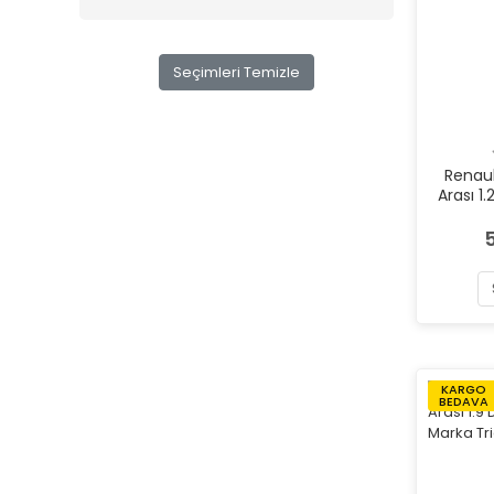
Seçimleri Temizle
Renaul
Arası 1
T
KARGO
BEDAVA