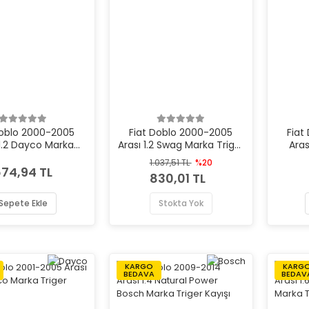
Doblo 2000-2005
Fiat Doblo 2000-2005
Fiat
 1.2 Dayco Marka
Arası 1.2 Swag Marka Triger
Aras
riger Kayışı
Kayışı
1.037,51 TL
%20
74,94 TL
830,01 TL
Sepete Ekle
Stokta Yok
KARGO
KARG
BEDAVA
BEDAV