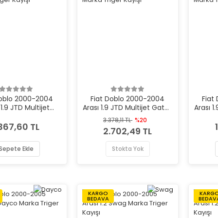
Doblo 2000-2004
Fiat Doblo 2000-2004
Fiat
 1.9 JTD Multijet
Arası 1.9 JTD Multijet Gates
Arası 1
arka Triger Kayışı
Marka Triger Kayışı
Mar
3.378,11 TL
%20
.367,60 TL
2.702,49 TL
Sepete Ekle
Stokta Yok
KARGO
KARG
BEDAVA
BEDAV