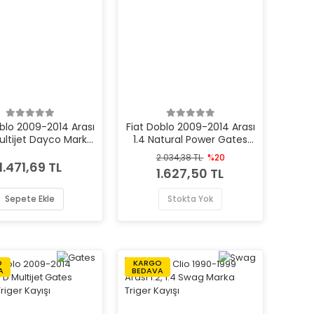
oblo 2009-2014 Arası
Fiat Doblo 2009-2014 Arası
Multijet Dayco Marka
1.4 Natural Power Gates
Triger Kayışı
Marka Triger Kayışı
2.034,38 TL
%20
1.471,69 TL
1.627,50 TL
Sepete Ekle
Stokta Yok
O
KARGO
A
BEDAVA