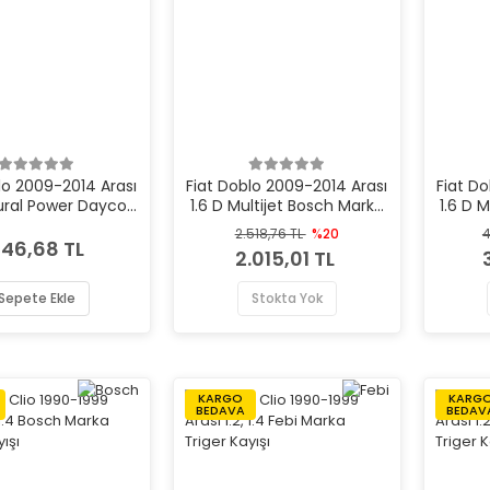
lo 2009-2014 Arası
Fiat Doblo 2009-2014 Arası
Fiat D
tural Power Dayco
1.6 D Multijet Bosch Marka
1.6 D 
a Triger Kayışı
Triger Kayışı
2.518,76 TL
%20
4
46,68 TL
2.015,01 TL
Sepete Ekle
Stokta Yok
KARGO
KARG
BEDAVA
BEDAV