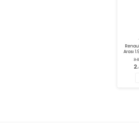
Renaul
Arası 1
Mark
3.
2