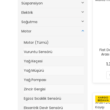
Süspansiyon
Elektrik
Soğutma
Motor
Motor (Tümü)
Fiat 
Vuruntu Sensörü
Arası
Dayco M
Yağ Keçesi
1
Yağ Müşürü
Yağ Pompası
Zincir Gergisi
KARGO
Egzoz Sıcaklık Sensörü
BEDAVA
Eksantrik Devir Sensörü