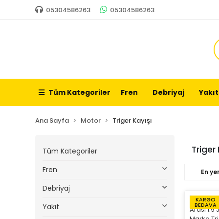
05304586263
05304586263
Tüm Kategoriler
Fren
Debriyaj
Yakıt
Ana Sayfa
Motor
Triger Kayışı
Triger 
Tüm Kategoriler
Fren
En yen
Debriyaj
KARGO
BEDAVA
Yakıt