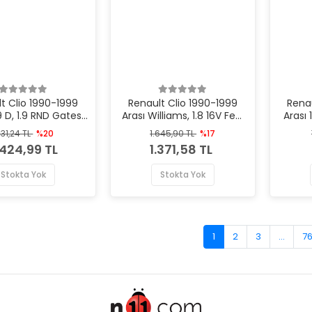
t Clio 1990-1999
Renault Clio 1990-1999
Rena
.9 D, 1.9 RND Gates
Arası Williams, 1.8 16V Febi
Arası 
a Triger Kayışı
Marka Triger Kayışı
Mar
031,24 TL
%20
1.645,90 TL
%17
.424,99 TL
1.371,58 TL
Stokta Yok
Stokta Yok
1
2
3
...
7