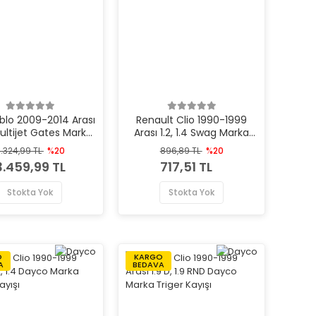
oblo 2009-2014 Arası
Renault Clio 1990-1999
Multijet Gates Marka
Arası 1.2, 1.4 Swag Marka
Triger Kayışı
Triger Kayışı
.324,99 TL
%20
896,89 TL
%20
3.459,99 TL
717,51 TL
Stokta Yok
Stokta Yok
O
KARGO
A
BEDAVA