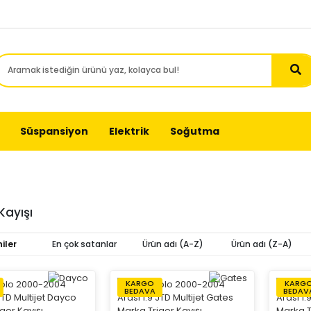
Süspansiyon
Elektrik
Soğutma
Kayışı
iler
En çok satanlar
Ürün adı (A-Z)
Ürün adı (Z-A)
KARGO
KARG
BEDAVA
BEDAV