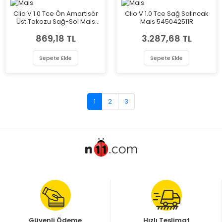
Clio V 1.0 Tce Ön Amortisör
Clio V 1.0 Tce Sağ Salıncak
Üst Takozu Sağ-Sol Mais
Mais 545042511R
543425FA0A
869,18 TL
3.287,68 TL
Sepete Ekle
Sepete Ekle
1
2
3
Güvenli Ödeme
Hızlı Teslimat