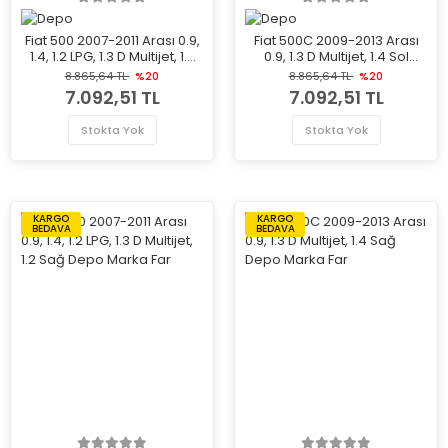
Fiat 500 2007-2011 Arası 0.9,
Fiat 500C 2009-2013 Arası
1.4, 1.2 LPG, 1.3 D Multijet, 1.2
0.9, 1.3 D Multijet, 1.4 Sol
Sol Depo Marka Far
Depo Marka Far
8.865,64 TL
%20
8.865,64 TL
%20
7.092,51 TL
7.092,51 TL
Stokta Yok
Stokta Yok
KARGO
KARGO
BEDAVA
BEDAVA