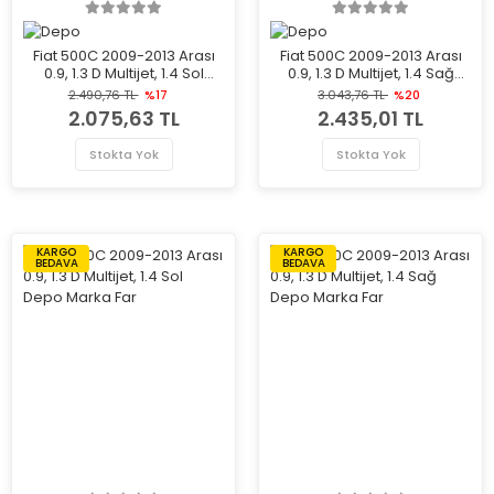
Fiat 500C 2009-2013 Arası
Fiat 500C 2009-2013 Arası
0.9, 1.3 D Multijet, 1.4 Sol
0.9, 1.3 D Multijet, 1.4 Sağ
Depo Marka Far
Depo Marka Far
2.490,76 TL
%17
3.043,76 TL
%20
2.075,63 TL
2.435,01 TL
Stokta Yok
Stokta Yok
KARGO
KARGO
BEDAVA
BEDAVA