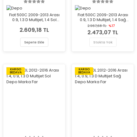
Fiat 500C 2009-2013 Arası
Fiat 500C 2009-2013 Arası
0.9, 1.3 D Multijet, 1.4 Sol
0.9, 1.3 D Multijet, 1.4 Sağ
Depo Marka Far
Depo Marka Far
2.967,68 TL
%17
2.609,18 TL
2.473,07 TL
Sepete Ekle
Stokta Yok
KARGO
KARGO
BEDAVA
BEDAVA