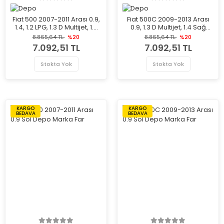
Fiat 500 2007-2011 Arası 0.9,
Fiat 500C 2009-2013 Arası
1.4, 1.2 LPG, 1.3 D Multijet, 1.2
0.9, 1.3 D Multijet, 1.4 Sağ
Sağ Depo Marka Far
Depo Marka Far
8.865,64 TL
%20
8.865,64 TL
%20
7.092,51 TL
7.092,51 TL
Stokta Yok
Stokta Yok
KARGO
KARGO
BEDAVA
BEDAVA