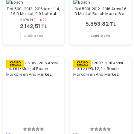
Fiat 500L 2012-2016 Arası 1.4,
Fiat 500L 2012-2016 Arası 1.6
1.6 D Multijet, 0.9 Natural
D Multijet Bosch Marka Fren
Power, 0.9, 1.3 D Multijet
Ana Merkezi
2.678,14 TL
%20
5.553,82 TL
Bosch Marka Fren Ana
2.142,51 TL
Merkezi
Stokta Yok
Sepete Ekle
KARGO
KARGO
BEDAVA
BEDAVA