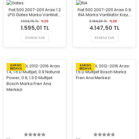
Fiat 500 2007-2011 Arası 1.2
Fiat 500 2007-2011 Arası 0.9
LPG Gates Marka Vantilatör
INA Marka Vantilatör Kayış
Kayış Gergi Rulmanı
Gergi Rulmanı
1.993,76 TL
%20
5.184,38 TL
%20
1.595,01 TL
4.147,50 TL
Stokta Yok
Stokta Yok
KARGO
KARGO
BEDAVA
BEDAVA