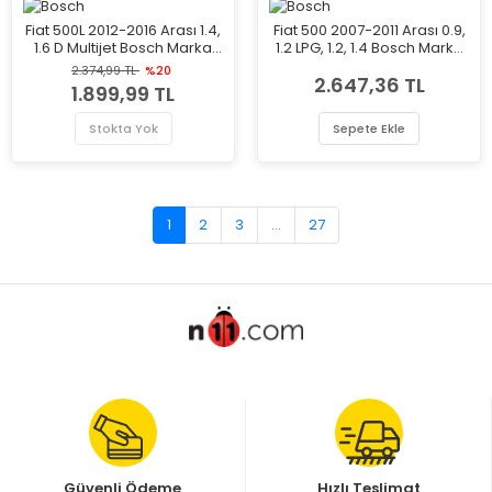
Fiat 500L 2012-2016 Arası 1.4,
Fiat 500 2007-2011 Arası 0.9,
1.6 D Multijet Bosch Marka
1.2 LPG, 1.2, 1.4 Bosch Marka
Fren Ana Merkezi
Fren Ana Merkezi
2.374,99 TL
%20
2.647,36 TL
1.899,99 TL
Stokta Yok
Sepete Ekle
1
2
3
...
27
Güvenli Ödeme
Hızlı Teslimat