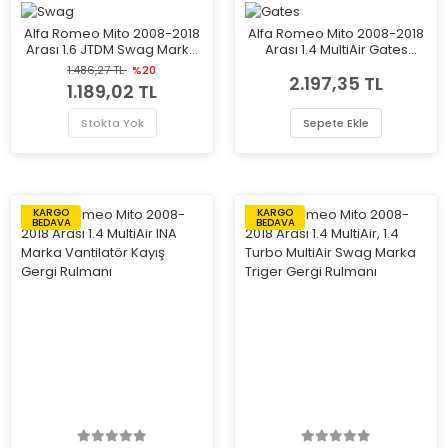
Alfa Romeo Mito 2008-2018
Alfa Romeo Mito 2008-2018
Arası 1.6 JTDM Swag Marka
Arası 1.4 MultiAir Gates
Vantilatör Kayış Gergi
Marka Vantilatör Kayış
1.486,27 TL
%20
2.197,35 TL
Rulmanı
Gergi Rulmanı
1.189,02 TL
Stokta Yok
Sepete Ekle
KARGO
KARGO
BEDAVA
BEDAVA