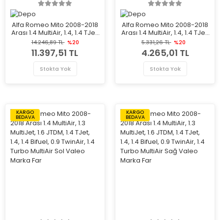
Alfa Romeo Mito 2008-2018
Alfa Romeo Mito 2008-2018
Arası 1.4 MultiAir, 1.4, 1.4 TJet,
Arası 1.4 MultiAir, 1.4, 1.4 TJet,
0.9 TwinAir, 1.4 Turbo
0.9 TwinAir, 1.4 Turbo
14.246,89 TL
%20
5.331,26 TL
%20
MultiAir, 1.4 Bifuel, 1.6 JTDM
MultiAir, 1.4 Bifuel, 1.6 JTDM
11.397,51 TL
4.265,01 TL
Sol Depo Marka Far
Sağ Depo Marka Far
Stokta Yok
Stokta Yok
KARGO
KARGO
BEDAVA
BEDAVA