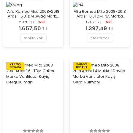
Alfa Romeo Mito 2008-2018
Alfa Romeo Mito 2008-2018
Arası 1.6 JTDM Swag Marka
Arası 1.6 JTDM INA Marka
Vantilatör Kayış Gergi
Vantilatör Kayış Gergi
2.071,88 TL
%20
1.746,86 TL
%20
Rulmanı
Rulmanı
1.657,50 TL
1.397,49 TL
Stokta Yok
Stokta Yok
KARGO
KARGO
BEDAVA
BEDAVA