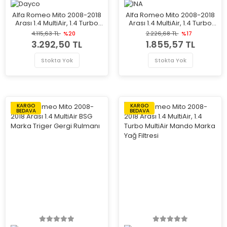
Alfa Romeo Mito 2008-2018
Alfa Romeo Mito 2008-2018
Arası 1.4 MultiAir, 1.4 Turbo
Arası 1.4 MultiAir, 1.4 Turbo
MultiAir Dayco Marka Triger
MultiAir INA Marka Triger
4.115,63 TL
%20
2.226,68 TL
%17
Gergi Rulmanı
Gergi Rulmanı
3.292,50 TL
1.855,57 TL
Stokta Yok
Stokta Yok
KARGO
KARGO
BEDAVA
BEDAVA