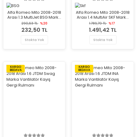
Alfa Romeo Mito 2008-2018
Alfa Romeo Mito 2008-2018
Arası 1.3 MultiJet BSG Marka
Arası 1.4 MultiAir SKF Marka
Vantilatör Kayış Gergi
Vantilatör Kayış Gergi
290,63 TL
%20
1.789,70 TL
%17
Rulmanı
Rulmanı
232,50 TL
1.491,42 TL
Stokta Yok
Stokta Yok
KARGO
KARGO
BEDAVA
BEDAVA