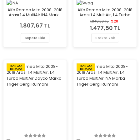
Alfa Romeo Mito 2008-2018
Alfa Romeo Mito 2008-2018
Arası 1.4 MultiAir INA Marka
Arası 1.4 MultiAir, 1.4 Turbo
Vantilatör Kayış Gergi
MultiAir Swag Marka Triger
1.846,88 TL
%20
1.807,67 TL
Rulmanı
Gergi Rulmanı
1.477,50 TL
Sepete Ekle
Stokta Yok
KARGO
KARGO
BEDAVA
BEDAVA