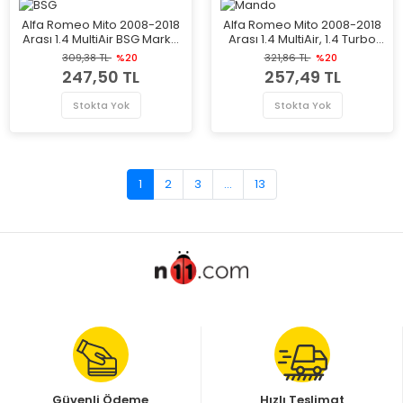
Alfa Romeo Mito 2008-2018
Alfa Romeo Mito 2008-2018
Arası 1.4 MultiAir BSG Marka
Arası 1.4 MultiAir, 1.4 Turbo
Triger Gergi Rulmanı
MultiAir Mando Marka Yağ
309,38 TL
%20
321,86 TL
%20
Filtresi
247,50 TL
257,49 TL
Stokta Yok
Stokta Yok
1
2
3
...
13
Güvenli Ödeme
Hızlı Teslimat