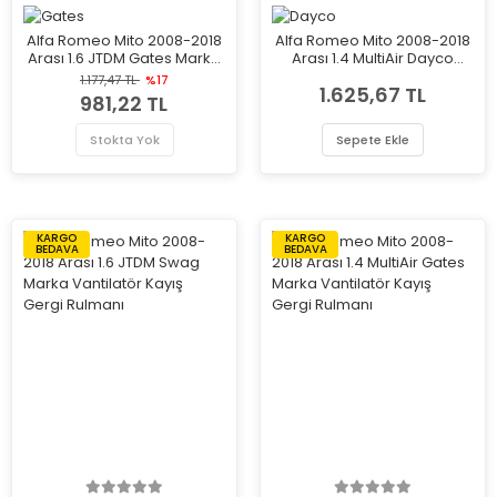
Alfa Romeo Mito 2008-2018
Alfa Romeo Mito 2008-2018
Arası 1.6 JTDM Gates Marka
Arası 1.4 MultiAir Dayco
Vantilatör Kayış Gergi
Marka Vantilatör Kayış
1.177,47 TL
%17
1.625,67 TL
Rulmanı
Gergi Rulmanı
981,22 TL
Stokta Yok
Sepete Ekle
KARGO
KARGO
BEDAVA
BEDAVA