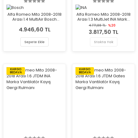
Alfa Romeo Mito 2008-2018
Alfa Romeo Mito 2008-2018
Arası 1.4 MultiAir Bosch
Arası 1.3 MultiJet INA Marka
Marka Fren Ana Merkezi
Vantilatör Kayış Gergi
4.771,88 TL
%20
4.946,60 TL
Rulmanı
3.817,50 TL
Sepete Ekle
Stokta Yok
KARGO
KARGO
BEDAVA
BEDAVA