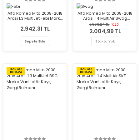
Alfa Romeo Mito 2008-2018
Alfa Romeo Mito 2008-2018
Arası 1.3 MultiJet Febi Marka
Arası 1.4 MultiAir Swag
Vantilatör Kayış Gergi
Marka Vantilatör Kayış
2.506,24 TL
%20
2.942,31 TL
Rulmanı
Gergi Rulmanı
2.004,99 TL
Sepete Ekle
Stokta Yok
KARGO
KARGO
BEDAVA
BEDAVA