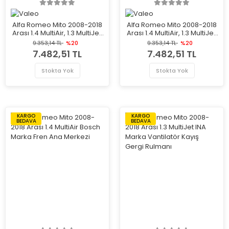
Alfa Romeo Mito 2008-2018
Alfa Romeo Mito 2008-2018
Arası 1.4 MultiAir, 1.3 MultiJet,
Arası 1.4 MultiAir, 1.3 MultiJet,
1.6 JTDM, 1.4 TJet, 1.4, 1.4
1.6 JTDM, 1.4 TJet, 1.4, 1.4
9.353,14 TL
%20
9.353,14 TL
%20
Bifuel, 0.9 TwinAir, 1.4 Turbo
Bifuel, 0.9 TwinAir, 1.4 Turbo
7.482,51 TL
7.482,51 TL
MultiAir Sol Valeo Marka Far
MultiAir Sağ Valeo Marka
Far
Stokta Yok
Stokta Yok
KARGO
KARGO
BEDAVA
BEDAVA