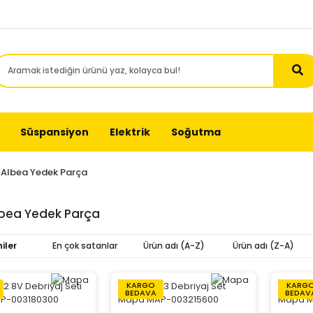
Süspansiyon
Elektrik
Soğutma
t Albea Yedek Parça
lbea Yedek Parça
iler
En çok satanlar
Ürün adı (A-Z)
Ürün adı (Z-A)
KARGO
KARG
BEDAVA
BEDAV