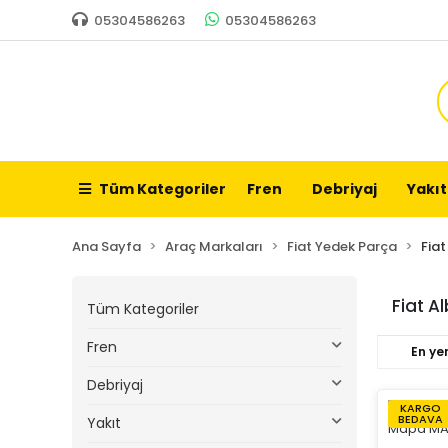
05304586263
05304586263
Tüm Kategoriler
Fren
Debriyaj
Yakıt
Ana Sayfa
Araç Markaları
Fiat Yedek Parça
Fia
Fiat A
Tüm Kategoriler
Fren
En yen
Debriyaj
KARGO
BEDAVA
Yakıt