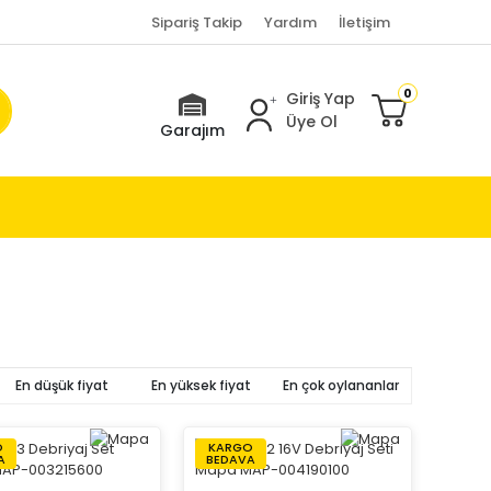
Sipariş Takip
Yardım
İletişim
0
Giriş Yap
Üye Ol
Garajım
En düşük fiyat
En yüksek fiyat
En çok oylananlar
O
KARGO
A
BEDAVA