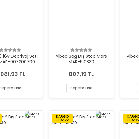
6 16V Debriyaj Seti
Albea Sağ Dış Stop Mars
Albea
MAP-007200700
MAR-510330
.081,93 TL
807,19 TL
Sepete Ekle
Sepete Ekle
KARGO
KARG
BEDAVA
BEDAV