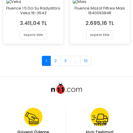
Fluence 1.5 Dci Su Radyatörü
Fluence Mazot Filtresi Mais
Veka 16-3543
164009384R
3.411,04 TL
2.695,16 TL
Sepete Ekle
Sepete Ekle
1
2
3
...
10
Güvenli Ödeme
Hızlı Teslimat