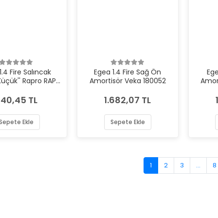
1.4 Fire Salıncak
Egea 1.4 Fire Sağ Ön
Ege
Küçük'' Rapro RAP-
Amortisör Veka 180052
Amor
54370
40,45 TL
1.682,07 TL
Sepete Ekle
Sepete Ekle
1
2
3
...
8