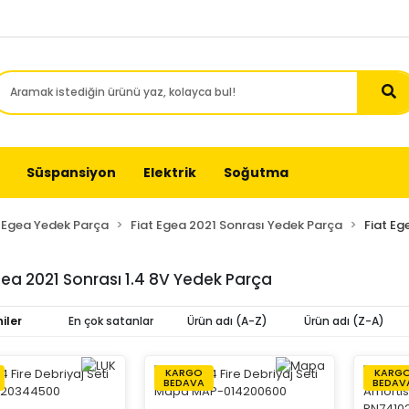
Süspansiyon
Elektrik
Soğutma
t Egea Yedek Parça
Fiat Egea 2021 Sonrası Yedek Parça
Fiat Eg
gea 2021 Sonrası 1.4 8V Yedek Parça
iler
En çok satanlar
Ürün adı (A-Z)
Ürün adı (Z-A)
KARGO
KARG
BEDAVA
BEDAV