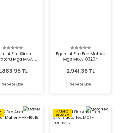
ea 1.4 Fire Klima
Egea 1.4 Fire Fan Motoru
yatörü Mga MGA-
Mga MGA-83264
82256
2.883,95 TL
2.941,36 TL
Sepete Ekle
Sepete Ekle
O
KARGO
A
BEDAVA