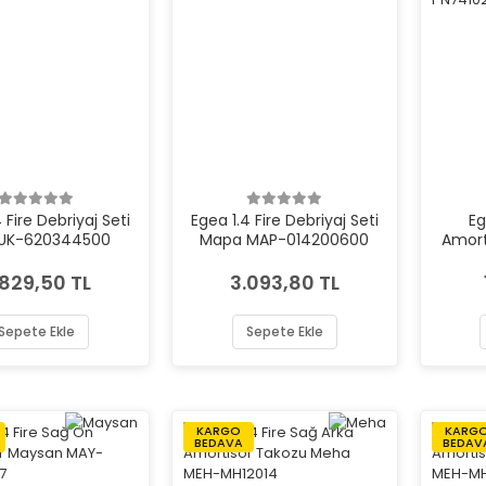
 Fire Debriyaj Seti
Egea 1.4 Fire Debriyaj Seti
Eg
LUK-620344500
Mapa MAP-014200600
Amort
.829,50 TL
3.093,80 TL
Sepete Ekle
Sepete Ekle
KARGO
KARG
BEDAVA
BEDAV