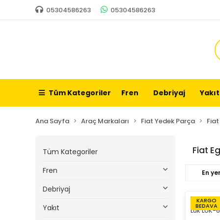
05304586263
05304586263
Tüm Kategoriler
Fren
Debriyaj
Yakıt
Ana Sayfa
Araç Markaları
Fiat Yedek Parça
Fia
Fiat E
Tüm Kategoriler
Fren
En yen
Debriyaj
KARGO
BEDAVA
Yakıt