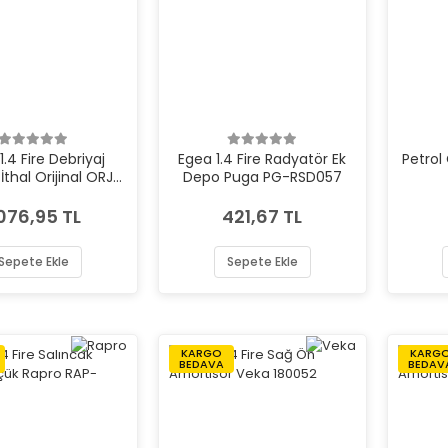
1.4 Fire Debriyaj
Egea 1.4 Fire Radyatör Ek
Petrol 
thal Orijinal ORJ-
Depo Puga PG-RSD057
613
.076,95 TL
421,67 TL
Sepete Ekle
Sepete Ekle
KARGO
KARG
BEDAVA
BEDAV