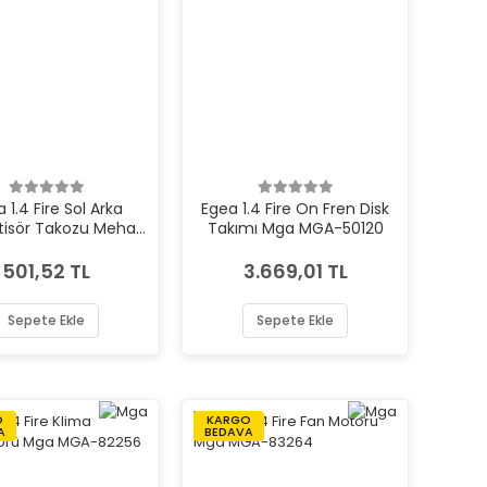
 1.4 Fire Sol Arka
Egea 1.4 Fire On Fren Disk
isör Takozu Meha
Takımı Mga MGA-50120
MEH-MH12015
501,52 TL
3.669,01 TL
Sepete Ekle
Sepete Ekle
O
KARGO
A
BEDAVA