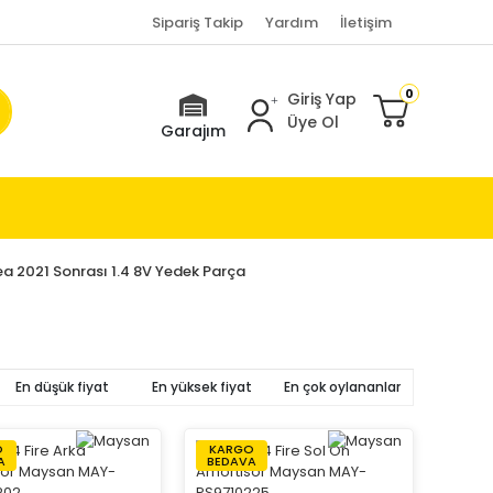
Sipariş Takip
Yardım
İletişim
0
Giriş Yap
Üye Ol
Garajım
ea 2021 Sonrası 1.4 8V Yedek Parça
En düşük fiyat
En yüksek fiyat
En çok oylananlar
O
KARGO
A
BEDAVA