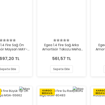
1.4 Fire Sağ Ön
Egea 1.4 Fire Sağ Arka
Egea
sör Maysan MAY-
Amortisör Takozu Meha
Amort
PS9710227
MEH-MH12014
.697,20 TL
561,57 TL
Sepete Ekle
Sepete Ekle
KARGO
KARG
BEDAVA
BEDAV