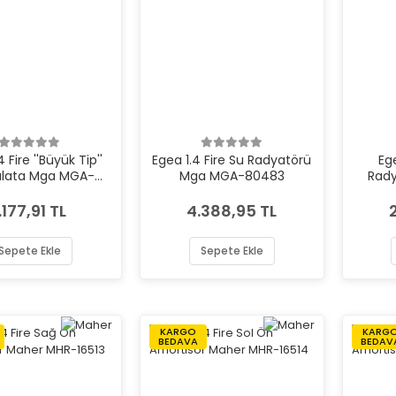
 Fire ''Büyük Tip''
Egea 1.4 Fire Su Radyatörü
Eg
alata Mga MGA-
Mga MGA-80483
Rad
55662
.177,91 TL
4.388,95 TL
Sepete Ekle
Sepete Ekle
KARGO
KARG
BEDAVA
BEDAV