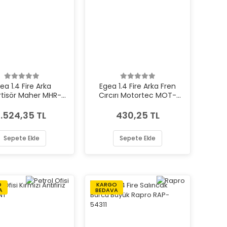
ea 1.4 Fire Arka
Egea 1.4 Fire Arka Fren
tisör Maher MHR-
Cırcırı Motortec MOT-
16515
TMP0355
1.524,35 TL
430,25 TL
Sepete Ekle
Sepete Ekle
O
KARGO
A
BEDAVA