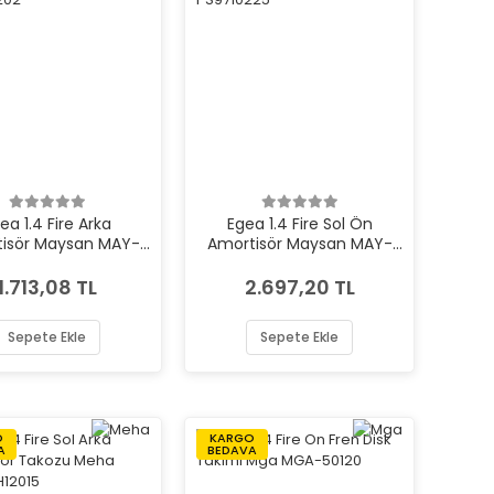
ea 1.4 Fire Arka
Egea 1.4 Fire Sol Ön
isör Maysan MAY-
Amortisör Maysan MAY-
PN7410202
PS9710225
1.713,08 TL
2.697,20 TL
Sepete Ekle
Sepete Ekle
O
KARGO
A
BEDAVA