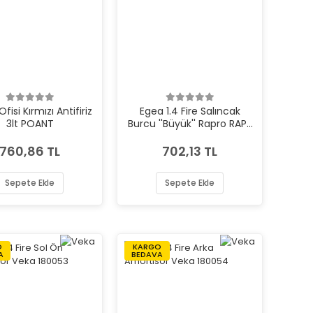
Ofisi Kırmızı Antifiriz
Egea 1.4 Fire Salıncak
3lt POANT
Burcu ''Büyük'' Rapro RAP-
54311
760,86 TL
702,13 TL
Sepete Ekle
Sepete Ekle
O
KARGO
A
BEDAVA