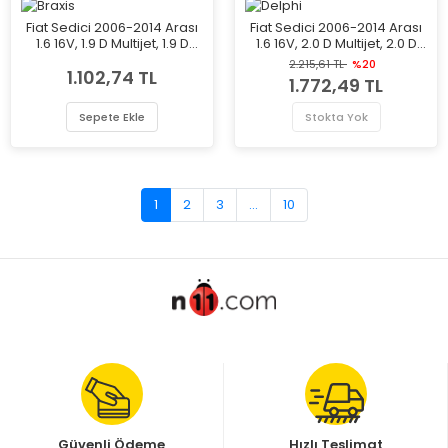
Fiat Sedici 2006-2014 Arası
Fiat Sedici 2006-2014 Arası
1.6 16V, 1.9 D Multijet, 1.9 D
1.6 16V, 2.0 D Multijet, 2.0 D
Multijet 4x4, 2.0 D Multijet
Multijet 4x4, 1.6 16V 4x4, 1.9 D
2.215,61 TL
%20
1.102,74 TL
4x4, 1.6 16V 4x4, 2.0 D Multijet
Multijet 4x4 Delphi Marka Ön
1.772,49 TL
Braxis Marka Ön Balata
Balata
Sepete Ekle
Stokta Yok
1
2
3
...
10
Güvenli Ödeme
Hızlı Teslimat