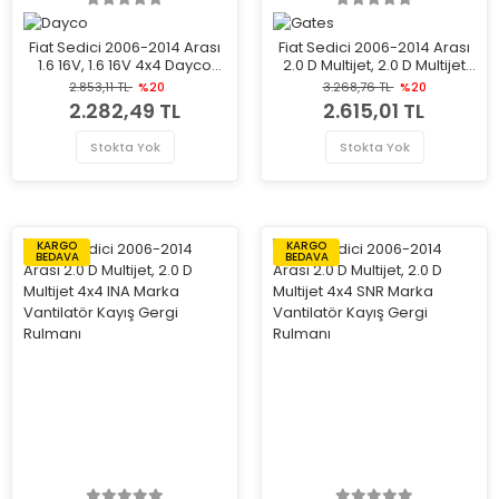
Fiat Sedici 2006-2014 Arası
Fiat Sedici 2006-2014 Arası
1.6 16V, 1.6 16V 4x4 Dayco
2.0 D Multijet, 2.0 D Multijet
Marka Vantilatör Kayış
4x4 Gates Marka Vantilatör
2.853,11 TL
%20
3.268,76 TL
%20
Gergi Rulmanı
Kayış Gergi Rulmanı
2.282,49 TL
2.615,01 TL
Stokta Yok
Stokta Yok
KARGO
KARGO
BEDAVA
BEDAVA