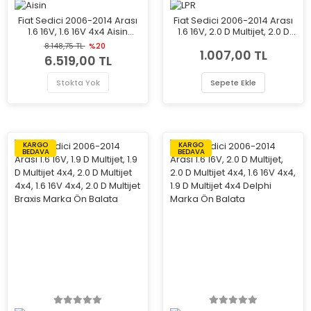
Fiat Sedici 2006-2014 Arası
Fiat Sedici 2006-2014 Arası
1.6 16V, 1.6 16V 4x4 Aisin
1.6 16V, 2.0 D Multijet, 2.0 D
Marka Debriyaj Seti
Multijet 4x4, 1.6 16V 4x4, 1.9 D
8.148,75 TL
%20
1.007,00 TL
Multijet 4x4 LPR Marka Ön
6.519,00 TL
Balata
Stokta Yok
Sepete Ekle
KARGO
KARGO
BEDAVA
BEDAVA