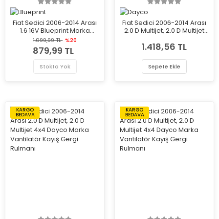
Fiat Sedici 2006-2014 Arası
Fiat Sedici 2006-2014 Arası
1.6 16V Blueprint Marka
2.0 D Multijet, 2.0 D Multijet
Vantilatör Kayış Gergi
4x4 Dayco Marka Vantilatör
1.099,99 TL
%20
1.418,56 TL
Rulmanı
Kayış Gergi Rulmanı
879,99 TL
Stokta Yok
Sepete Ekle
KARGO
KARGO
BEDAVA
BEDAVA