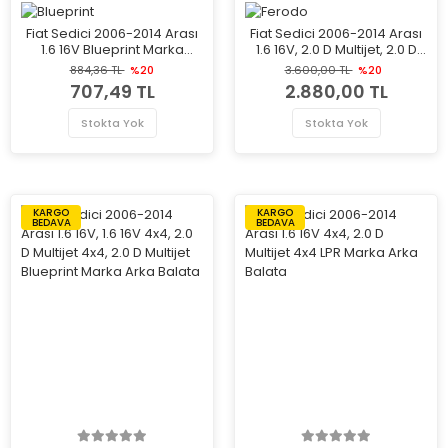
Fiat Sedici 2006-2014 Arası
Fiat Sedici 2006-2014 Arası
1.6 16V Blueprint Marka
1.6 16V, 2.0 D Multijet, 2.0 D
Radyatör Kapağı
Multijet 4x4, 1.6 16V 4x4, 1.9 D
884,36 TL
%20
3.600,00 TL
%20
Multijet 4x4 Ferodo Marka
707,49 TL
2.880,00 TL
Ön Balata
Stokta Yok
Stokta Yok
KARGO
KARGO
BEDAVA
BEDAVA