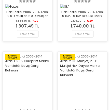
Fiat Sedici 2006-2014 Arası
Fiat Sedici 2006-2014 Arası
2.0 D Multijet, 2.0 D Multijet
1.6 16V, 1.6 16V 4x4 SKF Marka
4x4 Gates Marka Vantilatör
Vantilatör Kayış Gergi
1.634,36 TL
%20
2.175,00 TL
%20
Kayış Gergi Rulmanı
Rulmanı
1.307,49 TL
1.740,00 TL
Stokta Yok
Stokta Yok
KARGO
KARGO
BEDAVA
BEDAVA