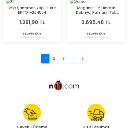
75W Şanzıman Yağı 3 Litre
Megane II 1.5 Hidrolik
Elf TOT-224504
Debriyaj Rulmanı ''Tek
Segman'' Valeo VAL-
1.291,90 TL
2.695,48 TL
804527
Sepete Ekle
Sepete Ekle
1
2
3
...
9
Güvenli Ödeme
Hızlı Teslimat