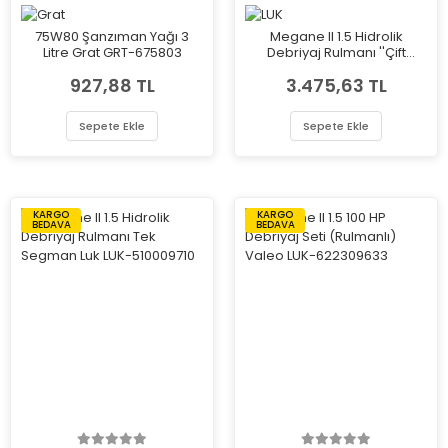
75W80 Şanzıman Yağı 3
Megane II 1.5 Hidrolik
Litre Grat GRT-675803
Debriyaj Rulmanı ''Çift
Segman'' Luk LUK-510009010
927,88 TL
3.475,63 TL
Sepete Ekle
Sepete Ekle
KARGO
KARGO
BEDAVA
BEDAVA