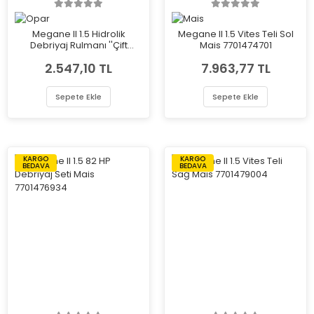
Megane II 1.5 Hidrolik
Megane II 1.5 Vites Teli Sol
Debriyaj Rulmanı ''Çift
Mais 7701474701
Segman'' Opar (İçi Valeo)
2.547,10 TL
7.963,77 TL
1059697
Sepete Ekle
Sepete Ekle
KARGO
KARGO
BEDAVA
BEDAVA