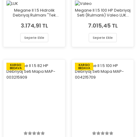
Megane II 1.5 Hidrolik
Megane II 1.5 100 HP Debriyaj
Debriyaj Rulmanı ''Tek
Seti (Rulmanlı) Valeo LUK-
Segman'' Luk LUK-510009710
622309633
3.174,91 TL
7.015,45 TL
Sepete Ekle
Sepete Ekle
KARGO
KARGO
BEDAVA
BEDAVA