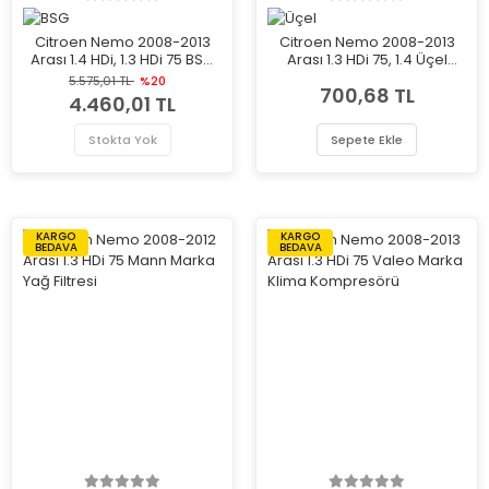
Citroen Nemo 2008-2013
Citroen Nemo 2008-2013
Arası 1.4 HDi, 1.3 HDi 75 BSG
Arası 1.3 HDi 75, 1.4 Üçel
Marka Radyatör Fan ve
Marka Radyatör Yedek Su
5.575,01 TL
%20
700,68 TL
Motoru
Deposu
4.460,01 TL
Stokta Yok
Sepete Ekle
KARGO
KARGO
BEDAVA
BEDAVA