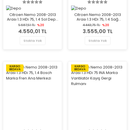
Citroen Nemo 2008-2013
Citroen Nemo 2008-2013
Arası 1.3 HDi 75, 1.4 Sol Depo
Arası 1.3 HDi 75, 1.4 Sağ
Marka Far
Depo Marka Far
5.687,51 TL
%20
4.443,75 TL
%20
4.550,01 TL
3.555,00 TL
Stokta Yok
Stokta Yok
KARGO
KARGO
BEDAVA
BEDAVA