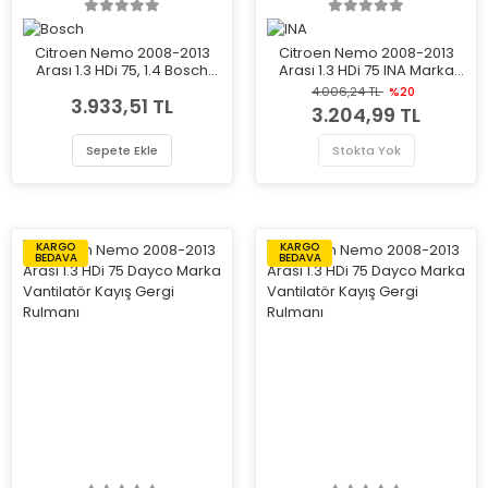
Citroen Nemo 2008-2013
Citroen Nemo 2008-2013
Arası 1.3 HDi 75, 1.4 Bosch
Arası 1.3 HDi 75 INA Marka
Marka Fren Ana Merkezi
Vantilatör Kayış Gergi
4.006,24 TL
%20
3.933,51 TL
Rulmanı
3.204,99 TL
Sepete Ekle
Stokta Yok
KARGO
KARGO
BEDAVA
BEDAVA