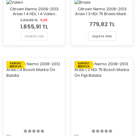
Citroen Nemo 2008-2013
Citroen Nemo 2008-2013
Arası 1.4 HDi, 1.4 Valeo
Arası 1.3 HDi 75 Braxis Marka
Marka Ön Balata
Ön Balata
2.319,88 TL
%20
779,82 TL
1.855,91 TL
Stokta Yok
Sepete Ekle
KARGO
KARGO
BEDAVA
BEDAVA