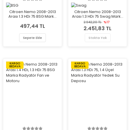
Citroen Nemo 2008-2013
Citroen Nemo 2008-2013
Arası 1.3 HDi 75 BSG Marka
Arası 1.3 HDi 75 Swag Marka
Motor Yağ Karteri
Motor Yağ Karteri
2.942,20 TL
%17
497,44 TL
2.451,83 TL
Sepete Ekle
Stokta Yok
KARGO
KARGO
BEDAVA
BEDAVA