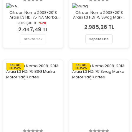
Citroen Nemo 2008-2013
Citroen Nemo 2008-2013
Arası 1.3 HDi 75 INA Marka
Arası 1.3 HDi 75 Swag Marka
Vantilatör Kayış Gergi
Vantilatör Kayış Gergi
3.059,36 TL
%20
2.985,26 TL
Rulmanı
Rulmanı
2.447,49 TL
Stokta Yok
Sepete Ekle
KARGO
KARGO
BEDAVA
BEDAVA