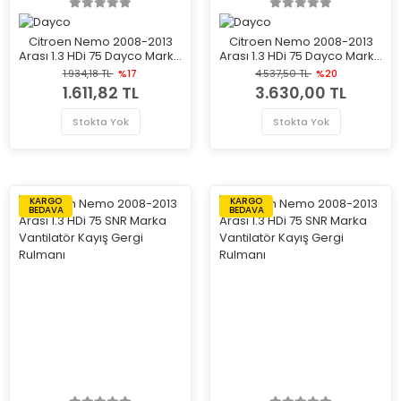
Citroen Nemo 2008-2013
Citroen Nemo 2008-2013
Arası 1.3 HDi 75 Dayco Marka
Arası 1.3 HDi 75 Dayco Marka
Vantilatör Kayış Gergi
Vantilatör Kayış Gergi
1.934,18 TL
%17
4.537,50 TL
%20
Rulmanı
Rulmanı
1.611,82 TL
3.630,00 TL
Stokta Yok
Stokta Yok
KARGO
KARGO
BEDAVA
BEDAVA