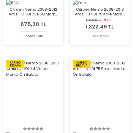
Citroen Nemo 2008-2012
Citroen Nemo 2008-2013
Arası 1.3 HDi 75 BSG Marka
Arası 1.3 HDi 75 Kale Marka
Ön Balata
Ön Balata
1.653,11 TL
%20
675,20 TL
1.322,49 TL
Sepete Ekle
Stokta Yok
KARGO
KARGO
BEDAVA
BEDAVA