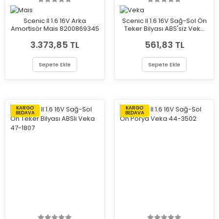
Scenic II 1.6 16V Arka
Scenic II 1.6 16V Sağ-Sol Ön
Amortisör Mais 8200869345
Teker Bilyası ABS'siz Veka
47-1804
3.373,85 TL
561,83 TL
Sepete Ekle
Sepete Ekle
KARGO
KARGO
BEDAVA
BEDAVA