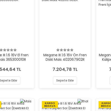
III 1.6 16V El Fren
Megane III 1.6 16V Ön Fren
Megane 
Mais 365300010R
Diski Mais 402067902R
Kalipe
F
.544,64 TL
7.204,78 TL
Sepete Ekle
Sepete Ekle
KARGO
KARG
BEDAVA
BEDAV