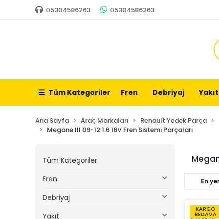
05304586263
05304586263
Tüm Kategoriler
Fren
Debriyaj
Yakıt
Ana Sayfa
Araç Markaları
Renault Yedek Parça
Megane III 09-12 1.6 16V Fren Sistemi Parçaları
Megane
Tüm Kategoriler
Fren
En yen
Debriyaj
KARGO
BEDAVA
Yakıt