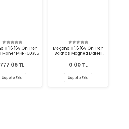
 III 1.6 16V Ön Fren
Megane III 1.6 16V Ön Fren
sı Maher MHR-00356
Balatası Magneti Marelli
MML-323700042200
777,06 TL
0,00 TL
Sepete Ekle
Sepete Ekle