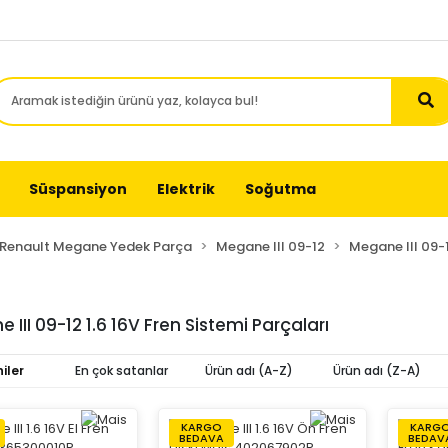
Süspansiyon
Elektrik
Soğutma
Renault Megane Yedek Parça
Megane III 09-12
Megane III 09-
 III 09-12 1.6 16V Fren Sistemi Parçaları
iler
En çok satanlar
Ürün adı (A-Z)
Ürün adı (Z-A)
KARGO
KARG
BEDAVA
BEDAV