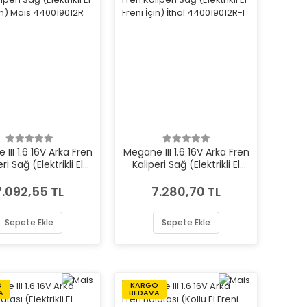
III 1.6 16V Arka Fren
Megane III 1.6 16V Arka Fren
ri Sağ (Elektrikli El
Kaliperi Sağ (Elektrikli El
reni İçin) Mais
Freni İçin) İthal
440019012R
440019012R-I
7.092,55 TL
7.280,70 TL
Sepete Ekle
Sepete Ekle
O
KARGO
A
BEDAVA