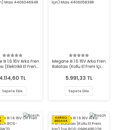
III 1.6 16V Arka Fren
Megane III 1.6 16V Arka Fren
ı (Elektrikli El Freni
Balatası (Kollu El Freni İçin)
) Mais 440604694R
Mais 440605839R
4.114,60 TL
5.991,33 TL
Sepete Ekle
Sepete Ekle
O
KARGO
A
BEDAVA