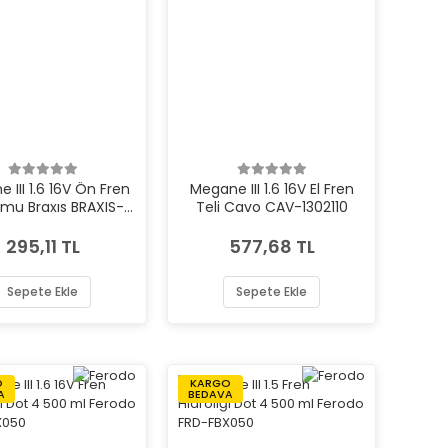
 III 1.6 16V Ön Fren
Megane III 1.6 16V El Fren
mu Braxıs BRAXIS-
Teli Cavo CAV-1302110
AH0639
295,11 TL
577,68 TL
Sepete Ekle
Sepete Ekle
O
KARGO
A
BEDAVA