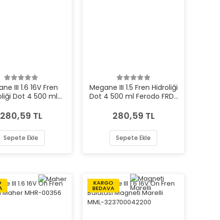
ne III 1.6 16V Fren
Megane III 1.5 Fren Hidroliği
oliği Dot 4 500 ml
Dot 4 500 ml Ferodo FRD-
odo FRD-FBX050
FBX050
280,59 TL
280,59 TL
Sepete Ekle
Sepete Ekle
O
KARGO
A
BEDAVA