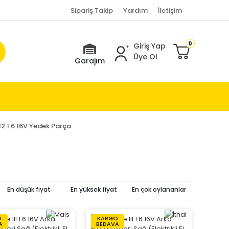
Sipariş Takip
Yardım
İletişim
0
Giriş Yap
Üye Ol
Garajım
12 1.6 16V Yedek Parça
En düşük fiyat
En yüksek fiyat
En çok oylananlar
O
KARGO
A
BEDAVA