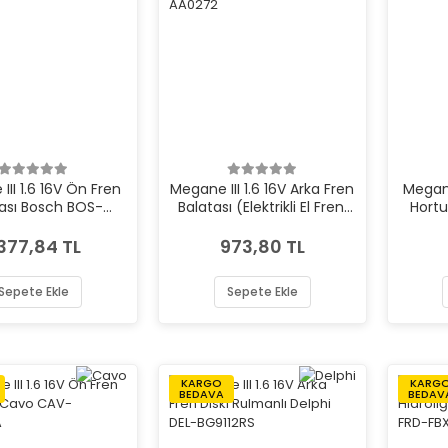
II 1.6 16V Ön Fren
Megane III 1.6 16V Arka Fren
Megane
tası Bosch BOS-
Balatası (Elektrikli El Freni
Hortu
986495416
İçin) Braxis BRAXIS-AA0272
.377,84 TL
973,80 TL
Sepete Ekle
Sepete Ekle
KARGO
KARG
BEDAVA
BEDAV