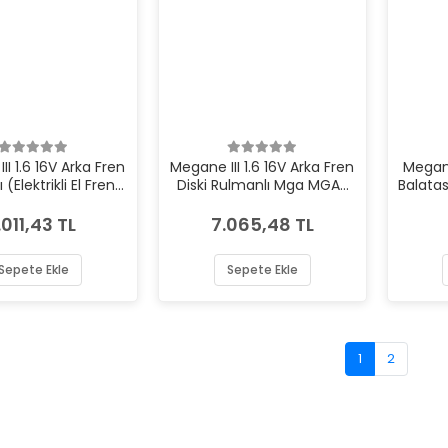
II 1.6 16V Arka Fren
Megane III 1.6 16V Arka Fren
Megane
 (Elektrikli El Freni
Diski Rulmanlı Mga MGA-
Balata
n) Ferodo FRD-
50409
FDB4182W
.011,43 TL
7.065,48 TL
Sepete Ekle
Sepete Ekle
1
2