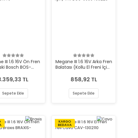
 III 1.6 16V Ön Fren
Megane III 1.6 16V Arka Fren
ski Bosch BOS-
Balatası (Kollu El Freni İçin)
0986479W70
Trw BOS-0986495226
3.359,33 TL
858,92 TL
Sepete Ekle
Sepete Ekle
O
KARGO
A
BEDAVA