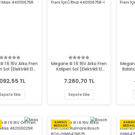
II 1.6 16V Arka Fren
Megane III 1.6 16V Arka Fren
Megane 
i Sol (Elektrikli El
Kaliperi Sol (Elektrikli El
Balatas
eni İçin) Mais
Freni İçin) İthal
İçin
440110675R
440110675R-I
.092,55 TL
7.280,70 TL
Sepete Ekle
Sepete Ekle
KARGO
KARG
BEDAVA
BEDAV