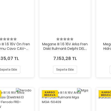
II 1.6 16V Ön Fren
Megane III 1.6 16V Arka Fren
Mega
umu Cavo CAV-
Diski Rulmanlı Delphi DEL-
Hidr
C901079A
BG9112RS
Fer
35,07 TL
7.153,28 TL
Sepete Ekle
Sepete Ekle
KARGO
KARG
BEDAVA
BEDAV