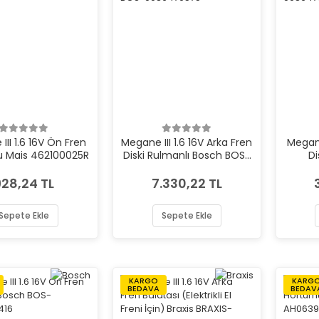
II 1.6 16V Ön Fren
Megane III 1.6 16V Arka Fren
Megane
 Mais 462100025R
Diski Rulmanlı Bosch BOS-
Di
0986479575
928,24 TL
7.330,22 TL
Sepete Ekle
Sepete Ekle
KARGO
KARG
BEDAVA
BEDAV