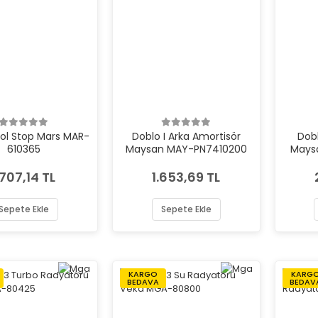
Sol Stop Mars MAR-
Doblo I Arka Amortisör
Dobl
610365
Maysan MAY-PN7410200
Mays
.707,14 TL
1.653,69 TL
Sepete Ekle
Sepete Ekle
KARGO
KARG
BEDAVA
BEDAV