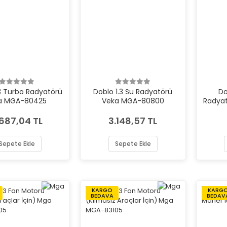
.3 Turbo Radyatörü
Doblo 1.3 Su Radyatörü
Do
a MGA-80425
Veka MGA-80800
Radyat
.687,04 TL
3.148,57 TL
Sepete Ekle
Sepete Ekle
KARGO
KARG
BEDAVA
BEDAV