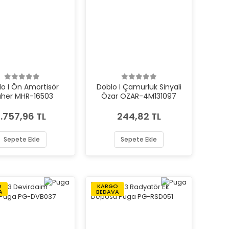
o I Ön Amortisör
Doblo I Çamurluk Sinyali
her MHR-16503
Özar OZAR-4M131097
1.757,96 TL
244,82 TL
Sepete Ekle
Sepete Ekle
O
KARGO
A
BEDAVA