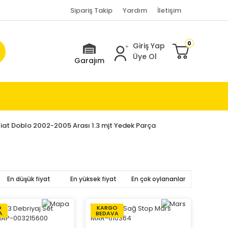
Sipariş Takip
Yardım
İletişim
0
Giriş Yap
Üye Ol
Garajım
Fiat Doblo 2002-2005 Arası 1.3 mjt Yedek Parça
En düşük fiyat
En yüksek fiyat
En çok oylananlar
O
KARGO
A
BEDAVA