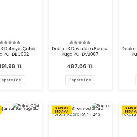
.3 Debriyaj Çatalı
Doblo 1.3 Devirdaim Borusu
Doblo 
a PG-DBC002
Puga PG-DVB007
P
391,98 TL
487,66 TL
Sepete Ekle
Sepete Ekle
KARGO
KARG
BEDAVA
BEDAV