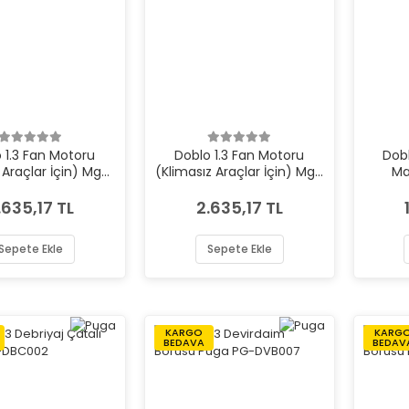
 1.3 Fan Motoru
Doblo 1.3 Fan Motoru
Dobl
ı Araçlar İçin) Mga
(Klimasız Araçlar İçin) Mga
Ma
MGA-83105
MGA-83105
.635,17 TL
2.635,17 TL
Sepete Ekle
Sepete Ekle
KARGO
KARG
BEDAVA
BEDAV