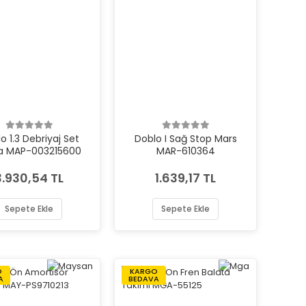
o 1.3 Debriyaj Set
Doblo I Sağ Stop Mars
a MAP-003215600
MAR-610364
3.930,54 TL
1.639,17 TL
Sepete Ekle
Sepete Ekle
O
KARGO
A
BEDAVA