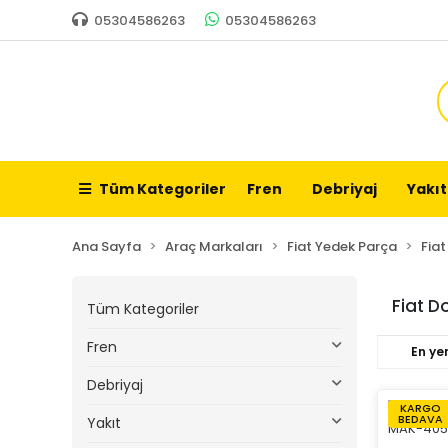
05304586263
05304586263
Tüm Kategoriler
Fren
Debriyaj
Yakıt
Ana Sayfa
Araç Markaları
Fiat Yedek Parça
Fia
Fiat D
Tüm Kategoriler
Fren
En yen
Debriyaj
KARGO
BEDAVA
Yakıt