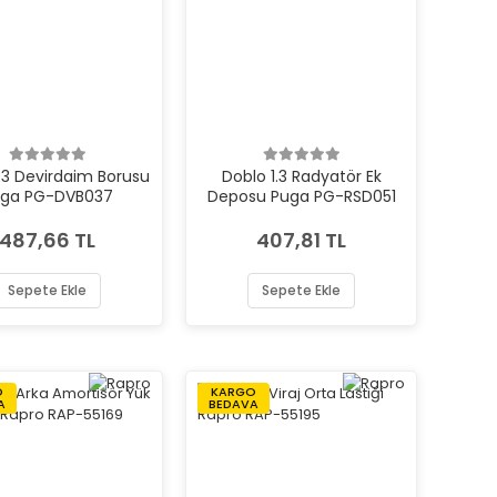
1.3 Devirdaim Borusu
Doblo 1.3 Radyatör Ek
uga PG-DVB037
Deposu Puga PG-RSD051
487,66 TL
407,81 TL
Sepete Ekle
Sepete Ekle
O
KARGO
A
BEDAVA