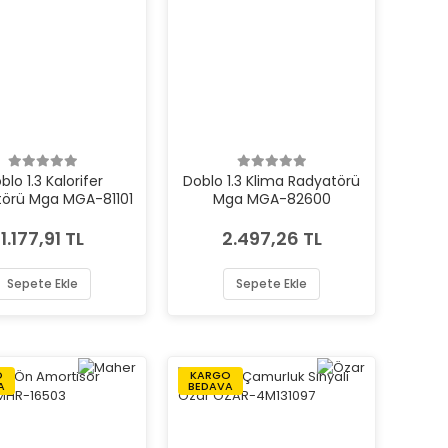
blo 1.3 Kalorifer
Doblo 1.3 Klima Radyatörü
örü Mga MGA-81101
Mga MGA-82600
1.177,91 TL
2.497,26 TL
Sepete Ekle
Sepete Ekle
O
KARGO
A
BEDAVA