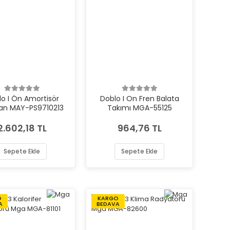
o I Ön Amortisör
Doblo I On Fren Balata
an MAY-PS9710213
Takımı MGA-55125
2.602,18 TL
964,76 TL
Sepete Ekle
Sepete Ekle
O
KARGO
A
BEDAVA