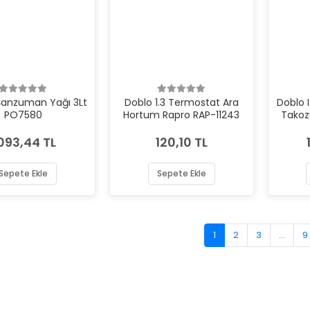
anzuman Yağı 3Lt
Doblo 1.3 Termostat Ara
Doblo 
PO7580
Hortum Rapro RAP-11243
Takoz
.093,44 TL
120,10 TL
Sepete Ekle
Sepete Ekle
1
2
3
...
9