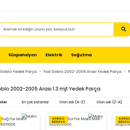
Süspansiyon
Elektrik
Soğutma
t Doblo Yedek Parça
Fiat Doblo 2002-2005 Arası Yedek Parça
oblo 2002-2005 Arası 1.3 mjt Yedek Parça
iler
En çok satanlar
Ürün adı (A-Z)
Ürün adı (Z-A)
KARGO
KARG
BEDAVA
BEDAV