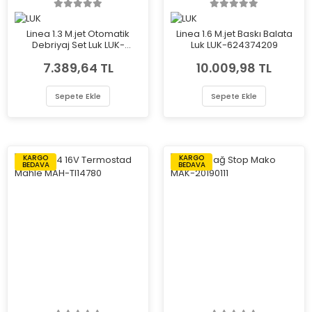
Linea 1.3 M.jet Otomatik
Linea 1.6 M.jet Baskı Balata
Debriyaj Set Luk LUK-
Luk LUK-624374209
622313509
7.389,64 TL
10.009,98 TL
Sepete Ekle
Sepete Ekle
KARGO
KARGO
BEDAVA
BEDAVA