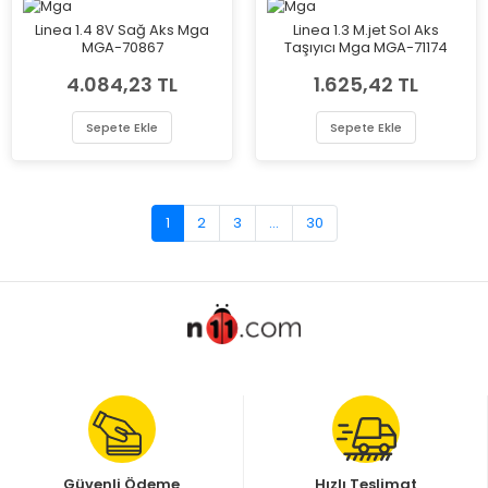
Linea 1.4 8V Sağ Aks Mga
Linea 1.3 M.jet Sol Aks
MGA-70867
Taşıyıcı Mga MGA-71174
4.084,23 TL
1.625,42 TL
Sepete Ekle
Sepete Ekle
1
2
3
...
30
Güvenli Ödeme
Hızlı Teslimat