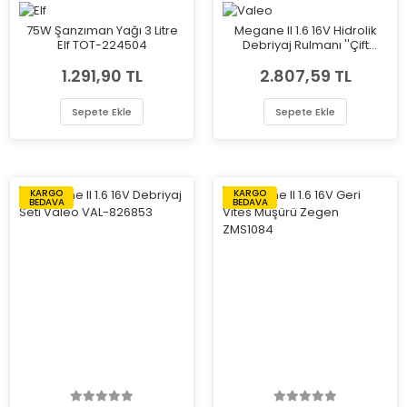
75W Şanzıman Yağı 3 Litre
Megane II 1.6 16V Hidrolik
Elf TOT-224504
Debriyaj Rulmanı ''Çift
Segman'' Valeo VAL-810086
1.291,90 TL
2.807,59 TL
Sepete Ekle
Sepete Ekle
KARGO
KARGO
BEDAVA
BEDAVA