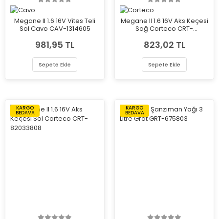
Megane II 1.6 16V Vites Teli
Megane II 1.6 16V Aks Keçesi
Sol Cavo CAV-1314605
Sağ Corteco CRT-
82033804
981,95 TL
823,02 TL
Sepete Ekle
Sepete Ekle
KARGO
KARGO
BEDAVA
BEDAVA