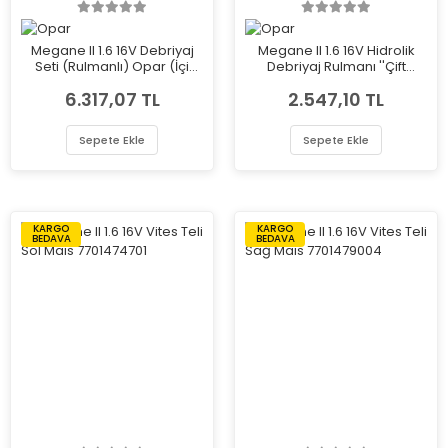
Megane II 1.6 16V Debriyaj
Megane II 1.6 16V Hidrolik
Seti (Rulmanlı) Opar (İçi
Debriyaj Rulmanı ''Çift
Valeo) 587822
Segman'' Opar (İçi Valeo)
6.317,07 TL
2.547,10 TL
1059697
Sepete Ekle
Sepete Ekle
KARGO
KARGO
BEDAVA
BEDAVA