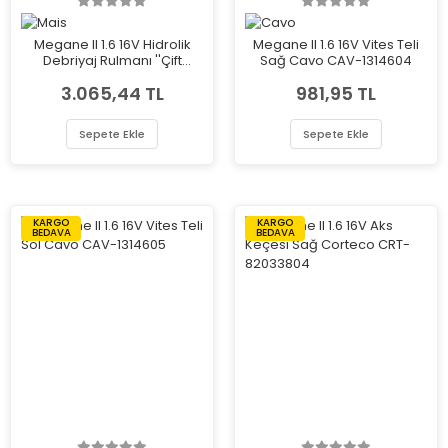
Megane II 1.6 16V Hidrolik
Megane II 1.6 16V Vites Teli
Debriyaj Rulmanı ''Çift
Sağ Cavo CAV-1314604
Segman'' Mais 306202313R
3.065,44 TL
981,95 TL
Sepete Ekle
Sepete Ekle
KARGO
KARGO
BEDAVA
BEDAVA