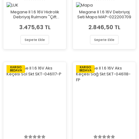
Megane II 1.6 16V Hidrolik
Megane II 1.6 16V Debriyaj
Debriyaj Rulmanı ''Çift
Seti Mapa MAP-022200709
Segman'' Luk LUK-510009010
3.475,63 TL
2.846,50 TL
Sepete Ekle
Sepete Ekle
KARGO
KARGO
BEDAVA
BEDAVA