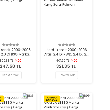
Transit 2000-2006
Ford Transit 2000-2006
ı 2.0 DI BSG Marka
Arası 2.4 DI RWD, 2.4 DI, 2.4
ilatör Kayış Gergi
TDE BSG Marka Vantilatör
309,38 TL
%20
401,69 TL
%20
Rulmanı
Kayış Gergi Rulmanı
247,50 TL
321,35 TL
Stokta Yok
Stokta Yok
O
KARGO
A
BEDAVA