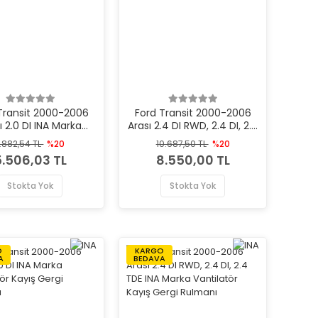
Transit 2000-2006
Ford Transit 2000-2006
ı 2.0 DI INA Marka
Arası 2.4 DI RWD, 2.4 DI, 2.4
ilatör Kayış Gergi
TDE INA Marka Vantilatör
.882,54 TL
%20
10.687,50 TL
%20
Rulmanı
Kayış Gergi Rulmanı
5.506,03 TL
8.550,00 TL
Stokta Yok
Stokta Yok
O
KARGO
A
BEDAVA