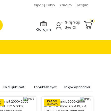
Sipariş Takip
Yardım
İletişim
0
Giriş Yap
Üye Ol
Garajım
En düşük fiyat
En yüksek fiyat
En çok oylananlar
O
KARGO
A
BEDAVA