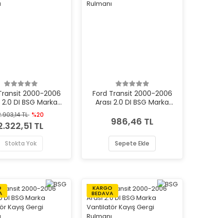
Transit 2000-2006
Ford Transit 2000-2006
ı 2.0 DI BSG Marka
Arası 2.0 DI BSG Marka
ilatör Kayış Gergi
Vantilatör Kayış Gergi
2.903,14 TL
%20
Rulmanı
Rulmanı
986,46 TL
2.322,51 TL
Stokta Yok
Sepete Ekle
O
KARGO
A
BEDAVA