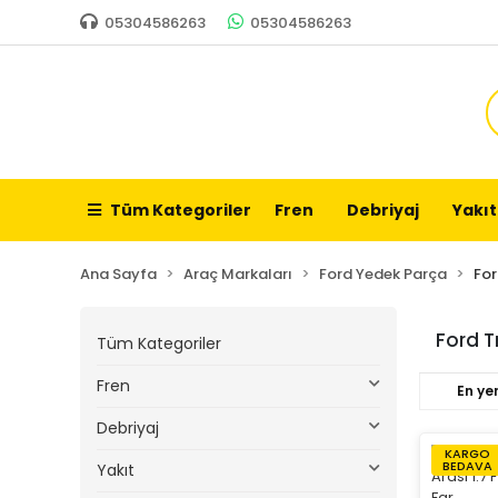
05304586263
05304586263
Tüm Kategoriler
Fren
Debriyaj
Yakıt
Ana Sayfa
Araç Markaları
Ford Yedek Parça
For
Ford T
Tüm Kategoriler
Fren
En yen
Debriyaj
KARGO
BEDAVA
Yakıt