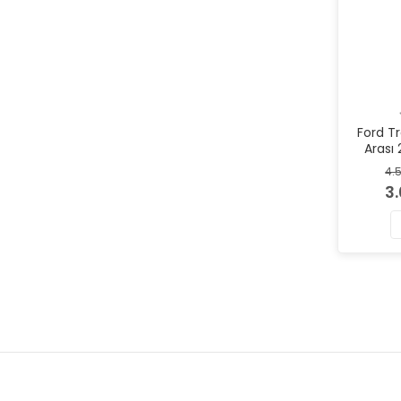
Ford T
Arası 
Vantil
4.
3