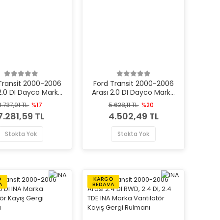
Transit 2000-2006
Ford Transit 2000-2006
 2.0 DI Dayco Marka
Arası 2.0 DI Dayco Marka
ilatör Kayış Gergi
Vantilatör Kayış Gergi
8.737,91 TL
%17
5.628,11 TL
%20
Rulmanı
Rulmanı
7.281,59 TL
4.502,49 TL
Stokta Yok
Stokta Yok
O
KARGO
A
BEDAVA