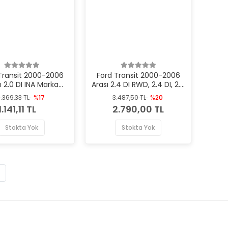
Transit 2000-2006
Ford Transit 2000-2006
ı 2.0 DI INA Marka
Arası 2.4 DI RWD, 2.4 DI, 2.4
ilatör Kayış Gergi
TDE INA Marka Vantilatör
1.369,33 TL
%17
3.487,50 TL
%20
Rulmanı
Kayış Gergi Rulmanı
1.141,11 TL
2.790,00 TL
Stokta Yok
Stokta Yok