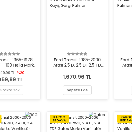
ransit 1965-1978
Ford Transit 1985-2000
Ford 
7 FT 100 Hella Marka
Arası 2.5 D, 2.5 DI, 2.5 TD
Aras
Far
Dayco Marka Vantilatör
Vant
449,99 TL
%20
Kayış Gergi Rulmanı
1.670,96 TL
.959,99 TL
Stokta Yok
Sepete Ekle
KARGO
KARG
BEDAVA
BEDAV