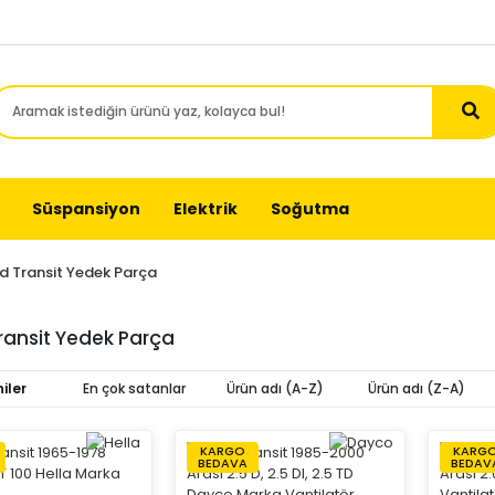
Süspansiyon
Elektrik
Soğutma
d Transit Yedek Parça
ransit Yedek Parça
iler
En çok satanlar
Ürün adı (A-Z)
Ürün adı (Z-A)
KARGO
KARG
BEDAVA
BEDAV