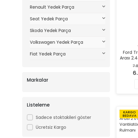
Renault Yedek Parça
Seat Yedek Parça
Skoda Yedek Parça
Volkswagen Yedek Parça
Ford T
Fiat Yedek Parça
Arası 2.4
TDE
7.
Vantil
6
Markalar
Listeleme
KARGO
BEDAVA
Sadece stoktakileri göster
Ücretsiz Kargo