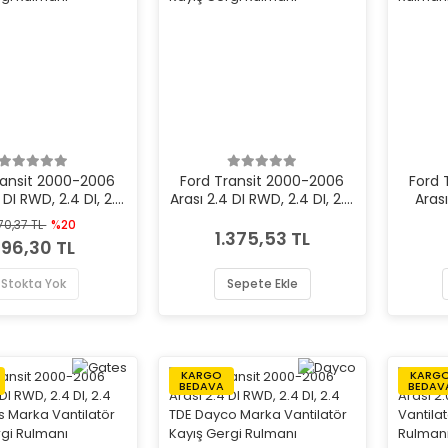
ransit 2000-2006
Ford Transit 2000-2006
Ford 
 DI RWD, 2.4 DI, 2.4
Arası 2.4 DI RWD, 2.4 DI, 2.4
Aras
 Marka Vantilatör
TDE BSG Marka Vantilatör
Vant
70,37 TL
%20
ş Gergi Rulmanı
Kayış Gergi Rulmanı
1.375,53 TL
96,30 TL
Stokta Yok
Sepete Ekle
KARGO
KARG
BEDAVA
BEDAV