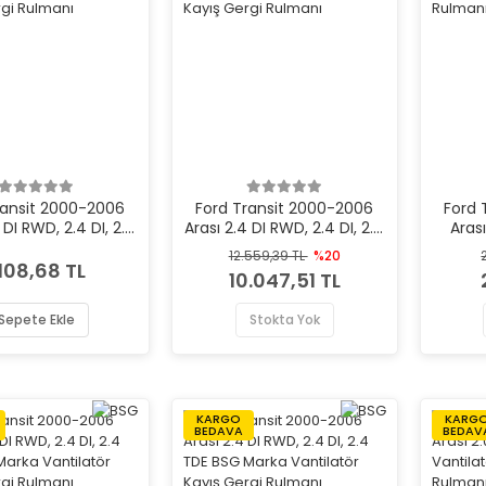
ransit 2000-2006
Ford Transit 2000-2006
Ford 
 DI RWD, 2.4 DI, 2.4
Arası 2.4 DI RWD, 2.4 DI, 2.4
Aras
 Marka Vantilatör
TDE Gates Marka
Vant
12.559,39 TL
%20
ş Gergi Rulmanı
Vantilatör Kayış Gergi
.108,68 TL
10.047,51 TL
Rulmanı
Sepete Ekle
Stokta Yok
KARGO
KARG
BEDAVA
BEDAV