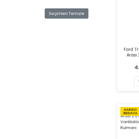
Seçimleri Temizle
Ford T
Arası 
Vantil
4
KARGO
BEDAVA