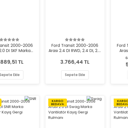
ransit 2000-2006
Ford Transit 2000-2006
Ford 
2.0 DI SKF Marka
Arası 2.4 DI RWD, 2.4 DI, 2.4
Aras
atör Kayış Gergi
TDE Dayco Marka
Vant
6
Rulmanı
Vantilatör Kayış Gergi
.889,51 TL
3.766,44 TL
Rulmanı
Sepete Ekle
Sepete Ekle
KARGO
KARG
BEDAVA
BEDAV