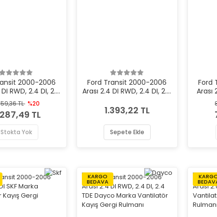
ransit 2000-2006
Ford Transit 2000-2006
Ford 
 DI RWD, 2.4 DI, 2.4
Arası 2.4 DI RWD, 2.4 DI, 2.4
Arası
 Gates Marka
TDE Dayco Marka
Vant
859,36 TL
%20
atör Kayış Gergi
Vantilatör Kayış Gergi
1.393,22 TL
.287,49 TL
Rulmanı
Rulmanı
Stokta Yok
Sepete Ekle
KARGO
KARG
BEDAVA
BEDAV