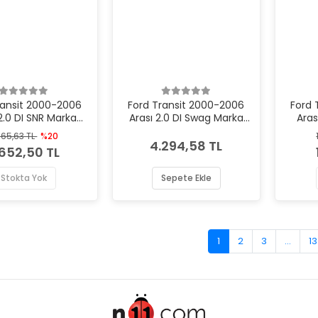
ransit 2000-2006
Ford Transit 2000-2006
Ford 
2.0 DI SNR Marka
Arası 2.0 DI Swag Marka
Aras
atör Kayış Gergi
Vantilatör Kayış Gergi
Vant
565,63 TL
%20
Rulmanı
Rulmanı
4.294,58 TL
.652,50 TL
Stokta Yok
Sepete Ekle
1
2
3
...
13