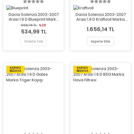
Dacia Solenza 2003-2007
Dacia Solenza 2003-2007
Arası 1.9 D Blueprint Marka
Arası 1.9 D Kraftvoll Marka
Kızdırma Bujisi
Kızdırma Bujisi
668,74 TL
%20
1.656,14 TL
534,99 TL
Stokta Yok
Sepete Ekle
KARGO
KARGO
BEDAVA
BEDAVA