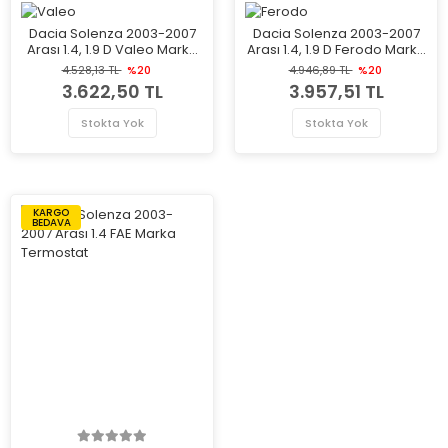
Dacia Solenza 2003-2007
Dacia Solenza 2003-2007
Arası 1.4, 1.9 D Valeo Marka
Arası 1.4, 1.9 D Ferodo Marka
Ön Havalı Fren Diski
Ön Havalı Fren Diski
4.528,13 TL
%20
4.946,89 TL
%20
3.622,50 TL
3.957,51 TL
Stokta Yok
Stokta Yok
KARGO
BEDAVA