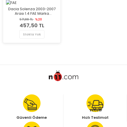
Dacia Solenza 2003-2007
Arası 1.4 FAE Marka
Termostat
571,88 TL
%20
457,50 TL
Stokta Yok
Güvenli Ödeme
Hızlı Teslimat