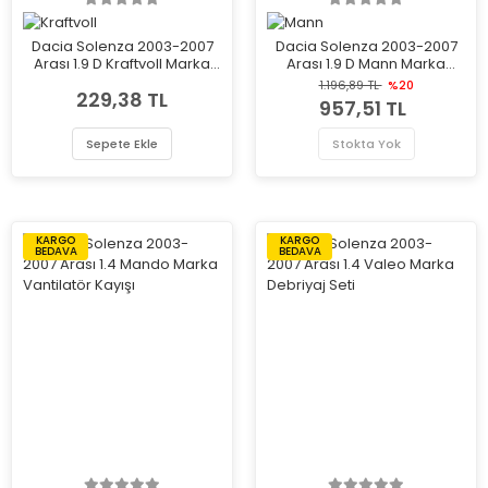
Dacia Solenza 2003-2007
Dacia Solenza 2003-2007
Arası 1.9 D Kraftvoll Marka
Arası 1.9 D Mann Marka
Hava Filtresi
Hava Filtresi
1.196,89 TL
%20
229,38 TL
957,51 TL
Sepete Ekle
Stokta Yok
KARGO
KARGO
BEDAVA
BEDAVA