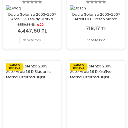
Dacia Solenza 2003-2007
Dacia Solenza 2003-2007
Arası 1.9 D Swag Marka
Arası 1.9 D Bosch Marka
Kızdırma Bujisi
Kızdırma Bujisi
5.559,38 TL
%20
719,17 TL
4.447,50 TL
Stokta Yok
Sepete Ekle
KARGO
KARGO
BEDAVA
BEDAVA