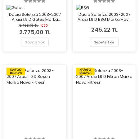
Dacia Solenza 2003-2007
Dacia Solenza 2003-2007
Arası 1.9 D Gates Marka
Arası 1.9 D BSG Marka Hava
Triger Kayışı
Filtresi
3.468,75 TL
%20
245,22 TL
2.775,00 TL
Stokta Yok
Sepete Ekle
KARGO
KARGO
BEDAVA
BEDAVA