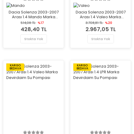
Dacia Solenza 2003-2007
Dacia Solenza 2003-2007
Arası 1.4 Mando Marka
Arası 1.4 Valeo Marka
Vantilatör Kayışı
Debriyaj Seti
514,08 TL
%17
3.708,81 TL
%20
428,40 TL
2.967,05 TL
Stokta Yok
Stokta Yok
KARGO
KARGO
BEDAVA
BEDAVA