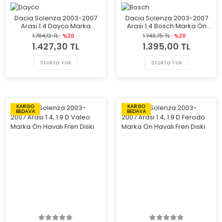
Dacia Solenza 2003-2007
Dacia Solenza 2003-2007
Arası 1.4 Dayco Marka
Arası 1.4 Bosch Marka Ön
Devirdaim Su Pompası
Havalı Fren Diski
1.784,12 TL
%20
1.743,75 TL
%20
1.427,30 TL
1.395,00 TL
Stokta Yok
Stokta Yok
KARGO
KARGO
BEDAVA
BEDAVA