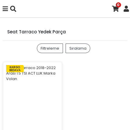
0
Seat Tarraco Yedek Parça
Filtreleme
Sıralama
KARGO
BEDAVA