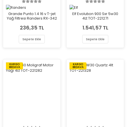
Grande Punto 1.4 16 v T-jet
Elf Evolutıon 900 Sxr 5w30
Yağ Filtresi Randers RX-342
4Lt TOT-221271
236,35 TL
1.541,57 TL
Sepete Ekle
Sepete Ekle
KARGO
KARGO
BEDAVA
BEDAVA