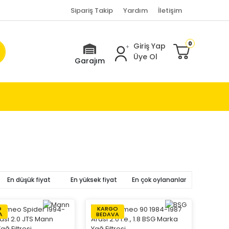
Sipariş Takip
Yardım
İletişim
0
Giriş Yap
Üye Ol
Garajım
En düşük fiyat
En yüksek fiyat
En çok oylananlar
O
KARGO
A
BEDAVA