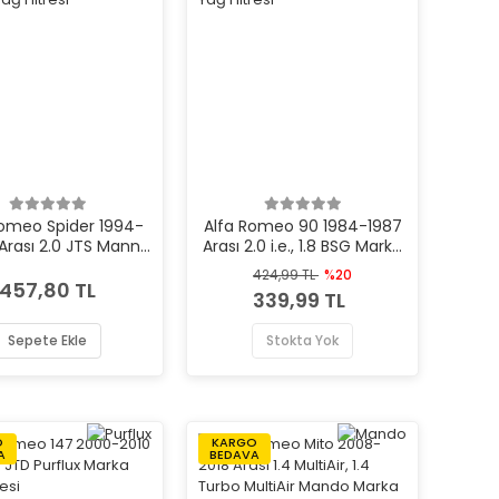
Romeo Spider 1994-
Alfa Romeo 90 1984-1987
Arası 2.0 JTS Mann
Arası 2.0 i.e., 1.8 BSG Marka
rka Yağ Filtresi
Yağ Filtresi
424,99 TL
%20
457,80 TL
339,99 TL
Sepete Ekle
Stokta Yok
O
KARGO
A
BEDAVA