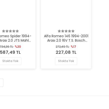
Romeo Spider 1994-
Alfa Romeo 146 1994-2001
Arası 2.0 JTS Mahle
Arası 2.0 16V T.S. Bosch
rka Yağ Filtresi
Marka Yağ Filtresi
734,36 TL
%20
272,49 TL
%17
587,49 TL
227,08 TL
Stokta Yok
Stokta Yok
1