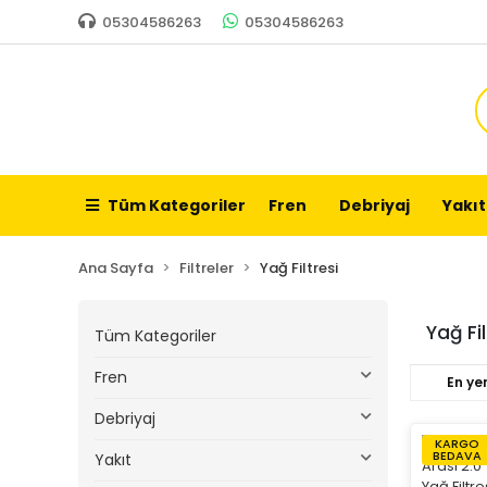
05304586263
05304586263
Tüm Kategoriler
Fren
Debriyaj
Yakıt
Ana Sayfa
Filtreler
Yağ Filtresi
Yağ Fil
Tüm Kategoriler
Fren
En yen
Debriyaj
KARGO
BEDAVA
Yakıt