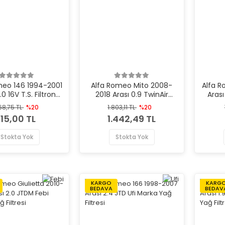
meo 146 1994-2001
Alfa Romeo Mito 2008-
Alfa R
.0 16V T.S. Filtron
2018 Arası 0.9 TwinAir
Arası
ka Yağ Filtresi
Purflux Marka Yağ Filtresi
Ma
68,75 TL
%20
1.803,11 TL
%20
15,00 TL
1.442,49 TL
Stokta Yok
Stokta Yok
KARGO
KARG
BEDAVA
BEDAV