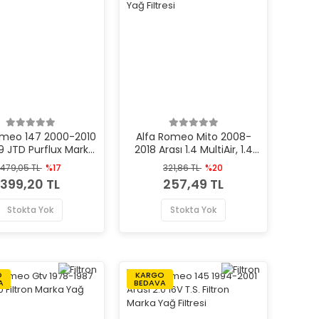
omeo 147 2000-2010
Alfa Romeo Mito 2008-
.9 JTD Purflux Marka
2018 Arası 1.4 MultiAir, 1.4
Yağ Filtresi
Turbo MultiAir Mando
479,05 TL
%17
321,86 TL
%20
Marka Yağ Filtresi
399,20 TL
257,49 TL
Stokta Yok
Stokta Yok
O
KARGO
A
BEDAVA