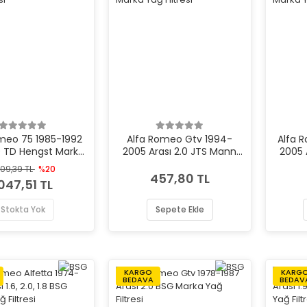
meo 75 1985-1992
Alfa Romeo Gtv 1994-
Alfa 
.0 TD Hengst Marka
2005 Arası 2.0 JTS Mann
2005 
Yağ Filtresi
Marka Yağ Filtresi
Ma
309,39 TL
%20
457,80 TL
.047,51 TL
Stokta Yok
Sepete Ekle
KARGO
KARG
BEDAVA
BEDAV