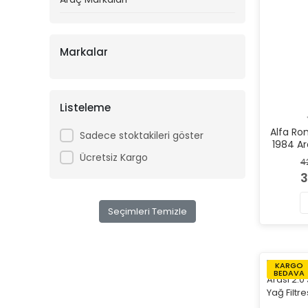
Markalar
Listeleme
Alfa Ro
Sadece stoktakileri göster
1984 Ara
Mar
Ücretsiz Kargo
4
3
Seçimleri Temizle
KARGO
BEDAVA