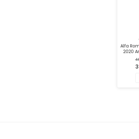
Alfa Rom
2020 A
Mar
4
3