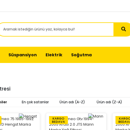
Süspansiyon
Elektrik
Soğutma
tresi
iler
En çok satanlar
Ürün adı (A-Z)
Ürün adı (Z-A)
KARGO
KARG
BEDAVA
BEDAV