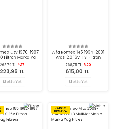
omeo Gtv 1978-1987
Alfa Romeo 145 1994-2001
.0 Filtron Marka Yağ
Arası 2.0 16V T.S. Filtron
Filtresi
Marka Yağ Filtresi
268,74 TL
%17
768,75 TL
%20
223,95 TL
615,00 TL
Stokta Yok
Stokta Yok
O
KARGO
A
BEDAVA