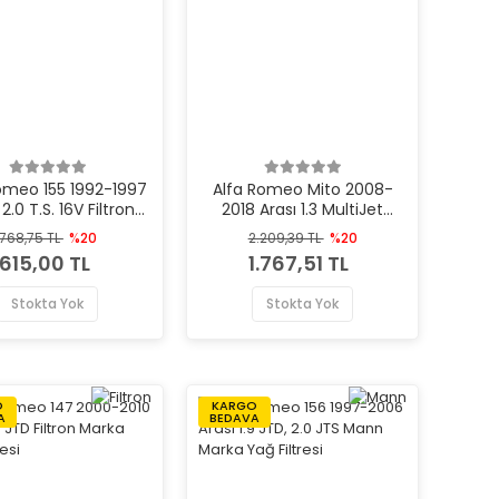
omeo 155 1992-1997
Alfa Romeo Mito 2008-
 2.0 T.S. 16V Filtron
2018 Arası 1.3 MultiJet
rka Yağ Filtresi
Mahle Marka Yağ Filtresi
768,75 TL
%20
2.209,39 TL
%20
615,00 TL
1.767,51 TL
Stokta Yok
Stokta Yok
O
KARGO
A
BEDAVA