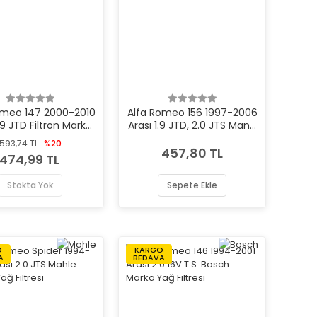
omeo 147 2000-2010
Alfa Romeo 156 1997-2006
1.9 JTD Filtron Marka
Arası 1.9 JTD, 2.0 JTS Mann
Yağ Filtresi
Marka Yağ Filtresi
593,74 TL
%20
457,80 TL
474,99 TL
Stokta Yok
Sepete Ekle
O
KARGO
A
BEDAVA