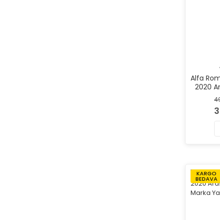
Alfa Rom
2020 Ar
Mar
4
3
KARGO
BEDAVA