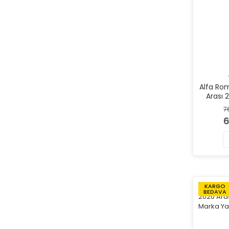
Alfa Ro
Arası 2
Mar
7
6
KARGO
BEDAVA