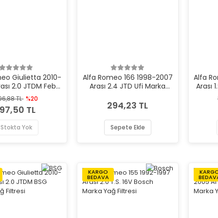
eo Giulietta 2010-
Alfa Romeo 166 1998-2007
Alfa R
ası 2.0 JTDM Febi
Arası 2.4 JTD Ufi Marka
Arası 
ka Yağ Filtresi
Yağ Filtresi
96,88 TL
%20
294,23 TL
97,50 TL
Stokta Yok
Sepete Ekle
KARGO
KARG
BEDAVA
BEDAV