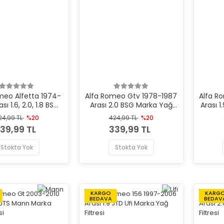
meo Alfetta 1974-
Alfa Romeo Gtv 1978-1987
Alfa R
sı 1.6, 2.0, 1.8 BSG
Arası 2.0 BSG Marka Yağ
Arası 1
ka Yağ Filtresi
Filtresi
24,99 TL
%20
424,99 TL
%20
39,99 TL
339,99 TL
Stokta Yok
Stokta Yok
KARGO
KARG
BEDAVA
BEDAV