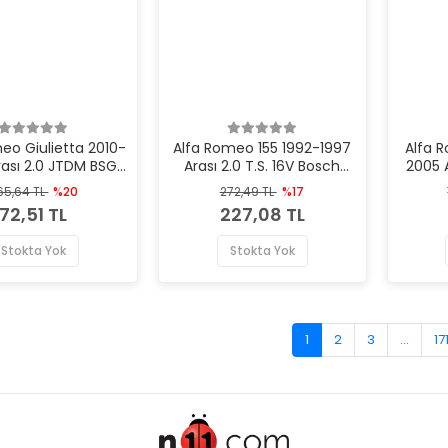
eo Giulietta 2010-
Alfa Romeo 155 1992-1997
Alfa 
rası 2.0 JTDM BSG
Arası 2.0 T.S. 16V Bosch
2005 
ka Yağ Filtresi
Marka Yağ Filtresi
Ma
65,64 TL
%20
272,49 TL
%17
72,51 TL
227,08 TL
Stokta Yok
Stokta Yok
1
2
3
...
17