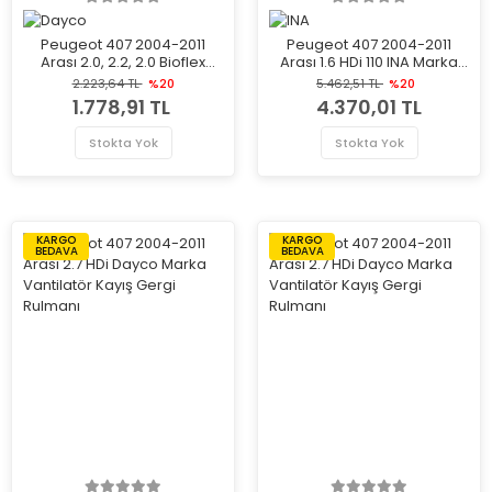
Peugeot 407 2004-2011
Peugeot 407 2004-2011
Arası 2.0, 2.2, 2.0 Bioflex
Arası 1.6 HDi 110 INA Marka
Dayco Marka Vantilatör
Vantilatör Kayış Gergi
2.223,64 TL
%20
5.462,51 TL
%20
Kayış Gergi Rulmanı
Rulmanı
1.778,91 TL
4.370,01 TL
Stokta Yok
Stokta Yok
KARGO
KARGO
BEDAVA
BEDAVA