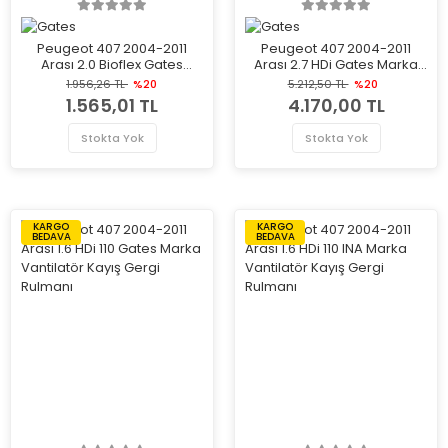
Peugeot 407 2004-2011
Peugeot 407 2004-2011
Arası 2.0 Bioflex Gates
Arası 2.7 HDi Gates Marka
Marka Vantilatör Kayış
Vantilatör Kayış Gergi
1.956,26 TL
%20
5.212,50 TL
%20
Gergi Rulmanı
Rulmanı
1.565,01 TL
4.170,00 TL
Stokta Yok
Stokta Yok
KARGO
KARGO
BEDAVA
BEDAVA