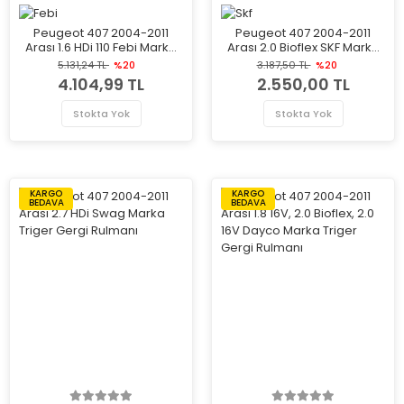
Peugeot 407 2004-2011
Peugeot 407 2004-2011
Arası 1.6 HDi 110 Febi Marka
Arası 2.0 Bioflex SKF Marka
Vantilatör Kayış Gergi
Triger Gergi Rulmanı
5.131,24 TL
%20
3.187,50 TL
%20
Rulmanı
4.104,99 TL
2.550,00 TL
Stokta Yok
Stokta Yok
KARGO
KARGO
BEDAVA
BEDAVA