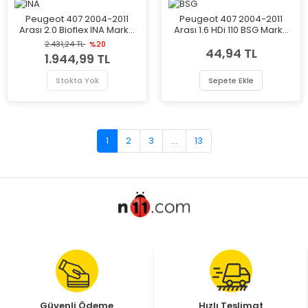
Peugeot 407 2004-2011
Peugeot 407 2004-2011
Arası 2.0 Bioflex INA Marka
Arası 1.6 HDi 110 BSG Marka
Triger Gergi Rulmanı
Motor Yağ Çubuğu
2.431,24 TL
%20
44,94 TL
1.944,99 TL
Stokta Yok
Sepete Ekle
1
2
3
...
13
Güvenli Ödeme
Hızlı Teslimat