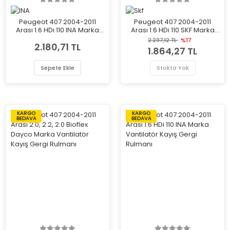
Peugeot 407 2004-2011
Peugeot 407 2004-2011
Arası 1.6 HDi 110 INA Marka
Arası 1.6 HDi 110 SKF Marka
Vantilatör Kayış Gergi
Vantilatör Kayış Gergi
2.237,12 TL
%17
2.180,71 TL
Rulmanı
Rulmanı
1.864,27 TL
Sepete Ekle
Stokta Yok
KARGO
KARGO
BEDAVA
BEDAVA