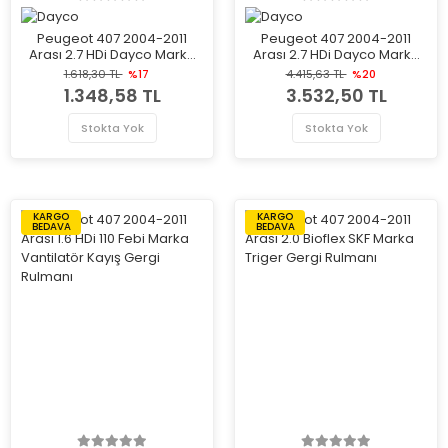
Peugeot 407 2004-2011
Peugeot 407 2004-2011
Arası 2.7 HDi Dayco Marka
Arası 2.7 HDi Dayco Marka
Vantilatör Kayış Gergi
Vantilatör Kayış Gergi
1.618,30 TL
%17
4.415,63 TL
%20
Rulmanı
Rulmanı
1.348,58 TL
3.532,50 TL
Stokta Yok
Stokta Yok
KARGO
KARGO
BEDAVA
BEDAVA