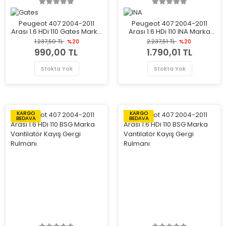
Peugeot 407 2004-2011
Peugeot 407 2004-2011
Arası 1.6 HDi 110 Gates Marka
Arası 1.6 HDi 110 INA Marka
Vantilatör Kayış Gergi
Vantilatör Kayış Gergi
1.237,50 TL
%20
2.237,51 TL
%20
Rulmanı
Rulmanı
990,00 TL
1.790,01 TL
Stokta Yok
Stokta Yok
KARGO
KARGO
BEDAVA
BEDAVA