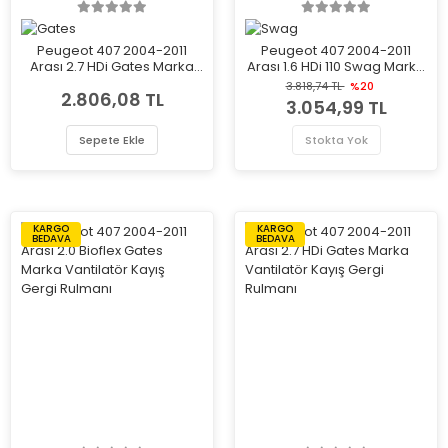
Peugeot 407 2004-2011
Peugeot 407 2004-2011
Arası 2.7 HDi Gates Marka
Arası 1.6 HDi 110 Swag Marka
Vantilatör Kayış Gergi
Vantilatör Kayış Gergi
3.818,74 TL
%20
2.806,08 TL
Rulmanı
Rulmanı
3.054,99 TL
Sepete Ekle
Stokta Yok
KARGO
KARGO
BEDAVA
BEDAVA