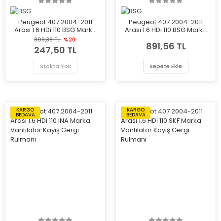
Peugeot 407 2004-2011
Peugeot 407 2004-2011
Arası 1.6 HDi 110 BSG Marka
Arası 1.6 HDi 110 BSG Marka
Vantilatör Kayış Gergi
Vantilatör Kayış Gergi
309,38 TL
%20
891,56 TL
Rulmanı
Rulmanı
247,50 TL
Stokta Yok
Sepete Ekle
KARGO
KARGO
BEDAVA
BEDAVA