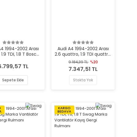
A4 1994-2002 Arası
Audi A4 1994-2002 Arası
6, 1.9 TDI, 1.8 T Bosch
2.6 quattro, 1.9 TDI quattro,
 Fren Ana Merkezi
2.8 quattro, 1.8 quattro
9.184,39 TL
%20
Bosch Marka Fren Ana
6.799,57 TL
7.347,51 TL
Merkezi
Sepete Ekle
Stokta Yok
O
KARGO
A
BEDAVA