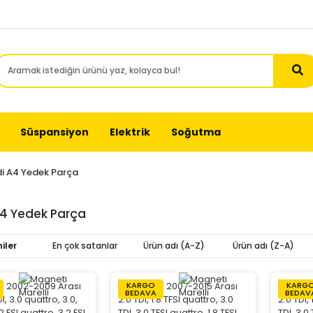
Süspansiyon
Elektrik
Soğutma
i A4 Yedek Parça
A4 Yedek Parça
iler
En çok satanlar
Ürün adı (A-Z)
Ürün adı (Z-A)
KARGO
KARG
BEDAVA
BEDAV