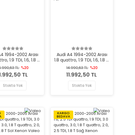
A4 1994-2002 Arası
Audi A4 1994-2002 Arası
tro, 1.9 TDI, 1.6, 1.8 T,
1.8 quattro, 1.9 TDI, 1.6, 1.8 T,
2.8 Sol Xenon Valeo
1.8, 2.8 Sağ Xenon Valeo
4.990,63 TL
%20
14.990,63 TL
%20
Marka Far
Marka Far
1.992,50 TL
11.992,50 TL
Stokta Yok
Stokta Yok
O
KARGO
A
BEDAVA