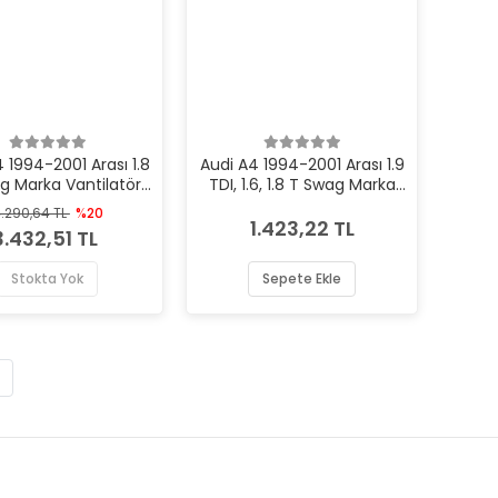
 1994-2001 Arası 1.8
Audi A4 1994-2001 Arası 1.9
g Marka Vantilatör
TDI, 1.6, 1.8 T Swag Marka
ış Gergi Rulmanı
Vantilatör Kayış Gergi
.290,64 TL
%20
Rulmanı
1.423,22 TL
3.432,51 TL
Stokta Yok
Sepete Ekle