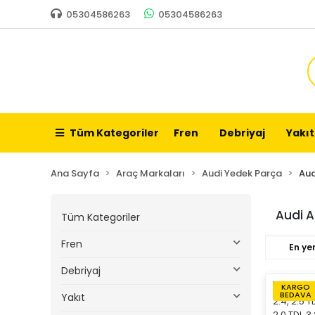
05304586263
05304586263
Tüm Kategoriler
Fren
Debriyaj
Yakıt
Ana Sayfa
Araç Markaları
Audi Yedek Parça
Aud
Audi 
Tüm Kategoriler
Fren
En yen
Debriyaj
KARGO
BEDAVA
Yakıt