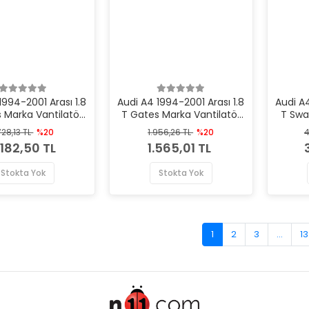
1994-2001 Arası 1.8
Audi A4 1994-2001 Arası 1.8
Audi A4
 Marka Vantilatör
T Gates Marka Vantilatör
T Swa
ş Gergi Rulmanı
Kayış Gergi Rulmanı
Kay
728,13 TL
%20
1.956,26 TL
%20
4
.182,50 TL
1.565,01 TL
Stokta Yok
Stokta Yok
1
2
3
...
13