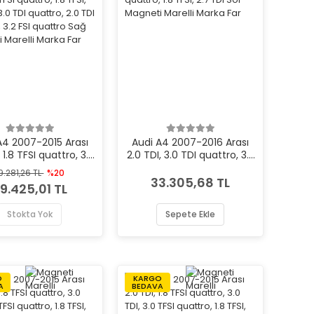
A4 2007-2015 Arası
Audi A4 2007-2016 Arası
 1.8 TFSI quattro, 3.0
2.0 TDI, 3.0 TDI quattro, 3.2
.0 TFSI quattro, 1.8
FSI quattro, 1.8 TFSI, 2.7 TDI
9.281,26 TL
%20
I, 2.7 TDI, 3.0 TDI
Sol Magneti Marelli Marka
33.305,68 TL
9.425,01 TL
o, 2.0 TDI quattro,
Far
 FSI quattro Sağ
Stokta Yok
Sepete Ekle
i Marelli Marka Far
O
KARGO
A
BEDAVA