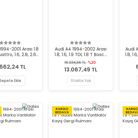
1994-2001 Arası 1.8
Audi A4 1994-2002 Arası
Audi 
attro, 1.6, 2.8, 2.6,
1.8, 1.6, 1.9 TDI, 1.8 T Bosch
1.8, 1.
, 2.6 quattro Bosch
Marka Fren Ana Merkezi
Marka
16.334,36 TL
%20
Fren Ana Merkezi
.662,24 TL
13.067,49 TL
Sepete Ekle
Stokta Yok
KARGO
KARG
BEDAVA
BEDAV