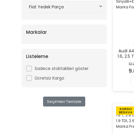
Fiat Yedek Parça
Markalar
Audi A4
Listeleme
1.6, 2.5 
3.0 qu
12
quattro,
Sadece stoktakileri göster
9
Sol Siny
Ücretsiz Kargo
Seçimleri Temizle
KARGO
BEDAVA