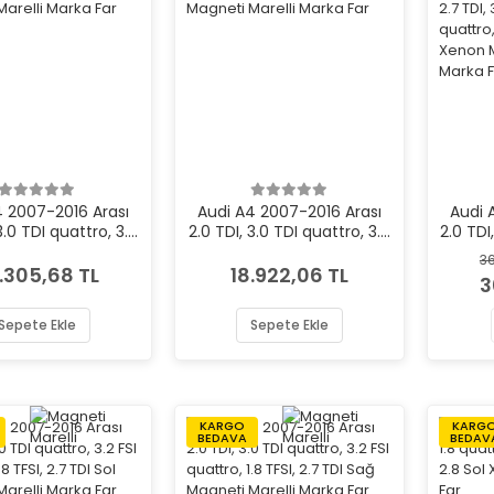
4 2007-2016 Arası
Audi A4 2007-2016 Arası
Audi 
3.0 TDI quattro, 3.2
2.0 TDI, 3.0 TDI quattro, 3.2
2.0 TDI,
ro, 1.8 TFSI, 2.7 TDI
FSI quattro, 1.8 TFSI, 2.7 TDI
TDI, 3
36
neti Marelli Marka
Sağ Magneti Marelli Marka
TFS
.305,68 TL
18.922,06 TL
3
Far
Far
quattr
3.2 FS
Sepete Ekle
Sepete Ekle
Magnet
KARGO
KARG
BEDAVA
BEDAV