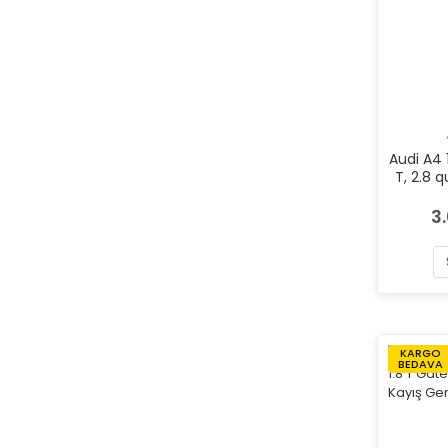
Audi A4 
T, 2.8 qu
1.9 TDI
Marka 
3
KARGO
BEDAVA