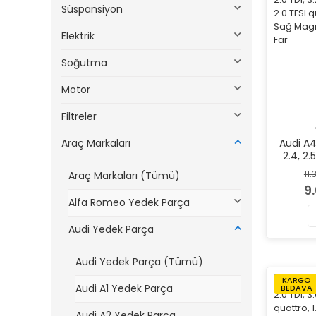
Süspansiyon
Elektrik
Soğutma
Motor
Filtreler
Araç Markaları
Audi A4
2.4, 2.
3.0, 2.0 
11
Araç Markaları (Tümü)
3.2 FSI, 
9
TDI 
Alfa Romeo Yedek Parça
Mar
Audi Yedek Parça
Audi Yedek Parça (Tümü)
KARGO
Audi A1 Yedek Parça
BEDAVA
Audi A2 Yedek Parça