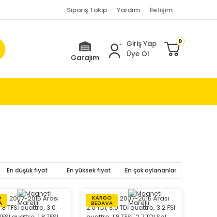
Sipariş Takip
Yardım
İletişim
0
Giriş Yap
Üye Ol
Garajım
En düşük fiyat
En yüksek fiyat
En çok oylananlar
O
KARGO
A
BEDAVA