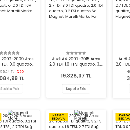
 2002-2009 Arası
Audi A4 2007-2015 Arası
Audi 
5 TDI, 3.0 quattro,
2.0 TDI, 1.8 TFSI quattro, 3.0
2.0 TDI,
TDI, 3.2 FSI quattro,
TDI, 3.0 TFSI quattro, 1.8
TDI, 3
.356,24 TL
%20
4
2.0 TFSI quattro, 2.0
TFSI, 2.7 TDI, 3.0 TDI
TFS
19.328,37 TL
.084,99 TL
3
16V Sağ Magneti
quattro, 2.0 TDI quattro,
quattr
elli Marka Far
3.2 FSI quattro Sol Magneti
3.2
Stokta Yok
Sepete Ekle
Marelli Marka Far
Magnet
KARGO
KARG
BEDAVA
BEDAV