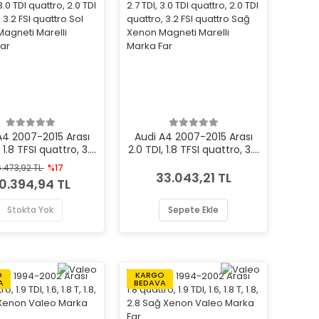
A4 2007-2015 Arası
Audi A4 2007-2015 Arası
 1.8 TFSI quattro, 3.0
2.0 TDI, 1.8 TFSI quattro, 3.0
.0 TFSI quattro, 1.8
TDI, 3.0 TFSI quattro, 1.8
.473,92 TL
%17
I, 2.7 TDI, 3.0 TDI
TFSI, 2.7 TDI, 3.0 TDI
33.043,21 TL
0.394,94 TL
o, 2.0 TDI quattro,
quattro, 2.0 TDI quattro,
I quattro Sol Xenon
3.2 FSI quattro Sağ Xenon
Stokta Yok
Sepete Ekle
i Marelli Marka Far
Magneti Marelli Marka Far
O
KARGO
A
BEDAVA