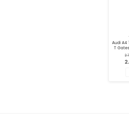
Audi A4 
T Gates
Kayı
2.
2