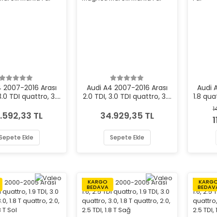
4 2007-2016 Arası
Audi A4 2007-2016 Arası
Audi 
3.0 TDI quattro, 3.2
2.0 TDI, 3.0 TDI quattro, 3.2
1.8 quat
ro, 1.8 TFSI, 2.7 TDI
FSI quattro, 1.8 TFSI, 2.7 TDI
1.8, 
1
neti Marelli Marka
Sağ Magneti Marelli Marka
.592,33 TL
34.929,35 TL
1
Far
Far
Sepete Ekle
Sepete Ekle
KARGO
KARG
BEDAVA
BEDAV