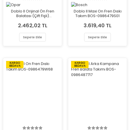
Doblo II Orijinal Ön Fren
Doblo II Maxi On Fren Dıskı
Balatası (Çift Fişli)
Takım BOS-0986479S01
77365857E
2.462,02 TL
3.619,40 TL
Sepete Ekle
Sepete Ekle
KARGO
KARGO
BEDAVA
BEDAVA