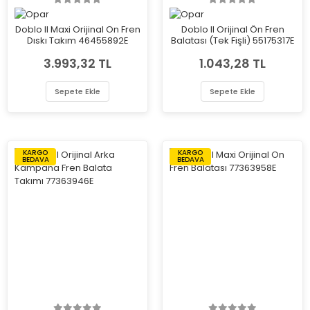
Doblo II Maxi Orijinal On Fren
Doblo II Orijinal Ön Fren
Dıskı Takım 46455892E
Balatası (Tek Fişli) 55175317E
3.993,32 TL
1.043,28 TL
Sepete Ekle
Sepete Ekle
KARGO
KARGO
BEDAVA
BEDAVA