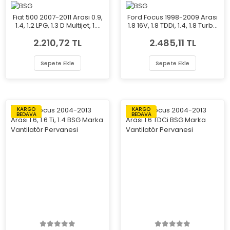
Fiat 500 2007-2011 Arası 0.9,
Ford Focus 1998-2009 Arası
1.4, 1.2 LPG, 1.3 D Multijet, 1.2
1.8 16V, 1.8 TDDi, 1.4, 1.8 Turbo
BSG Marka Vantilatör
DI / TDDi, 1.8 BiFuel BSG
2.210,72 TL
2.485,11 TL
Pervanesi
Marka Vantilatör Pervanesi
Sepete Ekle
Sepete Ekle
KARGO
KARGO
BEDAVA
BEDAVA