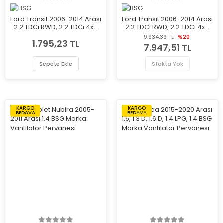
Ford Transit 2006-2014 Arası
Ford Transit 2006-2014 Arası
2.2 TDCi RWD, 2.2 TDCi 4x4
2.2 TDCi RWD, 2.2 TDCi 4x4
BSG Marka Vantilatör
BSG Marka Vantilatör
9.934,39 TL
%20
1.795,23 TL
Pervanesi
Pervanesi
7.947,51 TL
Sepete Ekle
Stokta Yok
KARGO
KARGO
BEDAVA
BEDAVA