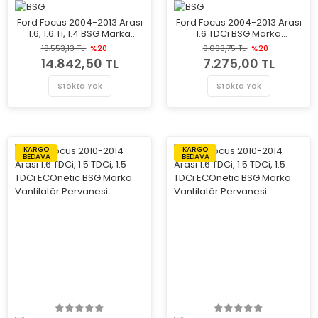
Ford Focus 2004-2013 Arası
Ford Focus 2004-2013 Arası
1.6, 1.6 Ti, 1.4 BSG Marka
1.6 TDCi BSG Marka
Vantilatör Pervanesi
Vantilatör Pervanesi
18.553,13 TL
%20
9.093,75 TL
%20
14.842,50 TL
7.275,00 TL
Stokta Yok
Stokta Yok
KARGO
KARGO
BEDAVA
BEDAVA