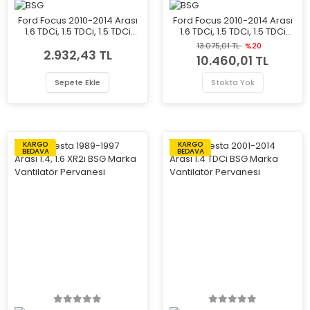
Ford Focus 2010-2014 Arası
Ford Focus 2010-2014 Arası
1.6 TDCi, 1.5 TDCi, 1.5 TDCi
1.6 TDCi, 1.5 TDCi, 1.5 TDCi
ECOnetic BSG Marka
ECOnetic BSG Marka
13.075,01 TL
%20
2.932,43 TL
Vantilatör Pervanesi
Vantilatör Pervanesi
10.460,01 TL
Sepete Ekle
Stokta Yok
KARGO
KARGO
BEDAVA
BEDAVA