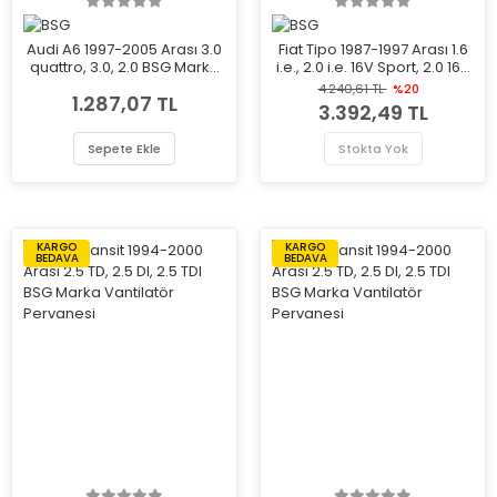
Audi A6 1997-2005 Arası 3.0
Fiat Tipo 1987-1997 Arası 1.6
quattro, 3.0, 2.0 BSG Marka
i.e., 2.0 i.e. 16V Sport, 2.0 16V
Vantilatör Pervanesi
BSG Marka Vantilatör
4.240,61 TL
%20
1.287,07 TL
Pervanesi
3.392,49 TL
Sepete Ekle
Stokta Yok
KARGO
KARGO
BEDAVA
BEDAVA