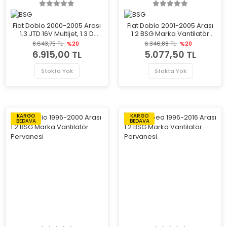
Fiat Doblo 2000-2005 Arası
Fiat Doblo 2001-2005 Arası
1.3 JTD 16V Multijet, 1.3 D
1.2 BSG Marka Vantilatör
Multijet, 1.9 JTD Multijet, 1.3
Pervanesi
8.643,75 TL
%20
6.346,88 TL
%20
JTD 16V, 1.9 JTD, 1.9 D Multijet
6.915,00 TL
5.077,50 TL
BSG Marka Vantilatör
Pervanesi
Stokta Yok
Stokta Yok
KARGO
KARGO
BEDAVA
BEDAVA