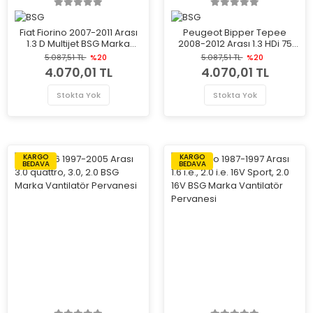
Fiat Fiorino 2007-2011 Arası
Peugeot Bipper Tepee
1.3 D Multijet BSG Marka
2008-2012 Arası 1.3 HDi 75
Vantilatör Pervanesi
BSG Marka Vantilatör
5.087,51 TL
%20
5.087,51 TL
%20
Pervanesi
4.070,01 TL
4.070,01 TL
Stokta Yok
Stokta Yok
KARGO
KARGO
BEDAVA
BEDAVA