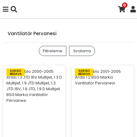
0
Vantilatör Pervanesi
Filtreleme
Sıralama
KARGO
KARGO
BEDAVA
BEDAVA