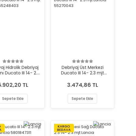
aj Hidrolik Debriyaj
Debriyaj Üst Merkezi
ı Ducato III 14- 2.3
Ducato III 14- 2.3 mjt
 Lancia 55248403
Lancia 55270043
5.902,20 TL
3.474,86 TL
Sepete Ekle
Sepete Ekle
O
KARGO
A
BEDAVA