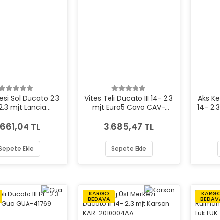
esi Sol Ducato 2.3
Vites Teli Ducato III 14- 2.3
Aks Ke
2.3 mjt Lancia
mjt Euro5 Cavo CAV-
14- 2.
822498480
1114605
.661,04 TL
3.685,47 TL
Sepete Ekle
Sepete Ekle
KARGO
KARG
BEDAVA
BEDAV