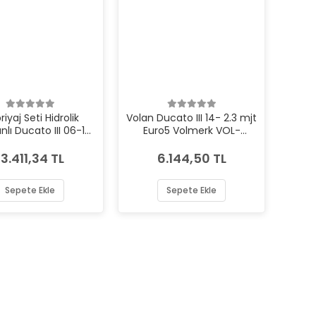
iyaj Seti Hidrolik
Volan Ducato III 14- 2.3 mjt
lı Ducato III 06-13
Euro5 Volmerk VOL-
5 Valeo VAL-834177
VMFI814
13.411,34 TL
6.144,50 TL
Sepete Ekle
Sepete Ekle