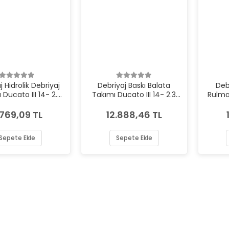
j Hidrolik Debriyaj
Debriyaj Baskı Balata
Debr
Ducato III 14- 2.3
Takımı Ducato III 14- 2.3
Rulman
aleo VAL-804597
mjt Euro 5 Valeo VAL-
Euro 
826411
.769,09 TL
12.888,46 TL
Sepete Ekle
Sepete Ekle