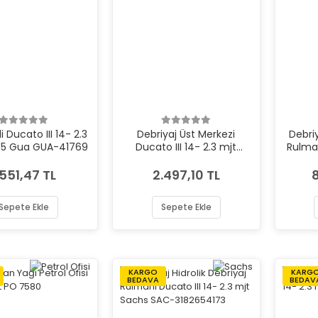
i Ducato III 14- 2.3
Debriyaj Üst Merkezi
Debriy
o5 Gua GUA-41769
Ducato III 14- 2.3 mjt
Rulman
Karsan KAR-2010004AA
mjt 
.551,47 TL
2.497,10 TL
Sepete Ekle
Sepete Ekle
KARGO
KARG
BEDAVA
BEDAV