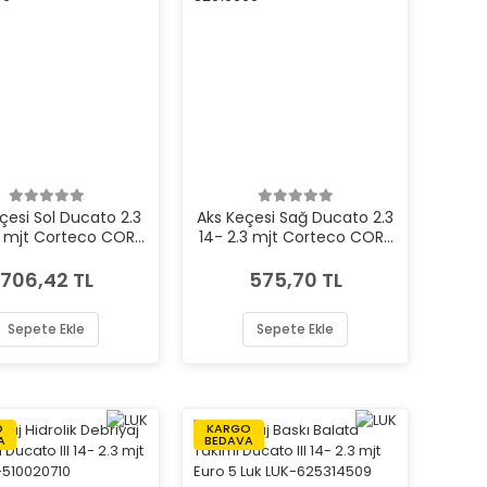
çesi Sol Ducato 2.3
Aks Keçesi Sağ Ducato 2.3
3 mjt Corteco COR-
14- 2.3 mjt Corteco COR-
82019089
82019090
706,42 TL
575,70 TL
Sepete Ekle
Sepete Ekle
O
KARGO
A
BEDAVA