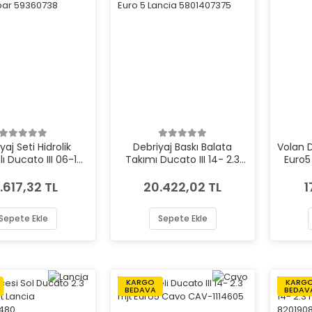
yaj Seti Hidrolik
Debriyaj Baskı Balata
Volan D
ı Ducato III 06-13
Takımı Ducato III 14- 2.3
Euro5
5 Opar 59360738
mjt Euro 5 Lancia
5801407375
3.617,32 TL
20.422,02 TL
1
Sepete Ekle
Sepete Ekle
KARGO
KARG
BEDAVA
BEDAV