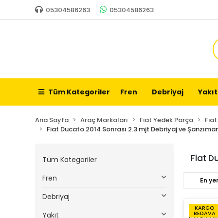
05304586263
05304586263
Tüm Kategoriler
Fren
Debriyaj
Yakıt
Ana Sayfa
Araç Markaları
Fiat Yedek Parça
Fia
Fiat Ducato 2014 Sonrası 2.3 mjt Debriyaj ve Şanzıma
Fiat D
Tüm Kategoriler
Fren
En yen
Debriyaj
KARGO
BEDAVA
Yakıt