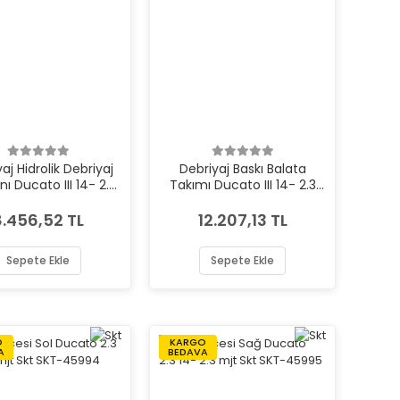
aj Hidrolik Debriyaj
Debriyaj Baskı Balata
ı Ducato III 14- 2.3
Takımı Ducato III 14- 2.3
Luk LUK-510020710
mjt Euro 5 Luk LUK-
625314509
8.456,52 TL
12.207,13 TL
Sepete Ekle
Sepete Ekle
O
KARGO
A
BEDAVA