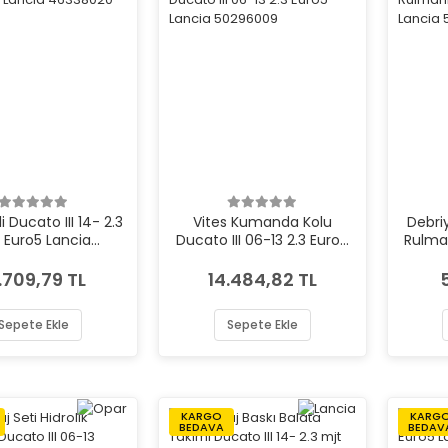
i Ducato III 14- 2.3
Vites Kumanda Kolu
Debriy
 Euro5 Lancia
Ducato III 06-13 2.3 Euro5
Rulman
46338020
Lancia 50296009
mjt
.709,79 TL
14.484,82 TL
Sepete Ekle
Sepete Ekle
KARGO
KARG
BEDAVA
BEDAV