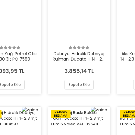
 Yağı Petrol Ofisi
Debriyaj Hidrolik Debriyaj
Aks Ke
0 3lt PO 7580
Rulmanı Ducato III 14- 2.3
14- 2.
mjt Sachs SAC-
3182654173
.093,95 TL
3.855,14 TL
Sepete Ekle
Sepete Ekle
KARGO
KARG
BEDAVA
BEDAV