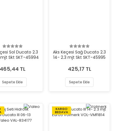
çesi Sol Ducato 2.3
Aks Keçesi Sağ Ducato 2.3
3 mjt Skt SKT-45994
14- 2.3 mjt Skt SKT-45995
465,44 TL
425,17 TL
Sepete Ekle
Sepete Ekle
O
KARGO
A
BEDAVA