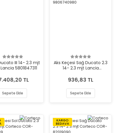
ucato III 14- 2.3 mjt
Aks Keçesi Sağ Ducato 2.3
 Lancia 5801847311
14- 2.3 mjt Lancia
9806740980
7.408,20 TL
936,83 TL
Sepete Ekle
Sepete Ekle
O
KARGO
A
BEDAVA