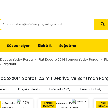
Süspansiyon
Elektrik
Soğutma
t Ducato Yedek Parça
Fiat Ducato 2014 Sonrası Yedek Parça
Fi
n Parçaları
ucato 2014 Sonrası 2.3 mjt Debriyaj ve Şanzıman Parç
iler
En çok satanlar
Ürün adı (A-Z)
Ürün adı (Z-A)
KARGO
KARG
BEDAVA
BEDAV