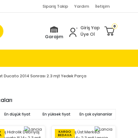
Sipariş Takip
Yardım
İletişim
0
Giriş Yap
Üye Ol
Garajım
at Ducato 2014 Sonrası 2.3 mjt Yedek Parça
aları
En düşük fiyat
En yüksek fiyat
En çok oylananlar
O
KARGO
A
BEDAVA