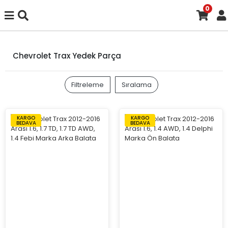
0
Chevrolet Trax Yedek Parça
Filtreleme
Sıralama
KARGO
KARGO
BEDAVA
BEDAVA