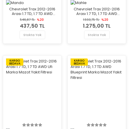
Chevrolet Trax 2012-2016
Chevrolet Trax 2012-2016
Arası 1.7 TD, 1.7 TD AWD
Arası 1.7 TD, 1.7 TD AWD
Mando Marka Mazot Yakıt
Mahle Marka Yakıt Filtresi
546,87 TL
%20
1.593,75 TL
%20
Filtresi
437,50 TL
1.275,00 TL
Stokta Yok
Stokta Yok
KARGO
KARGO
BEDAVA
BEDAVA