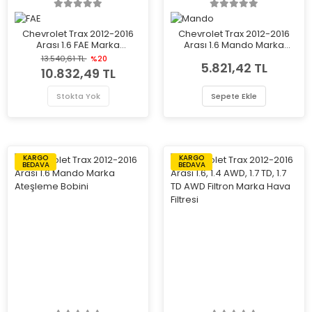
Chevrolet Trax 2012-2016
Chevrolet Trax 2012-2016
Arası 1.6 FAE Marka
Arası 1.6 Mando Marka
Ateşleme Bobini
Ateşleme Bobini
13.540,61 TL
%20
5.821,42 TL
10.832,49 TL
Stokta Yok
Sepete Ekle
KARGO
KARGO
BEDAVA
BEDAVA