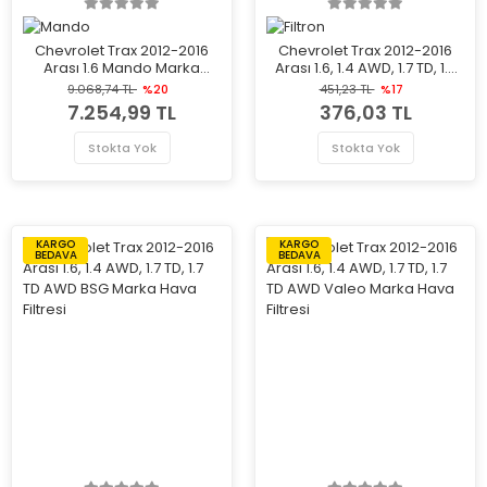
Chevrolet Trax 2012-2016
Chevrolet Trax 2012-2016
Arası 1.6 Mando Marka
Arası 1.6, 1.4 AWD, 1.7 TD, 1.7
Ateşleme Bobini
TD AWD Filtron Marka Hava
9.068,74 TL
%20
451,23 TL
%17
Filtresi
7.254,99 TL
376,03 TL
Stokta Yok
Stokta Yok
KARGO
KARGO
BEDAVA
BEDAVA