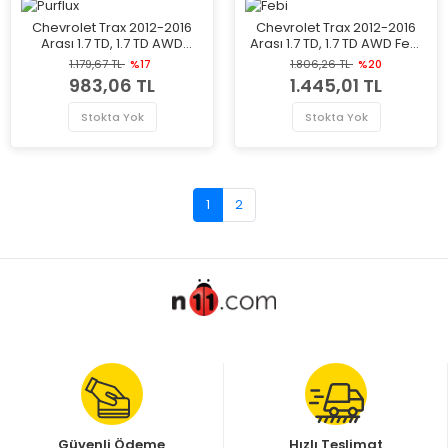
Chevrolet Trax 2012-2016
Chevrolet Trax 2012-2016
Arası 1.7 TD, 1.7 TD AWD
Arası 1.7 TD, 1.7 TD AWD Febi
Purflux Marka Mazot Yakıt
Marka Yakıt Filtresi
1.179,67 TL
%17
1.806,26 TL
%20
Filtresi
983,06 TL
1.445,01 TL
Stokta Yok
Stokta Yok
1
2
Güvenli Ödeme
Hızlı Teslimat