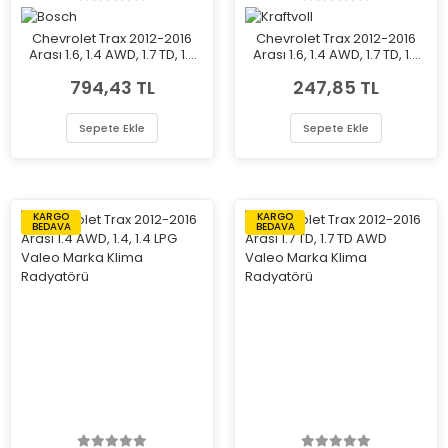
Chevrolet Trax 2012-2016
Chevrolet Trax 2012-2016
Arası 1.6, 1.4 AWD, 1.7 TD, 1.7
Arası 1.6, 1.4 AWD, 1.7 TD, 1.7
TD AWD Bosch Marka Hava
TD AWD Kraftvoll Marka
794,43 TL
247,85 TL
Filtresi
Hava Filtresi
Sepete Ekle
Sepete Ekle
KARGO
KARGO
BEDAVA
BEDAVA