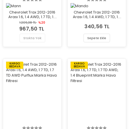
Chevrolet Trax 2012-2016
Chevrolet Trax 2012-2016
Arası 1.6, 1.4 AWD, 1.7 TD, 1.7
Arası 1.6, 1.4 AWD, 1.7 TD, 1.7
TD AWD Mann Marka Hava
TD AWD Mando Marka Hava
1.209,38 TL
%20
340,56 TL
Filtresi
Filtresi
967,50 TL
Stokta Yok
Sepete Ekle
KARGO
KARGO
BEDAVA
BEDAVA