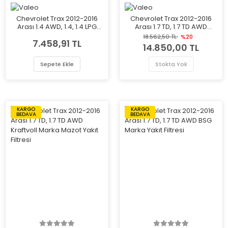
Chevrolet Trax 2012-2016
Chevrolet Trax 2012-2016
Arası 1.4 AWD, 1.4, 1.4 LPG
Arası 1.7 TD, 1.7 TD AWD
Valeo Marka Klima
Valeo Marka Klima
18.562,50 TL
%20
7.458,91 TL
Radyatörü
Radyatörü
14.850,00 TL
Sepete Ekle
Stokta Yok
KARGO
KARGO
BEDAVA
BEDAVA