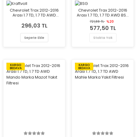
Chevrolet Trax 2012-2016
Chevrolet Trax 2012-2016
Arası 1.7 TD, 1.7 TD AWD
Arası 1.7 TD, 1.7 TD AWD BSG
Kraftvoll Marka Mazot Yakıt
Marka Yakıt Filtresi
721,88 TL
%20
296,03 TL
Filtresi
577,50 TL
Sepete Ekle
Stokta Yok
KARGO
KARGO
BEDAVA
BEDAVA