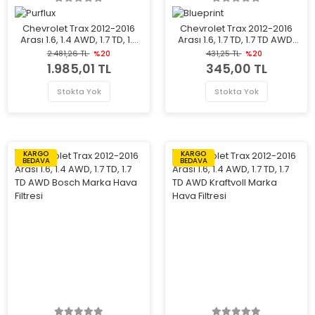
Chevrolet Trax 2012-2016
Chevrolet Trax 2012-2016
Arası 1.6, 1.4 AWD, 1.7 TD, 1.7
Arası 1.6, 1.7 TD, 1.7 TD AWD,
TD AWD Purflux Marka Hava
1.4 Blueprint Marka Hava
2.481,26 TL
%20
431,25 TL
%20
Filtresi
Filtresi
1.985,01 TL
345,00 TL
Stokta Yok
Stokta Yok
KARGO
KARGO
BEDAVA
BEDAVA