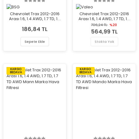
Chevrolet Trax 2012-2016
Chevrolet Trax 2012-2016
Arası 1.6, 1.4 AWD, 1.7 TD, 1.7
Arası 1.6, 1.4 AWD, 1.7 TD, 1.7
TD AWD BSG Marka Hava
TD AWD Valeo Marka Hava
706,24 TL
%20
186,84 TL
Filtresi
Filtresi
564,99 TL
Sepete Ekle
Stokta Yok
KARGO
KARGO
BEDAVA
BEDAVA