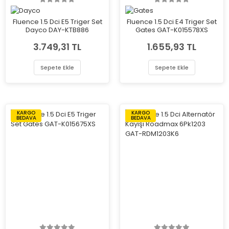
Fluence 1.5 Dci E5 Triger Set
Fluence 1.5 Dci E4 Triger Set
Dayco DAY-KTB886
Gates GAT-K015578XS
3.749,31 TL
1.655,93 TL
Sepete Ekle
Sepete Ekle
KARGO
KARGO
BEDAVA
BEDAVA