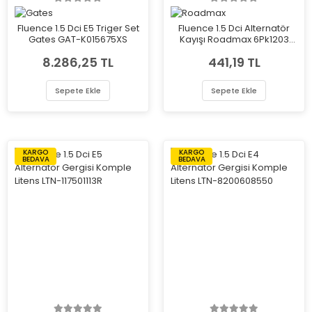
Fluence 1.5 Dci E5 Triger Set
Fluence 1.5 Dci Alternatör
Gates GAT-K015675XS
Kayışı Roadmax 6Pk1203
GAT-RDM1203K6
8.286,25 TL
441,19 TL
Sepete Ekle
Sepete Ekle
KARGO
KARGO
BEDAVA
BEDAVA