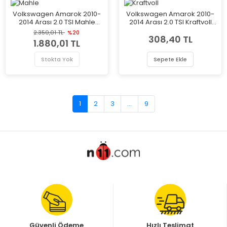
Volkswagen Amarok 2010-
Volkswagen Amarok 2010-
2014 Arası 2.0 TSI Mahle
2014 Arası 2.0 TSI Kraftvoll
Marka Karbonlu Polen
Marka Karbonlu Polen
2.350,01 TL
%20
308,40 TL
Filtresi
Filtresi
1.880,01 TL
Stokta Yok
Sepete Ekle
1
2
3
...
9
Güvenli Ödeme
Hızlı Teslimat