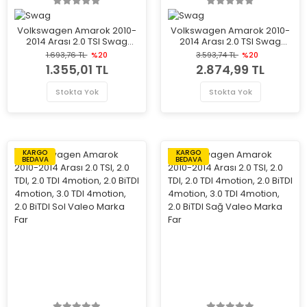
Volkswagen Amarok 2010-
Volkswagen Amarok 2010-
2014 Arası 2.0 TSI Swag
2014 Arası 2.0 TSI Swag
Marka Vantilatör Kayış
Marka Vantilatör Kayış
1.693,76 TL
%20
3.593,74 TL
%20
Gergi Rulmanı
Gergi Rulmanı
1.355,01 TL
2.874,99 TL
Stokta Yok
Stokta Yok
KARGO
KARGO
BEDAVA
BEDAVA