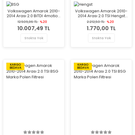
Volkswagen Amarok 2010-
Volkswagen Amarok 2010-
2014 Arası 2.0 BiTDI 4motion,
2014 Arası 2.0 TSI Hengst
2.0 TDI, 2.0 TDI 4motion, 2.0
Marka Polen Filtresi
12.509,36 TL
%20
2.212,50 TL
%20
BiTDI BSG Marka Motor Yağ
10.007,49 TL
1.770,00 TL
Karteri
Stokta Yok
Stokta Yok
KARGO
KARGO
BEDAVA
BEDAVA