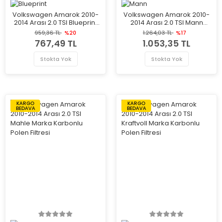
Volkswagen Amarok 2010-
Volkswagen Amarok 2010-
2014 Arası 2.0 TSI Blueprint
2014 Arası 2.0 TSI Mann
Marka Polen Filtresi
Marka Polen Filtresi
959,36 TL
%20
1.264,03 TL
%17
767,49 TL
1.053,35 TL
Stokta Yok
Stokta Yok
KARGO
KARGO
BEDAVA
BEDAVA