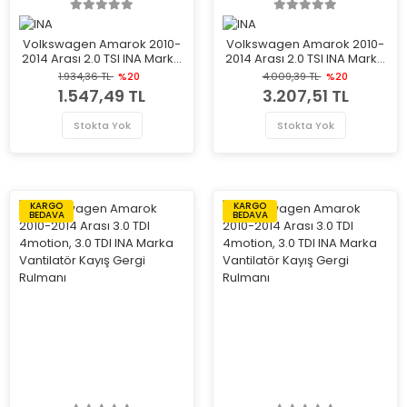
Volkswagen Amarok 2010-
Volkswagen Amarok 2010-
2014 Arası 2.0 TSI INA Marka
2014 Arası 2.0 TSI INA Marka
Vantilatör Kayış Gergi
Vantilatör Kayış Gergi
1.934,36 TL
%20
4.009,39 TL
%20
Rulmanı
Rulmanı
1.547,49 TL
3.207,51 TL
Stokta Yok
Stokta Yok
KARGO
KARGO
BEDAVA
BEDAVA