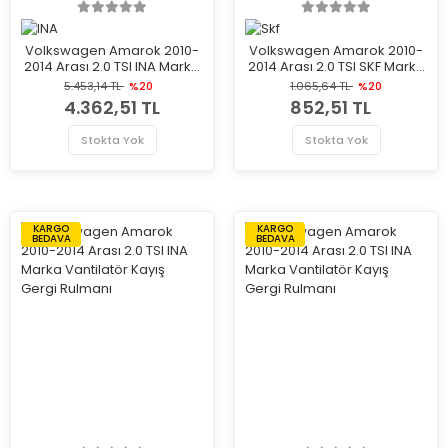
Volkswagen Amarok 2010-
Volkswagen Amarok 2010-
2014 Arası 2.0 TSI INA Marka
2014 Arası 2.0 TSI SKF Marka
Vantilatör Kayış Gergi
Vantilatör Kayış Gergi
5.453,14 TL
%20
1.065,64 TL
%20
Rulmanı
Rulmanı
4.362,51 TL
852,51 TL
Stokta Yok
Stokta Yok
KARGO
KARGO
BEDAVA
BEDAVA