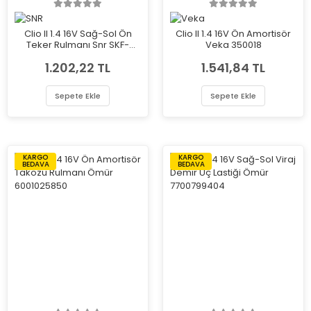
Clio II 1.4 16V Sağ-Sol Ön
Clio II 1.4 16V Ön Amortisör
Teker Rulmanı Snr SKF-
Veka 350018
VKBC20004
1.202,22 TL
1.541,84 TL
Sepete Ekle
Sepete Ekle
KARGO
KARGO
BEDAVA
BEDAVA