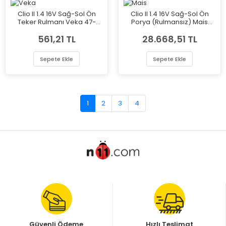
Clio II 1.4 16V Sağ-Sol Ön
Clio II 1.4 16V Sağ-Sol Ön
Teker Rulmanı Veka 47-
Porya (Rulmansız) Mais
1804
402022048R
561,21 TL
28.668,51 TL
Sepete Ekle
Sepete Ekle
1
2
3
4
Güvenli Ödeme
Hızlı Teslimat