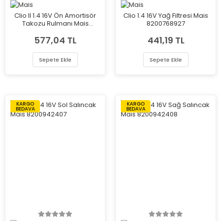
Clio II 1.4 16V Ön Amortisör
Clio 1.4 16V Yağ Filtresi Mais
Takozu Rulmanı Mais
8200768927
8200651172
577,04 TL
441,19 TL
Sepete Ekle
Sepete Ekle
KARGO
KARGO
BEDAVA
BEDAVA