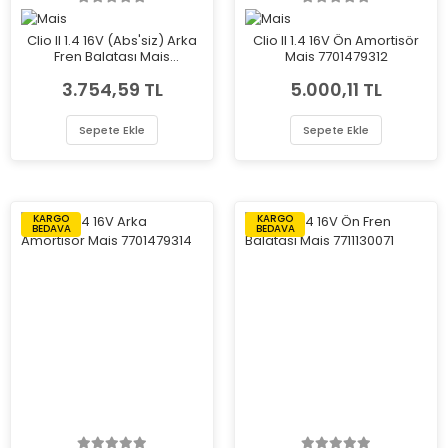
Clio II 1.4 16V (Abs'siz) Arka
Clio II 1.4 16V Ön Amortisör
Fren Balatası Mais
Mais 7701479312
7701205758
3.754,59 TL
5.000,11 TL
Sepete Ekle
Sepete Ekle
KARGO
KARGO
BEDAVA
BEDAVA