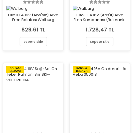
Clio II 1.4 16V (Abs'siz) Arka
Clio II 1.4 16V (Abs'li) Arka
Fren Balatası Walburg
Fren Kampanası (Rulmanlı)
WBS1100
Walburg (Adet) WDR1004
829,61 TL
1.728,47 TL
Sepete Ekle
Sepete Ekle
KARGO
KARGO
BEDAVA
BEDAVA