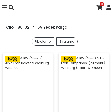
0
Clio II 98-02 1.4 16V Yedek Parça
Filtreleme
Sıralama
KARGO
KARGO
BEDAVA
BEDAVA