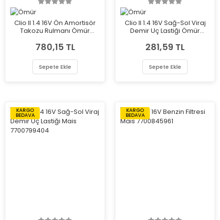
Clio II 1.4 16V Ön Amortisör
Clio II 1.4 16V Sağ-Sol Viraj
Takozu Rulmanı Ömür
Demir Uç Lastiği Ömür
6001025850
7700799404
780,15 TL
281,59 TL
Sepete Ekle
Sepete Ekle
KARGO
KARGO
BEDAVA
BEDAVA