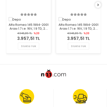
Alfa Romeo 145 1994-2001
Alfa Romeo 145 1994-2001
Arası 1.7 i.e. 16V, 1.9 TD, 2.0
Arası 1.7 i.e. 16V, 1.9 TD, 2.0
16V T.S., 1.6 i.e., 1.4 i.e. Sol
16V T.S., 1.6 i.e., 1.4 i.e. Sağ
4.946,89 TL
%20
4.946,89 TL
%20
Depo Marka Far
Depo Marka Far
3.957,51 TL
3.957,51 TL
Stokta Yok
Stokta Yok