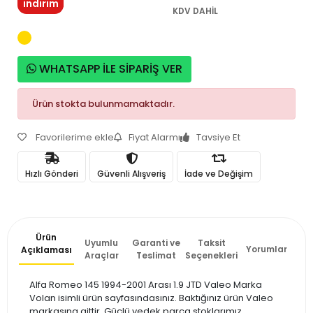
indirim
KDV DAHİL
WHATSAPP İLE SİPARİŞ VER
Ürün stokta bulunmamaktadır.
Favorilerime ekle
Fiyat Alarmı
Tavsiye Et
Hızlı Gönderi
Güvenli Alışveriş
İade ve Değişim
Ürün
Uyumlu
Garanti ve
Taksit
Yorumlar
Açıklaması
Araçlar
Teslimat
Seçenekleri
Alfa Romeo 145 1994-2001 Arası 1.9 JTD Valeo Marka
Volan isimli ürün sayfasındasınız. Baktığınız ürün Valeo
markasına aittir. Güçlü yedek parça stoklarımız