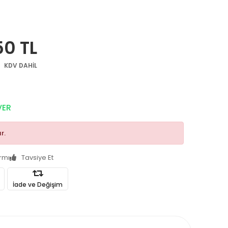
50 TL
KDV DAHİL
VER
r.
armı
Tavsiye Et
İade ve Değişim