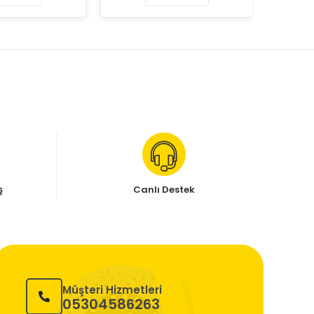
ş
Canlı Destek
Müşteri Hizmetleri
05304586263