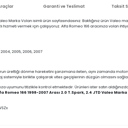
raçlar
Garanti ve Teslimat
Taksit 
aleo Marka Volan isimli ürün sayfasındasınız. Baktığınız ürün Valeo ma
ızlı hizmeti vermek için çalışıyoruz. Alfa Romeo 166 aracınıza volan iht
3, 2004, 2005, 2006, 2007
run ürettiği dönme hareketini şanzımana ileten, aynı zamanda motoru
j sistemiyle birlikte çalışarak vites geçişlerinin düzgün olmasını sağl
ıza uyumunu titizlikle kontrol etmektedir. Ürünleri ister satın aldığını
fa Romeo 166 1998-2007 Arası 2.0 T.Spark, 2.4 JTD Valeo Marka
WSZx