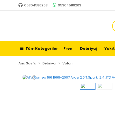
05304586263
05304586263
Tüm Kategoriler
Fren
Debriyaj
Yakıt
Ana Sayfa
Debriyaj
Volan