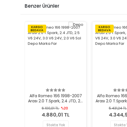
Benzer Ürünler
KARGO
KARGO
BEDAVA
BEDAVA
Alfa Romeo 166 1998-2007
Alfa Romeo 16
Arası 2.0 T.Spark, 2.4 JTD, 2.5
Arası 2.0 T.Spark
V6 24V, 3.0 V6 24V, 2.0 V6
V6 24V, 3.0 V6 
6.100,01 TL
%20
5.431,24 T
Sol Depo Marka Far
Sağ Depo M
4.880,01 TL
4.344,9
Stokta Yok
Stokta 