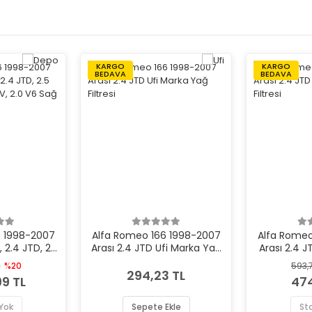
KARGO
KARGO
BEDAVA
BEDAVA
6 1998-2007
Alfa Romeo 166 1998-2007
Alfa Romeo
, 2.4 JTD, 2.5
Arası 2.4 JTD Ufi Marka Yağ
Arası 2.4 J
24V, 2.0 V6
Filtresi
Yağ
L
%20
593,
arka Far
294,23 TL
9 TL
474
Yok
Sepete Ekle
St