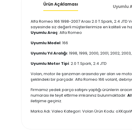
Ürün Açıklaması
Uyumlu A
Alfa Romeo 166 1998-2007 Arası 2.0 T.Spark, 2.4 JTD V
sayesinde siz değerli müşterilerimize en kaliteli ve h
Uyumlu Araç
: Alfa Romeo
Uyumlu Model
: 166
Uyumlu Yıl Aralığı
: 1998, 1999, 2000, 2001, 2002, 200
Uyumlu Motor Tipi
: 2.0 T.Spark, 2.4 JTD
Volan, motor ile şanzıman arasında yer alan ve moto
şeklindeki bir parçadır. Alfa Romeo 166 volant, debriya
Firmamız yedek parça satışını yaptığı ürünlerin aracın
numarası ile teyit ettirme imkanınız bulunmaktadır.
Al
iletişime geçiniz.
Marka Adı: Valeo Kategori: Volan Ürün Kodu: oXKqsx