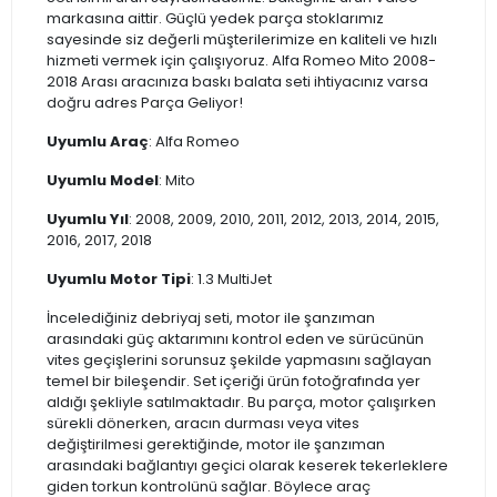
markasına aittir. Güçlü yedek parça stoklarımız
sayesinde siz değerli müşterilerimize en kaliteli ve hızlı
hizmeti vermek için çalışıyoruz. Alfa Romeo Mito 2008-
2018 Arası aracınıza baskı balata seti ihtiyacınız varsa
doğru adres Parça Geliyor!
Uyumlu Araç
: Alfa Romeo
Uyumlu Model
: Mito
Uyumlu Yıl
: 2008, 2009, 2010, 2011, 2012, 2013, 2014, 2015,
2016, 2017, 2018
Uyumlu Motor Tipi
: 1.3 MultiJet
İncelediğiniz debriyaj seti, motor ile şanzıman
arasındaki güç aktarımını kontrol eden ve sürücünün
vites geçişlerini sorunsuz şekilde yapmasını sağlayan
temel bir bileşendir. Set içeriği ürün fotoğrafında yer
aldığı şekliyle satılmaktadır. Bu parça, motor çalışırken
sürekli dönerken, aracın durması veya vites
değiştirilmesi gerektiğinde, motor ile şanzıman
arasındaki bağlantıyı geçici olarak keserek tekerleklere
giden torkun kontrolünü sağlar. Böylece araç