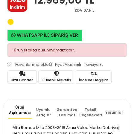
indirim
KDV DAHİL
WHATSAPP İLE SİPARİŞ VER
Ürün stokta bulunmamaktadır.
Favorilerime ekle
Fiyat Alarmı
Tavsiye Et
Hızlı Gönderi
Güvenli Alışveriş
İade ve Değişim
Ürün
Uyumlu
Garanti ve
Taksit
Yorumlar
Açıklaması
Araçlar
Teslimat
Seçenekleri
Alfa Romeo Mito 2008-2018 Arası Valeo Marka Debriyaj
Seti isimli ürün sayfasındasınız. Baktığınız ürün Valeo