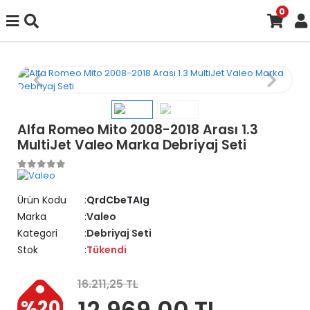
0
Alfa Romeo Mito 2008-2018 Arası 1.3
MultiJet Valeo Marka Debriyaj Seti
Ürün Kodu
QrdCbeTAIg
Marka
Valeo
Kategori
Debriyaj Seti
Stok
Tükendi
16.211,25 TL
12.969,00 TL
%20