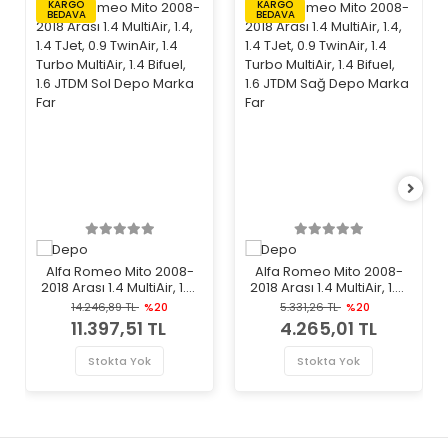
KARGO
KARGO
BEDAVA
BEDAVA
Alfa Romeo Mito 2008-
Alfa Romeo Mito 2008-
2018 Arası 1.4 MultiAir, 1.4,
2018 Arası 1.4 MultiAir, 1.4,
1.4 TJet, 0.9 TwinAir, 1.4
1.4 TJet, 0.9 TwinAir, 1.4
14.246,89 TL
%20
5.331,26 TL
%20
Turbo MultiAir, 1.4 Bifuel,
Turbo MultiAir, 1.4 Bifuel,
11.397,51 TL
4.265,01 TL
1.6 JTDM Sol Depo Marka
1.6 JTDM Sağ Depo Marka
Far
Far
Stokta Yok
Stokta Yok