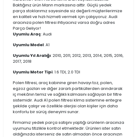
Baktığınız ürün Mann markasına aittir. Güçlü yedek
parça stoklarımız sayesinde siz değerli müşterilerimize
en kaliteli ve hızlı hizmeti vermek için çalışıyoruz. Audi
aracınıza polen filtresi ihtiyacınız varsa doğru adres
Parça Geliyor!
Uyumlu Araç
: Audi
Uyumlu Model
: A1
Uyumlu Yıl Aralığı
: 2010, 2011, 2012, 2013, 2014, 2015, 2016,
2017, 2018
Uyumlu Motor Tipi
: 1.6 TDI, 2.0 TDI
Polen filtresi, araç kabinine giren havayı toz, polen,
egzoz gazları ve diğer zararlı partiküllerden arındırarak
iç mekânın temiz ve sağlıklı kalmasını sağlayan bir filtre
sistemidir. Audi A1 polen filtresi klima sistemine entegre
şekilde çalışır ve özellikle alerjisi olan kişiler için daha
konforlu bir sürüş deneyimi sunar.
Firmamız yedek parça satışını yaptığı ürünlerin aracınıza
uyumunu titizlikle kontrol etmektedir. Ürünleri ister satın
aldığınızda isterseniz de satın almadan önce aracınızın