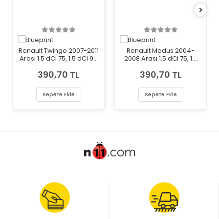
Renault Twingo 2007-2011
Renault Modus 2004-
Arası 1.5 dCi 75, 1.5 dCi 90
2008 Arası 1.5 dCi 75, 1.5
Blueprint Marka Polen
dCi 90 Blueprint Marka
390,70 TL
390,70 TL
Filtresi
Polen Filtresi
Sepete Ekle
Sepete Ekle