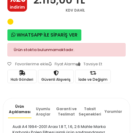
indirim
KDV DAHİL
WHATSAPP İLE SİPARİŞ VER
Ürün stokta bulunmamaktadır.
Favorilerime ekle
Fiyat Alarmı
Tavsiye Et
Hızlı Gönderi
Güvenli Alışveriş
İade ve Değişim
Ürün
Uyumlu
Garanti ve
Taksit
Yorumlar
Açıklaması
Araçlar
Teslimat
Seçenekleri
Audi A4 1994-2001 Arası 1.8 T, 1.6, 2.6 Mahle Marka
Karbonlu Polen Filtresi isimli ürün sayfasındasınız.