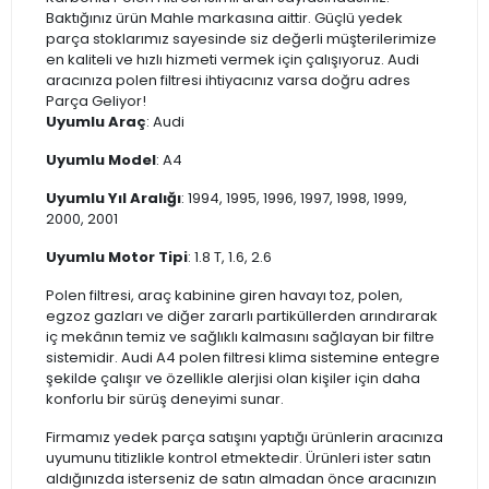
Baktığınız ürün Mahle markasına aittir. Güçlü yedek
parça stoklarımız sayesinde siz değerli müşterilerimize
en kaliteli ve hızlı hizmeti vermek için çalışıyoruz. Audi
aracınıza polen filtresi ihtiyacınız varsa doğru adres
Parça Geliyor!
Uyumlu Araç
: Audi
Uyumlu Model
: A4
Uyumlu Yıl Aralığı
: 1994, 1995, 1996, 1997, 1998, 1999,
2000, 2001
Uyumlu Motor Tipi
: 1.8 T, 1.6, 2.6
Polen filtresi, araç kabinine giren havayı toz, polen,
egzoz gazları ve diğer zararlı partiküllerden arındırarak
iç mekânın temiz ve sağlıklı kalmasını sağlayan bir filtre
sistemidir. Audi A4 polen filtresi klima sistemine entegre
şekilde çalışır ve özellikle alerjisi olan kişiler için daha
konforlu bir sürüş deneyimi sunar.
Firmamız yedek parça satışını yaptığı ürünlerin aracınıza
uyumunu titizlikle kontrol etmektedir. Ürünleri ister satın
aldığınızda isterseniz de satın almadan önce aracınızın