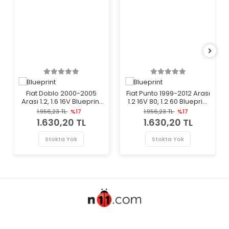
Fiat Doblo 2000-2005
Fiat Punto 1999-2012 Arası
Arası 1.2, 1.6 16V Blueprint
1.2 16V 80, 1.2 60 Blueprint
Marka Debriyaj Alt
Marka Debriyaj Alt
1.956,23 TL
%17
1.956,23 TL
%17
Merkezi
Merkezi
1.630,20 TL
1.630,20 TL
Stokta Yok
Stokta Yok