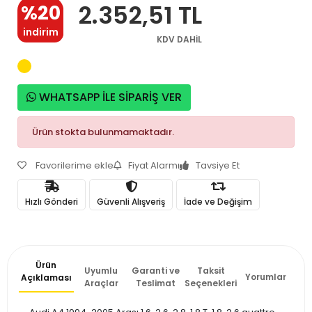
2.352,51 TL
%20
indirim
KDV DAHİL
WHATSAPP İLE SİPARİŞ VER
Ürün stokta bulunmamaktadır.
Favorilerime ekle
Fiyat Alarmı
Tavsiye Et
Hızlı Gönderi
Güvenli Alışveriş
İade ve Değişim
Ürün
Uyumlu
Garanti ve
Taksit
Yorumlar
Açıklaması
Araçlar
Teslimat
Seçenekleri