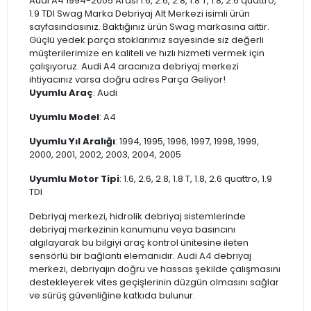
Audi A4 1994-2005 Arası 1.6, 2.6, 2.8, 1.8 T, 1.8, 2.6 quattro,
1.9 TDI Swag Marka Debriyaj Alt Merkezi isimli ürün
sayfasındasınız. Baktığınız ürün Swag markasına aittir.
Güçlü yedek parça stoklarımız sayesinde siz değerli
müşterilerimize en kaliteli ve hızlı hizmeti vermek için
çalışıyoruz. Audi A4 aracınıza debriyaj merkezi
ihtiyacınız varsa doğru adres Parça Geliyor!
Uyumlu Araç
: Audi
Uyumlu Model
: A4
Uyumlu Yıl Aralığı
: 1994, 1995, 1996, 1997, 1998, 1999,
2000, 2001, 2002, 2003, 2004, 2005
Uyumlu Motor Tipi
: 1.6, 2.6, 2.8, 1.8 T, 1.8, 2.6 quattro, 1.9
TDI
Debriyaj merkezi, hidrolik debriyaj sistemlerinde
debriyaj merkezinin konumunu veya basıncını
algılayarak bu bilgiyi araç kontrol ünitesine ileten
sensörlü bir bağlantı elemanıdır. Audi A4 debriyaj
merkezi, debriyajın doğru ve hassas şekilde çalışmasını
destekleyerek vites geçişlerinin düzgün olmasını sağlar
ve sürüş güvenliğine katkıda bulunur.