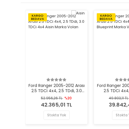
KARGO
KARGO
BEDAVA
BEDAVA
Ford Ranger 2005-2012 Arası
Ford Ranger 200
2.5 TDCi 4x4, 2.5 TDdi, 3.0
2.5 TDCi 4x4,
TDCi 4x4 Aisin Marka Volan
Blueprint Ma
52.956,26 TL
%20
49.803,11 TL
42.365,01 TL
39.842,
Stokta Yok
Stokta 