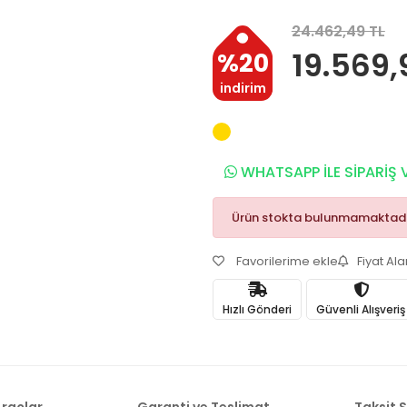
24.462,49 TL
19.569,
%20
indirim
WHATSAPP İLE SİPARİŞ 
Ürün stokta bulunmamaktadı
Favorilerime ekle
Fiyat Al
Hızlı Gönderi
Güvenli Alışveriş
raçlar
Garanti ve Teslimat
Taksit 