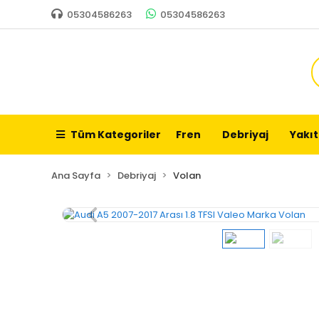
05304586263
05304586263
Tüm Kategoriler
Fren
Debriyaj
Yakıt
Ana Sayfa
Debriyaj
Volan