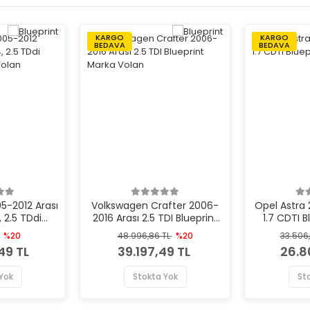
KARGO
KARGO
BEDAVA
BEDAVA
5-2012 Arası
Volkswagen Crafter 2006-
Opel Astra 
 2.5 TDdi
2016 Arası 2.5 TDI Blueprint
1.7 CDTI 
rka Volan
Marka Volan
%20
48.996,86 TL
%20
33.506
49 TL
39.197,49 TL
26.8
Yok
Stokta Yok
St