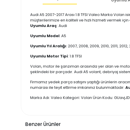
Audi A5 2007-2017 Arası 1.8 TFSI Valeo Marka Volan isi
müşterilerimize en kaliteli ve hızlı hizmeti vermek içi
Uyumlu Araç
: Audi
Uyumlu Model
: A5
Uyumlu Yıl Aralığı
: 2007, 2008, 2009, 2010, 2011, 2012, 
Uyumlu Motor Tipi
: 1.8 TFSI
Volan, motor ile şanzıman arasında yer alan ve moto
şeklindeki bir parçadır. Audi A5 volant, debriyaj siste
Firmamız yedek parça satışını yaptığı ürünlerin aracın
numarası ile teyit ettirme imkanınız bulunmaktadır.
Au
Marka Adı: Valeo Kategori: Volan Ürün Kodu: GUavjJ
Benzer Ürünler