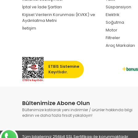
İptal ve İade Şartları
Süspansiyon
Kişisel Verilerin Korunması (KVKK) ve
Elektrik
Aydınlatma Metni
Soğutma
İletişim
Motor
Filtreler
Araç Markaları
ETBİS Sistemine
Kayıtlıdır.
Bültenimize Abone Olun
Bültenimize katılarak yeni indirimler / ürünler hakkında bilgi
edinin ve daha fazla fırsat yakalayın!
Tüm bilgileriniz 256bit SSL Sertifikası ile korunmaktadır.