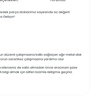
ü yedek parça stoklarımız sayesinde siz değerli
ça Geliyor!
n düzenli çalışmasına katkı sağlayan ağır metal disk
torun sarsıntısız çalışmasına yardımcı olur.
zda isterseniz de satın almadan önce aracınızın şase
 bilgi almak için lütfen bizimle iletişime geçiniz.