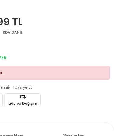
99 TL
KDV DAHİL
VER
r.
armı
Tavsiye Et
İade ve Değişim
Seçenekleri
Yorumlar