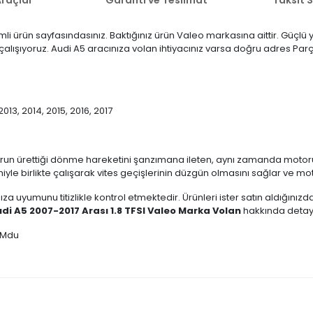
mli ürün sayfasındasınız. Baktığınız ürün Valeo markasına aittir. Güçl
n çalışıyoruz. Audi A5 aracınıza volan ihtiyacınız varsa doğru adres Par
2013, 2014, 2015, 2016, 2017
run ürettiği dönme hareketini şanzımana ileten, aynı zamanda motoru
miyle birlikte çalışarak vites geçişlerinin düzgün olmasını sağlar ve mo
ıza uyumunu titizlikle kontrol etmektedir. Ürünleri ister satın aldığını
di A5 2007-2017 Arası 1.8 TFSI Valeo Marka Volan
hakkında detaylı
DMdu