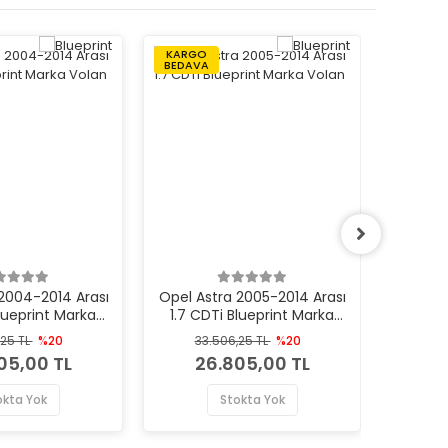
KARGO
KARGO
BEDAVA
BEDAVA
2004-2014 Arası
Opel Astra 2005-2014 Arası
Opel Co
Blueprint Marka
1.7 CDTi Blueprint Marka
1.7 CDT
Volan
Volan
,25 TL
%20
33.506,25 TL
%20
33
05,00 TL
26.805,00 TL
2
okta Yok
Stokta Yok