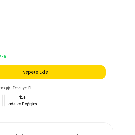
VER
Sepete Ekle
armı
Tavsiye Et
İade ve Değişim