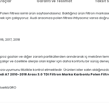
raçlar
Garanti ve Teslimat
Taksit 
Polen Filtresi isimli ürün sayfasındasınız. Baktığınız ürün Filtron marka
mek için çalışıyoruz. Audi aracınıza polen filtresi ihtiyacınız varsa doğ
016, 2017, 2018
gzoz gazları ve diğer zararlı partiküllerden arındırarak iç mekânın temiz
alışır ve özellikle alerjisi olan kişiler için daha konforlu bir sürüş dene
ıza uyumunu titizlikle kontrol etmektedir. Ürünleri ister satın aldığını
di A7 2010-2018 Arası 3.0 TDI Filtron Marka Karbonlu Polen Filtr
 YlAxeMzGRO