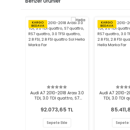
Benzer Ürünler
KARGO
KARGO
BEDAVA
BEDAVA
Audi A7 2010-2018 Arası 3.0
Audi A7 2010-20
TDI, 3.0 TDI quattro, S7
TDI, 3.0 TDI q
quattro, RS7 quattro, 3.0
quattro, RS7 q
TFSI quattro, 2.8 FSI, 2.8 FSI
TFSI quattro, 2.8
92.073,65 TL
85.411,
quattro Sol Hella Marka Far
quattro Sağ Hel
Sepete Ekle
Sepete 