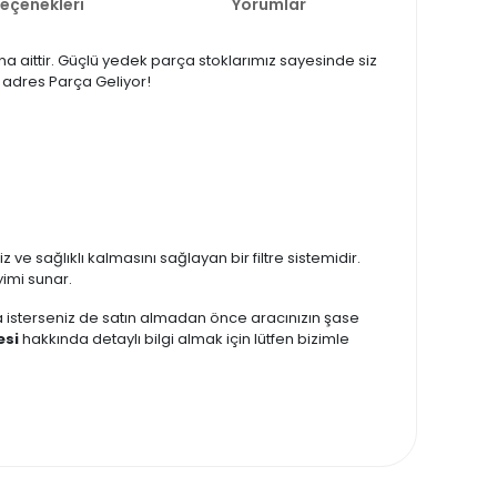
Seçenekleri
Yorumlar
sına aittir. Güçlü yedek parça stoklarımız sayesinde siz
ru adres Parça Geliyor!
 ve sağlıklı kalmasını sağlayan bir filtre sistemidir.
yimi sunar.
zda isterseniz de satın almadan önce aracınızın şase
esi
hakkında detaylı bilgi almak için lütfen bizimle