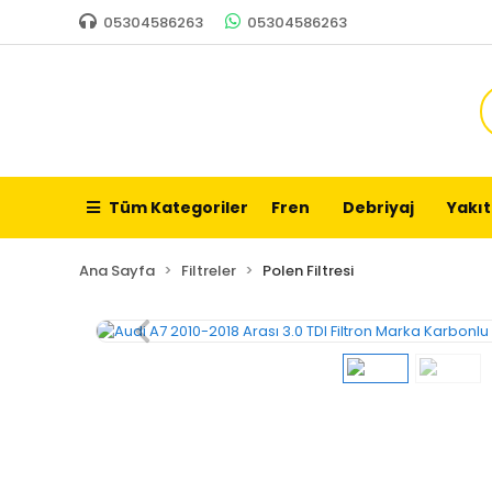
05304586263
05304586263
Tüm Kategoriler
Fren
Debriyaj
Yakıt
Ana Sayfa
Filtreler
Polen Filtresi