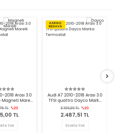
KARGO
KARGO
BEDAVA
BEDAVA
0-2018 Arası 3.0
Audi A7 2010-2018 Arası 3.0
Audi A7
o Magneti Marelli
TFSI quattro Dayco Marka
FSI Ma
 Termostat
Termostat
,75 TL
%20
3.109,39 TL
%20
4
15,00 TL
2.487,51 TL
okta Yok
Stokta Yok