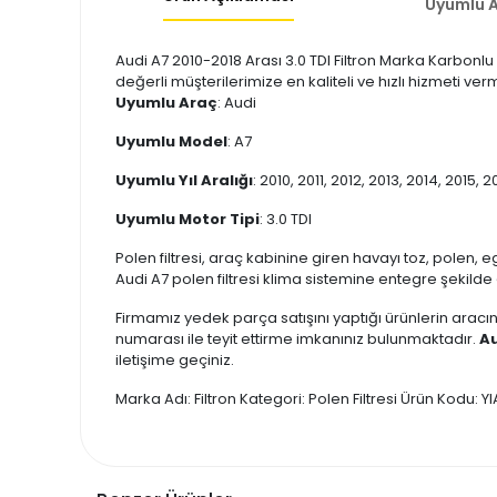
Uyumlu A
Audi A7 2010-2018 Arası 3.0 TDI Filtron Marka Karbonlu 
değerli müşterilerimize en kaliteli ve hızlı hizmeti ver
Uyumlu Araç
: Audi
Uyumlu Model
: A7
Uyumlu Yıl Aralığı
: 2010, 2011, 2012, 2013, 2014, 2015, 2
Uyumlu Motor Tipi
: 3.0 TDI
Polen filtresi, araç kabinine giren havayı toz, polen, e
Audi A7 polen filtresi klima sistemine entegre şekilde ç
Firmamız yedek parça satışını yaptığı ürünlerin aracın
numarası ile teyit ettirme imkanınız bulunmaktadır.
Au
iletişime geçiniz.
Marka Adı: Filtron Kategori: Polen Filtresi Ürün Kodu: