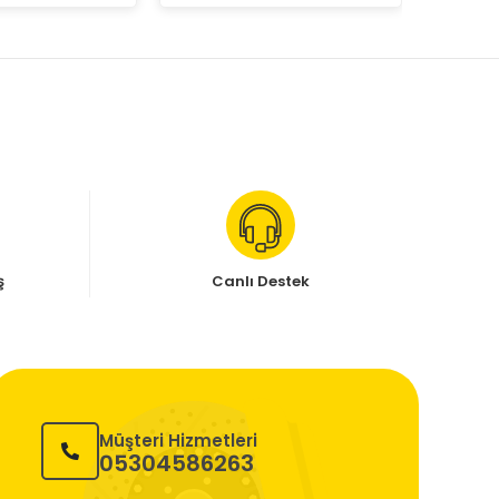
ş
Canlı Destek
Müşteri Hizmetleri
05304586263