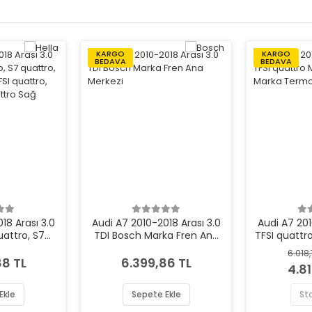
KARGO
KARGO
BEDAVA
BEDAVA
18 Arası 3.0
Audi A7 2010-2018 Arası 3.0
Audi A7 201
uattro, S7
TDI Bosch Marka Fren Ana
TFSI quattr
uattro, 3.0
Merkezi
Marka
6.018
 FSI, 2.8 FSI
88 TL
6.399,86 TL
4.8
la Marka Far
Ekle
Sepete Ekle
St