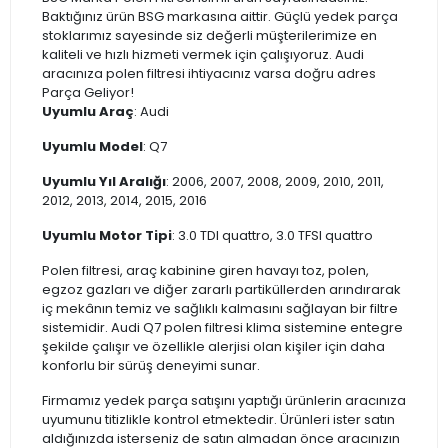
Baktığınız ürün BSG markasına aittir. Güçlü yedek parça
stoklarımız sayesinde siz değerli müşterilerimize en
kaliteli ve hızlı hizmeti vermek için çalışıyoruz. Audi
aracınıza polen filtresi ihtiyacınız varsa doğru adres
Parça Geliyor!
Uyumlu Araç
: Audi
Uyumlu Model
: Q7
Uyumlu Yıl Aralığı
: 2006, 2007, 2008, 2009, 2010, 2011,
2012, 2013, 2014, 2015, 2016
Uyumlu Motor Tipi
: 3.0 TDI quattro, 3.0 TFSI quattro
Polen filtresi, araç kabinine giren havayı toz, polen,
egzoz gazları ve diğer zararlı partiküllerden arındırarak
iç mekânın temiz ve sağlıklı kalmasını sağlayan bir filtre
sistemidir. Audi Q7 polen filtresi klima sistemine entegre
şekilde çalışır ve özellikle alerjisi olan kişiler için daha
konforlu bir sürüş deneyimi sunar.
Firmamız yedek parça satışını yaptığı ürünlerin aracınıza
uyumunu titizlikle kontrol etmektedir. Ürünleri ister satın
aldığınızda isterseniz de satın almadan önce aracınızın