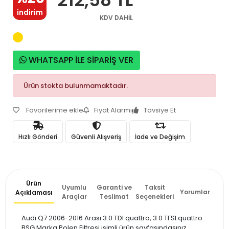
indirim
KDV DAHİL
WHATSAPP İLE SİPARİŞ VER
Ürün stokta bulunmamaktadır.
Favorilerime ekle
Fiyat Alarmı
Tavsiye Et
Hızlı Gönderi
Güvenli Alışveriş
İade ve Değişim
Ürün
Uyumlu
Garanti ve
Taksit
Yorumlar
Açıklaması
Araçlar
Teslimat
Seçenekleri
Audi Q7 2006-2016 Arası 3.0 TDI quattro, 3.0 TFSI quattro
BSG Marka Polen Filtresi isimli ürün sayfasındasınız.