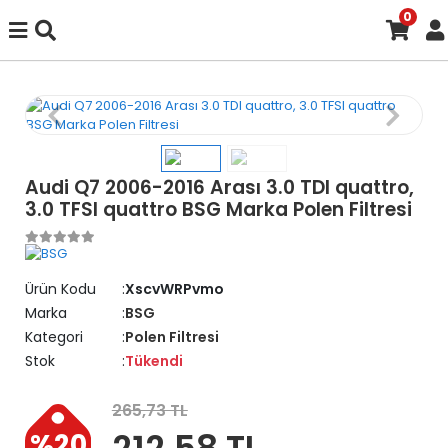
0
Audi Q7 2006-2016 Arası 3.0 TDI quattro,
3.0 TFSI quattro BSG Marka Polen Filtresi
Ürün Kodu
XscvWRPvmo
Marka
BSG
Kategori
Polen Filtresi
Stok
Tükendi
265,73 TL
212,58 TL
%20