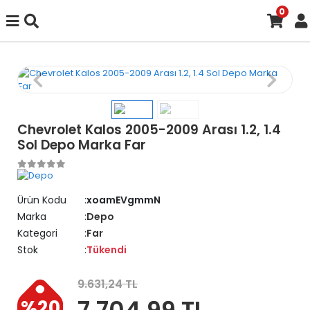
0
Chevrolet Kalos 2005-2009 Arası 1.2, 1.4
Sol Depo Marka Far
Ürün Kodu
xoamEVgmmN
Marka
Depo
Kategori
Far
Stok
Tükendi
9.631,24 TL
7.704,99 TL
%20