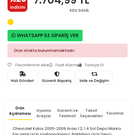
indirim
KDV DAHİL
WHATSAPP İLE SİPARİŞ VER
Ürün stokta bulunmamaktadır.
Favorilerime ekle
Fiyat Alarmı
Tavsiye Et
Hızlı Gönderi
Güvenli Alışveriş
İade ve Değişim
Ürün
Uyumlu
Garanti ve
Taksit
Yorumlar
Açıklaması
Araçlar
Teslimat
Seçenekleri
Chevrolet Kalos 2005-2009 Arası 1.2, 1.4 Sol Depo Marka
Far isimli ürün sayfasındasınız. Baktığınız ürün Depo