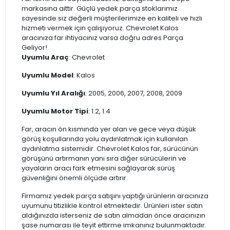
markasına aittir. Güçlü yedek parça stoklarımız
sayesinde siz değerli müşterilerimize en kaliteli ve hızlı
hizmeti vermek için çalışıyoruz. Chevrolet Kalos
aracınıza far ihtiyacınız varsa doğru adres Parça
Geliyor!
Uyumlu Araç
: Chevrolet
Uyumlu Model
: Kalos
Uyumlu Yıl Aralığı
: 2005, 2006, 2007, 2008, 2009
Uyumlu Motor Tipi
: 1.2, 1.4
Far, aracın ön kısmında yer alan ve gece veya düşük
görüş koşullarında yolu aydınlatmak için kullanılan
aydınlatma sistemidir. Chevrolet Kalos far, sürücünün
görüşünü artırmanın yanı sıra diğer sürücülerin ve
yayaların aracı fark etmesini sağlayarak sürüş
güvenliğini önemli ölçüde artırır.
Firmamız yedek parça satışını yaptığı ürünlerin aracınıza
uyumunu titizlikle kontrol etmektedir. Ürünleri ister satın
aldığınızda isterseniz de satın almadan önce aracınızın
şase numarası ile teyit ettirme imkanınız bulunmaktadır.