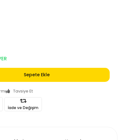
VER
Sepete Ekle
armı
Tavsiye Et
İade ve Değişim