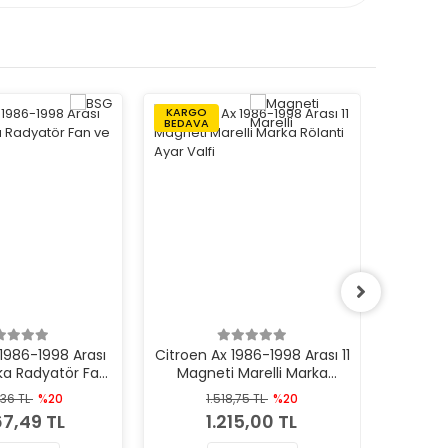
KARGO
KARGO
BEDAVA
BEDAVA
1986-1998 Arası
Citroen Ax 1986-1998 Arası 11
Citroen
ka Radyatör Fan
Magneti Marelli Marka
14 D, 11,
 Motoru
Rölanti Ayar Valfi
Ma
,36 TL
%20
1.518,75 TL
%20
2
67,49 TL
1.215,00 TL