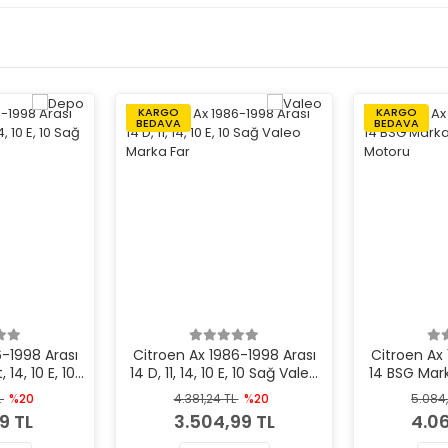
KARGO
KARGO
BEDAVA
BEDAVA
6-1998 Arası
Citroen Ax 1986-1998 Arası
Citroen Ax 
, 14, 10 E, 10
14 D, 11, 14, 10 E, 10 Sağ Valeo
14 BSG Mar
arka Far
Marka Far
ve
L
%20
4.381,24 TL
%20
5.084
9 TL
3.504,99 TL
4.0