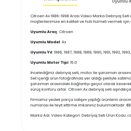
Uyumlu A
Citroen Ax 1986-1998 Arası Valeo Marka Debriyaj Seti i
müşterilerimize en kaliteli ve hızlı hizmeti vermek içi
Uyumlu Araç
: Citroen
Uyumlu Model
: Ax
Uyumlu Yıl
: 1986, 1987, 1988, 1989, 1990, 1991, 1992, 1993
Uyumlu Motor Tipi
: 15 D
İncelediğiniz debriyaj seti, motor ile şanzıman arası
Set içeriği ürün fotoğrafında yer aldığı şekliyle satıl
şanzıman arasındaki bağlantıyı geçici olarak keserek
sürüş konforu artar. Citroen Ax debriyaj seti aşındık
Firmamız yedek parça satışını yaptığı ürünlerin aracın
numarası ile teyit ettirme imkanınız bulunmaktadır.
Ci
Marka Adı: Valeo Kategori: Debriyaj Seti Ürün Kodu: 