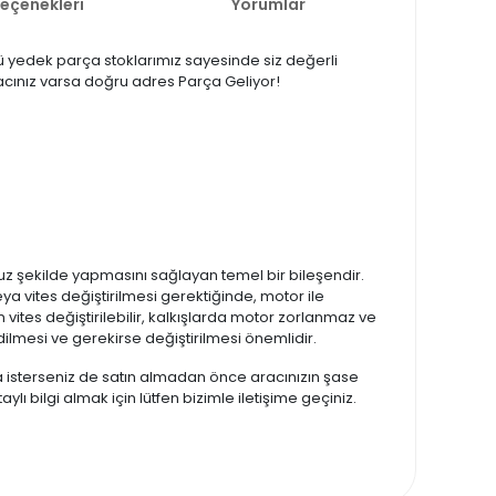
Seçenekleri
Yorumlar
çlü yedek parça stoklarımız sayesinde siz değerli
iyacınız varsa doğru adres Parça Geliyor!
suz şekilde yapmasını sağlayan temel bir bileşendir.
ya vites değiştirilmesi gerektiğinde, motor ile
ites değiştirilebilir, kalkışlarda motor zorlanmaz ve
ilmesi ve gerekirse değiştirilmesi önemlidir.
zda isterseniz de satın almadan önce aracınızın şase
lı bilgi almak için lütfen bizimle iletişime geçiniz.