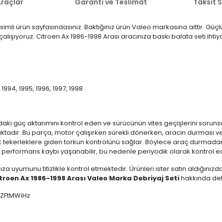
raçlar
Garanti ve Teslimat
Taksit 
simli ürün sayfasındasınız. Baktığınız ürün Valeo markasına aittir. Gü
n çalışıyoruz. Citroen Ax 1986-1998 Arası aracınıza baskı balata seti iht
, 1994, 1995, 1996, 1997, 1998
ndaki güç aktarımını kontrol eden ve sürücünün vites geçişlerini sorun
maktadır. Bu parça, motor çalışırken sürekli dönerken, aracın durması ve
 tekerleklere giden torkun kontrolünü sağlar. Böylece araç durmadan v
ça performans kaybı yaşanabilir, bu nedenle periyodik olarak kontrol ed
ıza uyumunu titizlikle kontrol etmektedir. Ürünleri ister satın aldığını
troen Ax 1986-1998 Arası Valeo Marka Debriyaj Seti
hakkında detay
rzZFtMWiHz