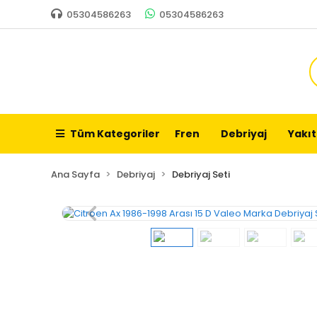
05304586263
05304586263
Tüm Kategoriler
Fren
Debriyaj
Yakıt
Ana Sayfa
Debriyaj
Debriyaj Seti