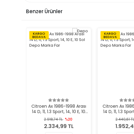
Benzer Ürünler
KARGO
KARGO
BEDAVA
BEDAVA
Citroen Ax 1986-1998 Arası
Citroen Ax 198
14 D, 11, 1.3 Sport, 14, 10 E, 10
14 D, 11, 1.3 Sport
Sol Depo Marka Far
Sağ Depo M
2.918,74 TL
%20
2.440,61 T
2.334,99 TL
1.952,4