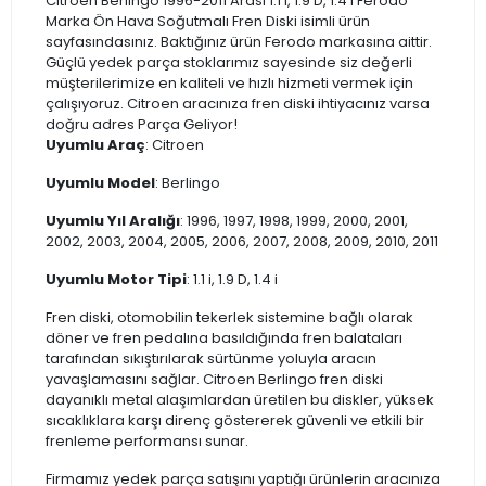
Citroen Berlingo 1996-2011 Arası 1.1 i, 1.9 D, 1.4 i Ferodo
Marka Ön Hava Soğutmalı Fren Diski isimli ürün
sayfasındasınız. Baktığınız ürün Ferodo markasına aittir.
Güçlü yedek parça stoklarımız sayesinde siz değerli
müşterilerimize en kaliteli ve hızlı hizmeti vermek için
çalışıyoruz. Citroen aracınıza fren diski ihtiyacınız varsa
doğru adres Parça Geliyor!
Uyumlu Araç
: Citroen
Uyumlu Model
: Berlingo
Uyumlu Yıl Aralığı
: 1996, 1997, 1998, 1999, 2000, 2001,
2002, 2003, 2004, 2005, 2006, 2007, 2008, 2009, 2010, 2011
Uyumlu Motor Tipi
: 1.1 i, 1.9 D, 1.4 i
Fren diski, otomobilin tekerlek sistemine bağlı olarak
döner ve fren pedalına basıldığında fren balataları
tarafından sıkıştırılarak sürtünme yoluyla aracın
yavaşlamasını sağlar. Citroen Berlingo fren diski
dayanıklı metal alaşımlardan üretilen bu diskler, yüksek
sıcaklıklara karşı direnç göstererek güvenli ve etkili bir
frenleme performansı sunar.
Firmamız yedek parça satışını yaptığı ürünlerin aracınıza