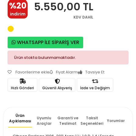
5.550,00 TL
%20
indirim
KDV DAHİL
WHATSAPP İLE SİPARİŞ VER
Ürün stokta bulunmamaktadır.
Favorilerime ekle
Fiyat Alarmı
Tavsiye Et
Hızlı Gönderi
Güvenli Alışveriş
İade ve Değişim
Ürün
Uyumlu
Garanti ve
Taksit
Yorumlar
Açıklaması
Araçlar
Teslimat
Seçenekleri