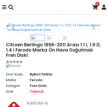
0
Citroen Berlingo 1996-2011 Arası 1.1 i, 1.9 D,
1.4 i Ferodo Marka Ön Hava Soğutmalı
Fren Diski
Ürün Kodu
ByRoCTeWar
Marka
Ferodo
Kategori
Fren Diski
Stok
Tükendi
6.937,50 TL