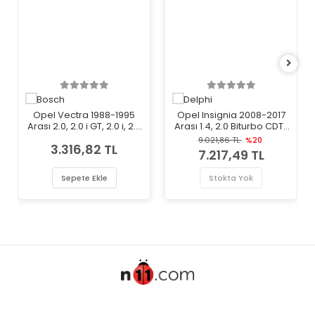
Opel Vectra 1988-1995
Opel Insignia 2008-2017
Arası 2.0, 2.0 i GT, 2.0 i, 2.0
Arası 1.4, 2.0 Biturbo CDTI,
i 16V Bosch Marka Arka
2.0 Biturbo CDTI 4x4
9.021,86 TL
%20
3.316,82 TL
Fren Diski
Delphi Marka Ön Havalı
7.217,49 TL
Fren Diski
Sepete Ekle
Stokta Yok