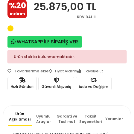
25.875,00 TL
%20
indirim
KDV DAHİL
WHATSAPP İLE SİPARİŞ VER
Ürün stokta bulunmamaktadır.
Favorilerime ekle
Fiyat Alarmı
Tavsiye Et
Hızlı Gönderi
Güvenli Alışveriş
İade ve Değişim
Ürün
Uyumlu
Garanti ve
Taksit
Yorumlar
Açıklaması
Araçlar
Teslimat
Seçenekleri