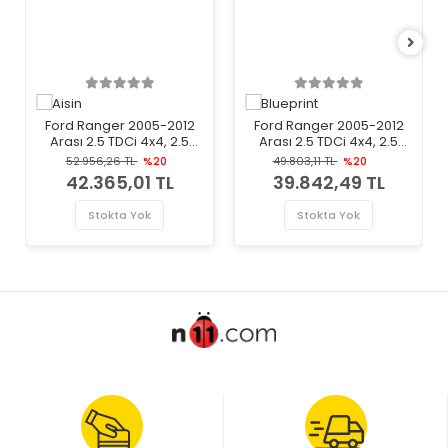
Ford Ranger 2005-2012
Ford Ranger 2005-2012
Arası 2.5 TDCi 4x4, 2.5
Arası 2.5 TDCi 4x4, 2.5
TDdi, 3.0 TDCi 4x4 Aisin
TDdi Blueprint Marka
52.956,26 TL
%20
49.803,11 TL
%20
Marka Volan
Volan
42.365,01 TL
39.842,49 TL
Stokta Yok
Stokta Yok