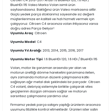
Citroen C4 2013-2017 Arası 1.6 BlueHDi 120, 1.6 HDi /
BlueHDi 115 Valeo Marka Volan isimli ürün
sayfasındasınız. Baktığınız ürün Valeo markasına aittir.
Güçlü yedek parça stoklarımız sayesinde siz değerli
müşterilerimize en kaliteli ve hızlı hizmeti vermek için
çalışıyoruz. Citroen C4 aracınıza volan ihtiyacınız varsa
doğru adres Parça Geliyor!
Uyumlu Araç
: Citroen
Uyumlu Model
: C4
Uyumlu Yıl Aralığı
: 2013, 2014, 2015, 2016, 2017
Uyumlu Motor Tipi
: 1.6 BlueHDi 120, 1.6 HDi / BlueHDi 115
Volan, motor ile şanzıman arasında yer alan ve
motorun ürettiği dönme hareketini şanzımana ileten,
aynı zamanda motorun düzenli çalışmasına katkı
sağlayan ağır metal disk şeklindeki bir parçadır. Citroen
C4 volant, debriyaj sistemiyle birlikte çalışarak vites
geçişlerinin düzgün olmasını sağlar ve motorun
sarsıntısız çalışmasına yardımcı olur.
Firmamız yedek parça satışını yaptığı ürünlerin aracınıza
uyumunu titizlikle kontrol etmektedir. Ürünleri ister satın