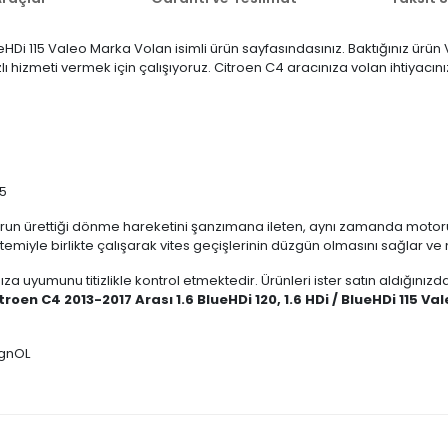
lueHDi 115 Valeo Marka Volan isimli ürün sayfasındasınız. Baktığınız ürü
zlı hizmeti vermek için çalışıyoruz. Citroen C4 aracınıza volan ihtiyac
15
run ürettiği dönme hareketini şanzımana ileten, aynı zamanda motoru
stemiyle birlikte çalışarak vites geçişlerinin düzgün olmasını sağlar ve
ıza uyumunu titizlikle kontrol etmektedir. Ürünleri ister satın aldığını
troen C4 2013-2017 Arası 1.6 BlueHDi 120, 1.6 HDi / BlueHDi 115 V
mgnOL