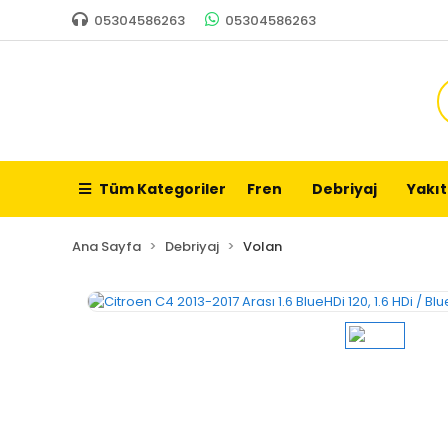
05304586263
05304586263
Tüm Kategoriler
Fren
Debriyaj
Yakıt
Ana Sayfa
Debriyaj
Volan