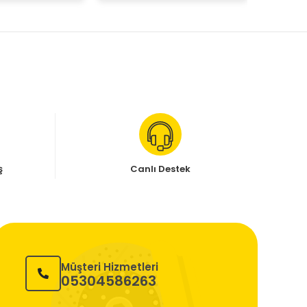
ş
Canlı Destek
Müşteri Hizmetleri
05304586263