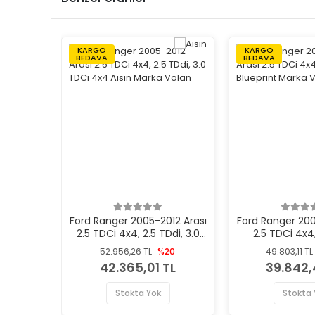
KARGO
KARGO
BEDAVA
BEDAVA
Ford Ranger 2005-2012 Arası
Ford Ranger 200
2.5 TDCi 4x4, 2.5 TDdi, 3.0
2.5 TDCi 4x4,
TDCi 4x4 Aisin Marka Volan
Blueprint Ma
52.956,26 TL
%20
49.803,11 TL
42.365,01 TL
39.842,
Stokta Yok
Stokta 