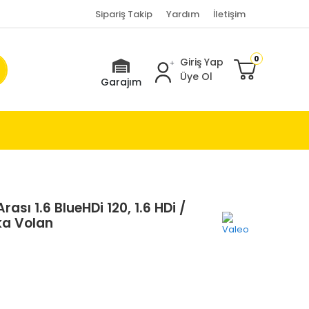
Sipariş Takip
Yardım
İletişim
0
Giriş Yap
Üye Ol
Garajım
ası 1.6 BlueHDi 120, 1.6 HDi /
ka Volan