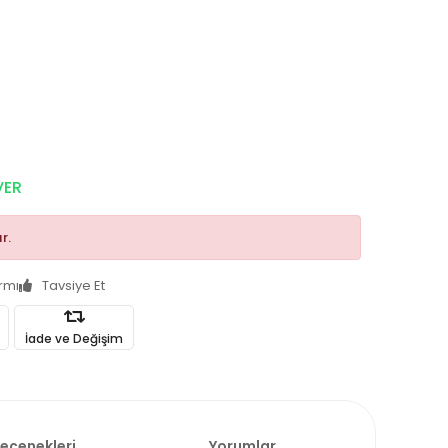
VER
r.
armı
Tavsiye Et
İade ve Değişim
Seçenekleri
Yorumlar