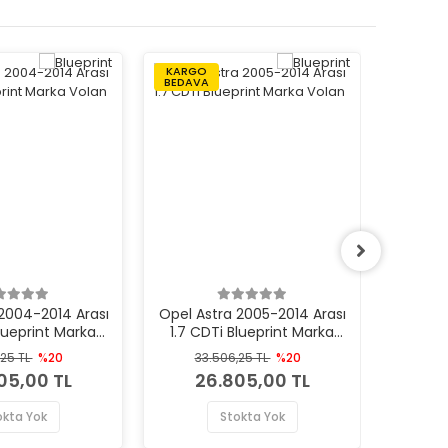
KARGO
KARGO
BEDAVA
BEDAVA
2004-2014 Arası
Opel Astra 2005-2014 Arası
Opel Co
Blueprint Marka
1.7 CDTi Blueprint Marka
1.7 CDT
Volan
Volan
,25 TL
%20
33.506,25 TL
%20
33
05,00 TL
26.805,00 TL
2
okta Yok
Stokta Yok