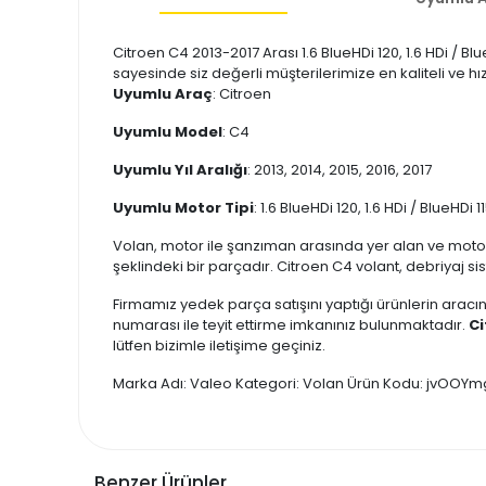
Citroen C4 2013-2017 Arası 1.6 BlueHDi 120, 1.6 HDi / B
sayesinde siz değerli müşterilerimize en kaliteli ve hı
Uyumlu Araç
: Citroen
Uyumlu Model
: C4
Uyumlu Yıl Aralığı
: 2013, 2014, 2015, 2016, 2017
Uyumlu Motor Tipi
: 1.6 BlueHDi 120, 1.6 HDi / BlueHDi 1
Volan, motor ile şanzıman arasında yer alan ve moto
şeklindeki bir parçadır. Citroen C4 volant, debriyaj si
Firmamız yedek parça satışını yaptığı ürünlerin aracın
numarası ile teyit ettirme imkanınız bulunmaktadır.
Ci
lütfen bizimle iletişime geçiniz.
Marka Adı: Valeo Kategori: Volan Ürün Kodu: jvOOY
Benzer Ürünler