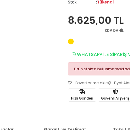
Stok
Tükendi
8.625,00 TL
KDV DAHİL
WHATSAPP İLE SİPARİŞ 
Ürün stokta bulunmamaktadı
Favorilerime ekle
Fiyat Al
Hızlı Gönderi
Güvenli Alışveriş
raçlar
Garanti ve Teslimat
Taksit 