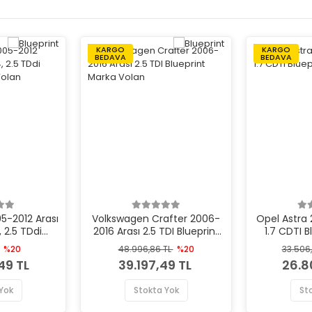
KARGO
KARGO
BEDAVA
BEDAVA
5-2012 Arası
Volkswagen Crafter 2006-
Opel Astra 
 2.5 TDdi
2016 Arası 2.5 TDI Blueprint
1.7 CDTI 
rka Volan
Marka Volan
%20
48.996,86 TL
%20
33.506
49 TL
39.197,49 TL
26.8
Yok
Stokta Yok
St