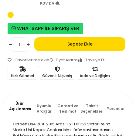
KDV DAHİL
WHATSAPP İLE SİPARİŞ VER
Sepete Ekle
Favorilerime ekle
Fiyat Alarmı
Tavsiye Et
Hızlı Gönderi
Güvenli Alışveriş
İade ve Değişim
Ürün
Uyumlu
Garanti ve
Taksit
Yorumlar
Açıklaması
Araçlar
Teslimat
Seçenekleri
Citroen Ds4 2011-2015 Arası 1.6 THP 155 Victor Reinz
Marka Üst Kapak Contası isimli ürün sayfasındasınız.
Baktığınız ürün Victor Reinz markasına aittir. Güçlü yedek