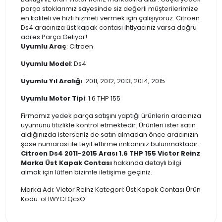
parça stoklarımız sayesinde siz değerli müşterilerimize
en kaliteli ve hızlı hizmeti vermek için çalışıyoruz. Citroen
Ds4 aracınıza üst kapak contası ihtiyacınız varsa doğru
adres Parça Geliyor!
Uyumlu Araç
: Citroen
Uyumlu Model
: Ds4
Uyumlu Yıl Aralığı
: 2011, 2012, 2013, 2014, 2015
Uyumlu Motor Tipi
: 1.6 THP 155
Firmamız yedek parça satışını yaptığı ürünlerin aracınıza
uyumunu titizlikle kontrol etmektedir. Ürünleri ister satın
aldığınızda isterseniz de satın almadan önce aracınızın
şase numarası ile teyit ettirme imkanınız bulunmaktadır.
Citroen Ds4 2011-2015 Arası 1.6 THP 155 Victor Reinz
Marka Üst Kapak Contası
hakkında detaylı bilgi
almak için lütfen bizimle iletişime geçiniz.
Marka Adı: Victor Reinz Kategori: Üst Kapak Contası Ürün
Kodu: oHWYCFQcxO