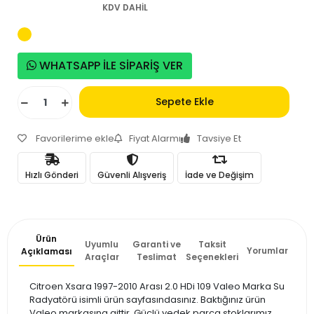
KDV DAHİL
WHATSAPP İLE SİPARİŞ VER
Sepete Ekle
Favorilerime ekle
Fiyat Alarmı
Tavsiye Et
Hızlı Gönderi
Güvenli Alışveriş
İade ve Değişim
Ürün
Uyumlu
Garanti ve
Taksit
Yorumlar
Açıklaması
Araçlar
Teslimat
Seçenekleri
Citroen Xsara 1997-2010 Arası 2.0 HDi 109 Valeo Marka Su
Radyatörü isimli ürün sayfasındasınız. Baktığınız ürün
Valeo markasına aittir. Güçlü yedek parça stoklarımız