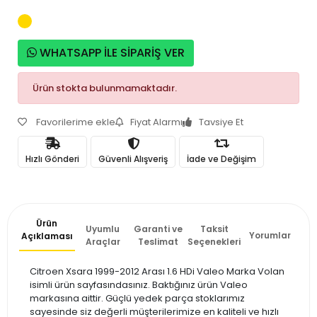
WHATSAPP İLE SİPARİŞ VER
Ürün stokta bulunmamaktadır.
Favorilerime ekle
Fiyat Alarmı
Tavsiye Et
Hızlı Gönderi
Güvenli Alışveriş
İade ve Değişim
Ürün
Uyumlu
Garanti ve
Taksit
Yorumlar
Açıklaması
Araçlar
Teslimat
Seçenekleri
Citroen Xsara 1999-2012 Arası 1.6 HDi Valeo Marka Volan
isimli ürün sayfasındasınız. Baktığınız ürün Valeo
markasına aittir. Güçlü yedek parça stoklarımız
sayesinde siz değerli müşterilerimize en kaliteli ve hızlı