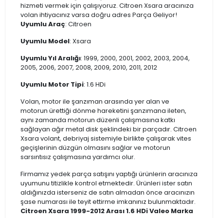
hizmeti vermek için çalışıyoruz. Citroen Xsara aracınıza
volan ihtiyacınız varsa doğru adres Parça Geliyor!
Uyumlu Araç
: Citroen
Uyumlu Model
: Xsara
Uyumlu Yıl Aralığı
: 1999, 2000, 2001, 2002, 2003, 2004,
2005, 2006, 2007, 2008, 2009, 2010, 2011, 2012
Uyumlu Motor Tipi
: 1.6 HDi
Volan, motor ile şanzıman arasında yer alan ve
motorun ürettiği dönme hareketini şanzımana ileten,
aynı zamanda motorun düzenli çalışmasına katkı
sağlayan ağır metal disk şeklindeki bir parçadır. Citroen
Xsara volant, debriyaj sistemiyle birlikte çalışarak vites
geçişlerinin düzgün olmasını sağlar ve motorun
sarsıntısız çalışmasına yardımcı olur.
Firmamız yedek parça satışını yaptığı ürünlerin aracınıza
uyumunu titizlikle kontrol etmektedir. Ürünleri ister satın
aldığınızda isterseniz de satın almadan önce aracınızın
şase numarası ile teyit ettirme imkanınız bulunmaktadır.
Citroen Xsara 1999-2012 Arası 1.6 HDi Valeo Marka