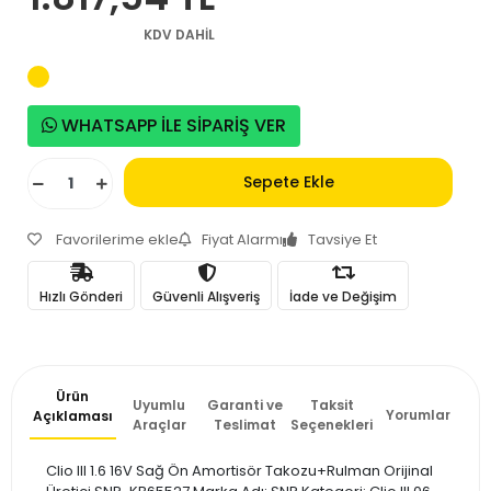
KDV DAHİL
WHATSAPP İLE SİPARİŞ VER
Sepete Ekle
Favorilerime ekle
Fiyat Alarmı
Tavsiye Et
Hızlı Gönderi
Güvenli Alışveriş
İade ve Değişim
Ürün
Uyumlu
Garanti ve
Taksit
Yorumlar
Açıklaması
Araçlar
Teslimat
Seçenekleri
Clio III 1.6 16V Sağ Ön Amortisör Takozu+Rulman Orijinal