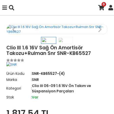
0
Clio III 1.6 16V Sağ Ön Amortisör
Takozu+Rulman Snr SNR-KB65527
Ürün Kodu
SNR-KB65527-(4)
Marka
SNR
Clio III 06-09 1.6 16V Ön Takım ve
Kategori
Süspansiyon Parçaları
Stok
Var
1.817,54 TL