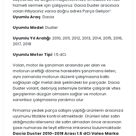
hizmeti vermek için çalışıyoruz. Dacia Duster aracınıza
volan ihtiyacınız varsa doğru adres Parça Geliyor!
Uyumlu Araç
: Dacia
Uyumlu Model
: Duster
Uyumlu Yıl Aralığı
: 2010, 2011, 2012, 2013, 2014, 2015, 2016,
2017, 2018
Uyumlu Motor Tipi
: 1.5 dCi
Volan, motor ile şanzıman arasında yer alan ve
motorun ürettiği dönme hareketini şanzımana ileten,
aynı zamanda motorun düzenli çalışmasına katkı
sağlayan ağır metal disk şeklindeki bir parçadır. Dacia
Duster volant, debriyaj sistemiyle birlikte çalışarak vites
geçişlerinin düzgün olmasını sağlar ve motorun
sarsıntısız çalışmasına yardımcı olur.
Firmamız yedek parça satışını yaptığı ürünlerin aracınıza
uyumunu titizlikle kontrol etmektedir. Ürünleri ister satın
aldığınızda isterseniz de satın almadan önce aracınızın
şase numarası ile teyit ettirme imkanınız bulunmaktadır.
Dacia Duster 2010-2018 Arası 1.5 dCi Valeo Marka