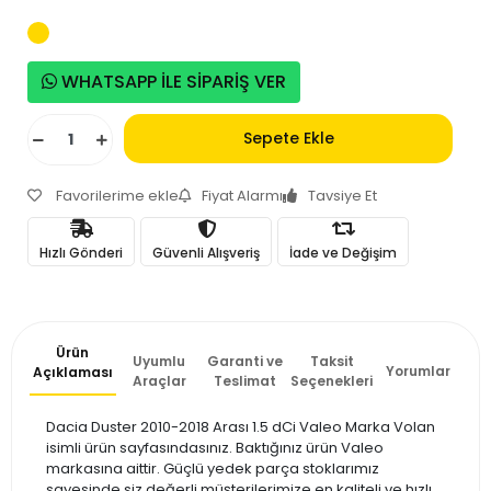
WHATSAPP İLE SİPARİŞ VER
Sepete Ekle
Favorilerime ekle
Fiyat Alarmı
Tavsiye Et
Hızlı Gönderi
Güvenli Alışveriş
İade ve Değişim
Ürün
Uyumlu
Garanti ve
Taksit
Yorumlar
Açıklaması
Araçlar
Teslimat
Seçenekleri
Dacia Duster 2010-2018 Arası 1.5 dCi Valeo Marka Volan
isimli ürün sayfasındasınız. Baktığınız ürün Valeo
markasına aittir. Güçlü yedek parça stoklarımız
sayesinde siz değerli müşterilerimize en kaliteli ve hızlı