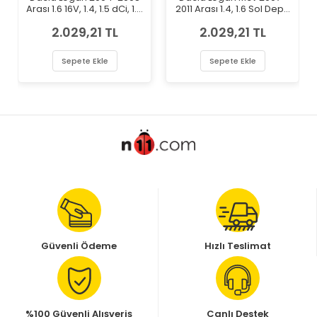
Arası 1.6 16V, 1.4, 1.5 dCi, 1.4
2011 Arası 1.4, 1.6 Sol Depo
MPI LPG, 1.6, 1.2 16V Sol
Marka Far
2.029,21 TL
2.029,21 TL
Depo Marka Far
Sepete Ekle
Sepete Ekle
Güvenli Ödeme
Hızlı Teslimat
%100 Güvenli Alışveriş
Canlı Destek