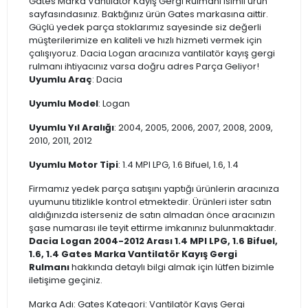
Gates Marka Vantilatör Kayış Gergi Rulmanı isimli ürün
sayfasındasınız. Baktığınız ürün Gates markasına aittir.
Güçlü yedek parça stoklarımız sayesinde siz değerli
müşterilerimize en kaliteli ve hızlı hizmeti vermek için
çalışıyoruz. Dacia Logan aracınıza vantilatör kayış gergi
rulmanı ihtiyacınız varsa doğru adres Parça Geliyor!
Uyumlu Araç
: Dacia
Uyumlu Model
: Logan
Uyumlu Yıl Aralığı
: 2004, 2005, 2006, 2007, 2008, 2009,
2010, 2011, 2012
Uyumlu Motor Tipi
: 1.4 MPI LPG, 1.6 Bifuel, 1.6, 1.4
Firmamız yedek parça satışını yaptığı ürünlerin aracınıza
uyumunu titizlikle kontrol etmektedir. Ürünleri ister satın
aldığınızda isterseniz de satın almadan önce aracınızın
şase numarası ile teyit ettirme imkanınız bulunmaktadır.
Dacia Logan 2004-2012 Arası 1.4 MPI LPG, 1.6 Bifuel,
1.6, 1.4 Gates Marka Vantilatör Kayış Gergi
Rulmanı
hakkında detaylı bilgi almak için lütfen bizimle
iletişime geçiniz.
Marka Adı: Gates Kategori: Vantilatör Kayış Gergi