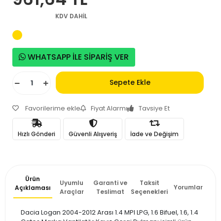
KDV DAHİL
WHATSAPP İLE SİPARİŞ VER
Sepete Ekle
Favorilerime ekle
Fiyat Alarmı
Tavsiye Et
Hızlı Gönderi
Güvenli Alışveriş
İade ve Değişim
Ürün
Uyumlu
Garanti ve
Taksit
Yorumlar
Açıklaması
Araçlar
Teslimat
Seçenekleri
Dacia Logan 2004-2012 Arası 1.4 MPI LPG, 1.6 Bifuel, 1.6, 1.4